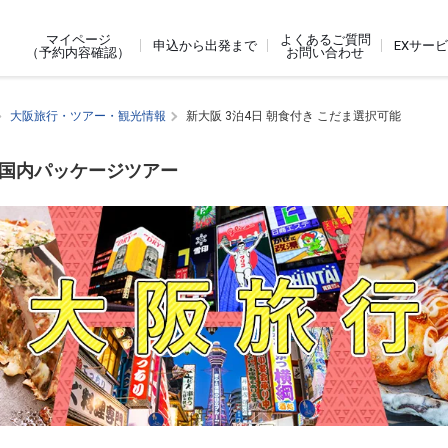
よくあるご質問
マイページ
申込から出発まで
EXサー
お問い合わせ
（予約内容確認）
大阪旅行・ツアー・観光情報
新大阪 3泊4日 朝食付き こだま選択可能
す国内パッケージツアー