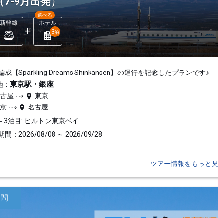
（7-9月出発）
選べる
新幹線
ホテル
3
泊
成【Sparkling Dreams Shinkansen】の運行を記念したプランです♪
東京駅・銀座
地：
名古屋
東京
東京
名古屋
～3泊目: ヒルトン東京ベイ
間：2026/08/08 ～ 2026/09/28
ツアー情報をもっと
日間