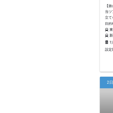
【旅
当ツ
立て
目的
1
設定期
2