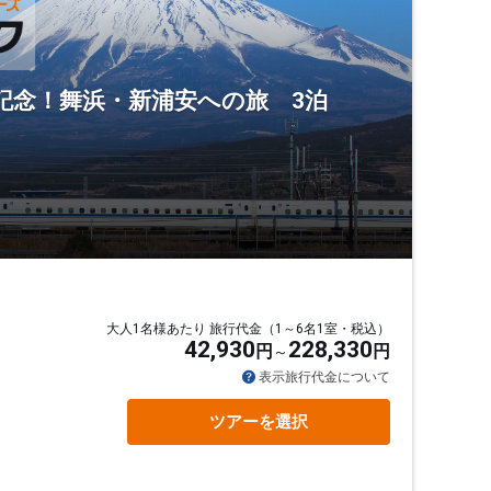
en】運行記念！舞浜・新浦安への旅 3泊
大人1名様あたり 旅行代金（1～6名1室・税込）
42,930
228,330
円
円
表示旅行代金について
ツアーを選択