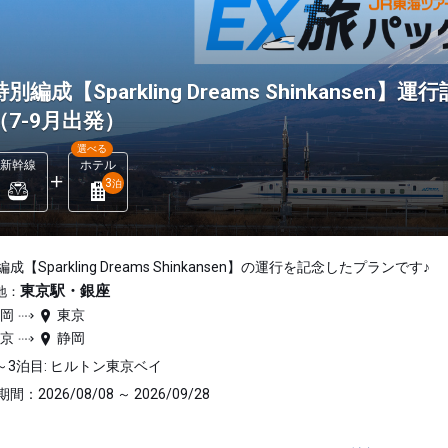
特別編成【Sparkling Dreams Shinkans
（7-9月出発）
選べる
新幹線
ホテル
3
泊
成【Sparkling Dreams Shinkansen】の運行を記念したプランです♪
東京駅・銀座
地：
静岡
東京
東京
静岡
～3泊目: ヒルトン東京ベイ
間：2026/08/08 ～ 2026/09/28