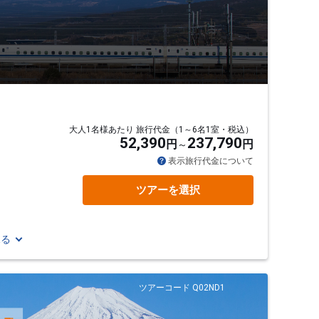
大人1名様あたり 旅行代金（1～6名1室・税込）
52,390
237,790
円
円
表示旅行代金について
ツアーを選択
見る
ツアーコード Q02ND1