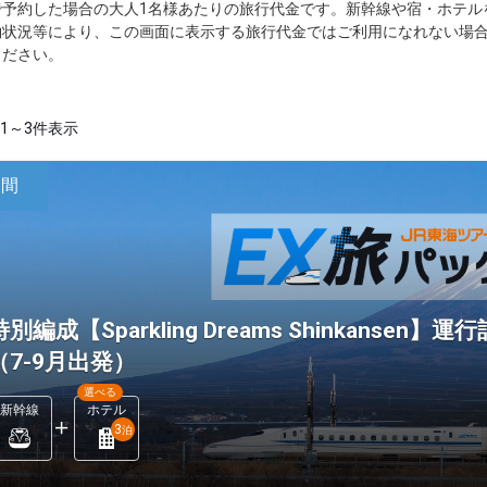
で予約した場合の大人1名様あたりの旅行代金です。新幹線や宿・ホテル
約状況等により、この画面に表示する旅行代金ではご利用になれない場
ください。
1～3件表示
日間
特別編成【Sparkling Dreams Shinkans
（7-9月出発）
選べる
新幹線
ホテル
3
泊