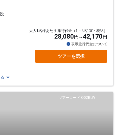
役
大人1名様あたり 旅行代金（1～4名1室・税込）
28,080
42,170
円
円
表示旅行代金について
ツアーを選択
見る
ツアーコード Q02BLW