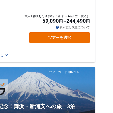
大人1名様あたり 旅行代金（1～6名1室・税込）
59,090
244,490
円
円
表示旅行代金について
ツアーを選択
見る
ツアーコード Q02NCZ
en】運行記念！舞浜・新浦安への旅 3泊