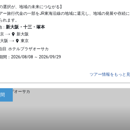
の選択が、地域の未来につながる】
アー旅行代金の一部をJR東海沿線の地域に還元し、地域の発展や存続に
られます。
新大阪・十三・塚本
地：
東京
新大阪
新大阪
東京
泊目: ホテルプラザオーサカ
間：2026/08/08 ～ 2026/09/29
ツアー情報をもっと
日間