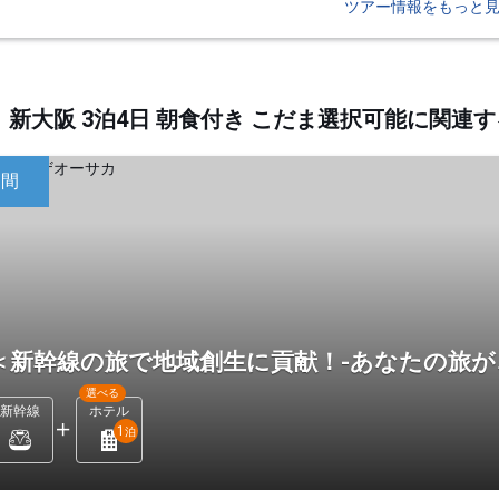
ツアー情報をもっと
新大阪 3泊4日 朝食付き こだま選択可能に関
日間
＜新幹線の旅で地域創生に貢献！-あなたの旅が
選べる
新幹線
ホテル
1
泊