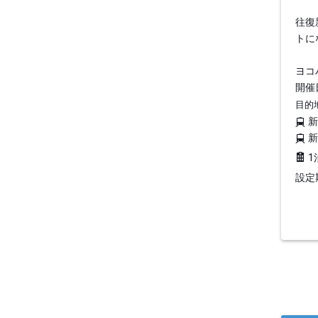
往復
トに
ヨコ
開催日
目的
1
設定期