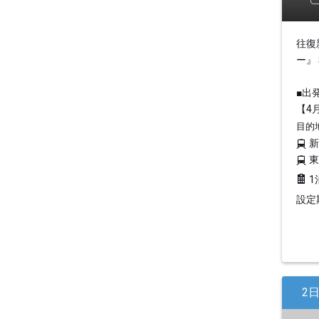
往復
ー』
■出
【4月
目的
1
設定期
2