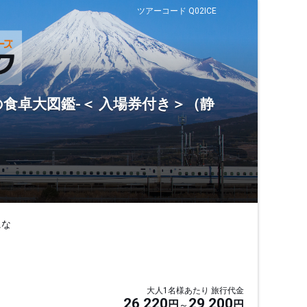
ツアーコード Q02ICE
竜の食卓大図鑑-＜ 入場券付き＞（静
にな
大人1名様あたり 旅行代金
26,220
29,200
円
円