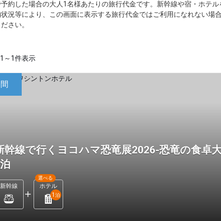
で予約した場合の大人1名様あたりの旅行代金です。新幹線や宿・ホテル
約状況等により、この画面に表示する旅行代金ではご利用になれない場
ください。
1～1件表示
日間
新幹線で行くヨコハマ恐竜展2026-恐竜の食卓
1泊
選べる
新幹線
ホテル
1
泊