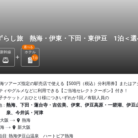
ずらし旅 熱海・伊東・下田・東伊豆 1泊＜
選べる
新幹線
ホテル
1
泊
東海ツアーズ指定の駅売店で使える【500円（税込）分利用券】またはア
ティやグルメなどに利用できる【ご当地セレクトクーポン】付き！
子チケット／おひとり様につきいずれか1回／有額人員の
熱海、下田・蓮台寺・吉佐美、伊東、伊豆高原・一碧湖、伊豆
地：
泉、今井浜・河津
新大阪
熱海
熱海
新大阪
泊目: 熱海伊豆山温泉 ハートピア熱海