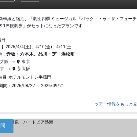
新幹線と宿泊、「劇団四季 ミュージカル『バック・トゥ・ザ・フューチ
Ｓ1席観劇券」がセットになったプランです
発日
】2026/4/4(土)、4/10(金)、4/11(土
赤坂・六本木、品川・芝・浜松町
地：
新大阪
東京
東京
新大阪
泊目: ホテルモントレ半蔵門
間：2026/08/22 ～ 2026/09/21
ツアー情報をもっと
日間