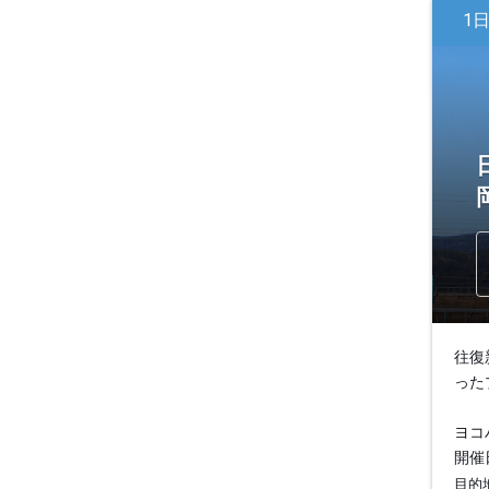
1
往復
った
ヨコ
開催日
目的