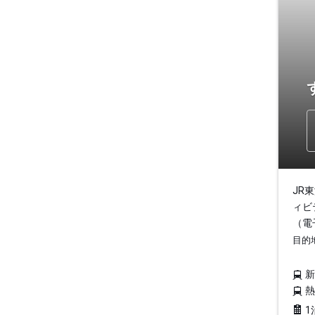
JR
ィビ
（電
目的
1