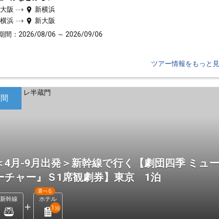
新大阪
新横浜
新横浜
新大阪
間：2026/08/06 ～ 2026/09/06
ツアー情報をもっと
日間
＜4月-9月出発＞新幹線で行く【劇団四季 ミ
ーチャー』Ｓ1席観劇券】東京 1泊
選べる
新幹線
ホテル
1
泊