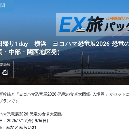
日間
日帰り1day 横浜 ヨコハマ恐竜展2026-恐
岡・中部・関西地区発）
新幹線
新幹線と『ヨコハマ恐竜展2026-恐竜の食卓大図鑑- 入場券 』がセット
プランです
ハマ恐竜展2026-恐竜の食卓大図鑑-
：2026/7/17(金)-9/6(日)
みなとみらい21
地：