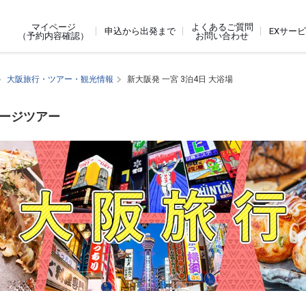
よくあるご質問
マイページ
申込から出発まで
EXサー
お問い合わせ
（予約内容確認）
大阪旅行・ツアー・観光情報
新大阪発 一宮 3泊4日 大浴場
ケージツアー