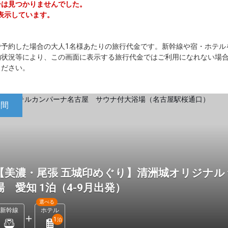
アーは見つかりませんでした。
表示しています。
で予約した場合の大人1名様あたりの旅行代金です。新幹線や宿・ホテル
約状況等により、この画面に表示する旅行代金ではご利用になれない場
ください。
日間
【美濃・尾張 五城印めぐり】清洲城オリジナル
場 愛知 1泊（4-9月出発）
選べる
新幹線
ホテル
1
泊