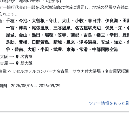
の選択が、地域の未来につながる】
アー旅行代金の一部をJR東海沿線の地域に還元し、地域の発展や存続に
られます。
千種・今池・大曽根・守山、犬山・小牧・春日井、伊良湖・田
地：
一宮・津島・尾張温泉、三谷温泉、名古屋駅周辺、伏見・栄・
屋城、金山・熱田・瑞穂・笠寺、蒲郡・吉良・幡豆・幸田、豊
足助、豊橋、日間賀島、新城・鳳来・湯谷温泉、安城・知立・
谷・碧南、大府・半田・武豊、東海・常滑・中部国際空港
新大阪
名古屋
名古屋
新大阪
泊目: ベッセルホテルカンパーナ名古屋 サウナ付大浴場（名古屋駅桜
間：2026/08/06 ～ 2026/09/29
ツアー情報をもっと