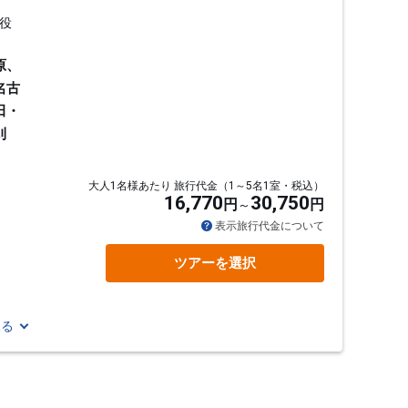
役
原、
名古
田・
刈
大人1名様あたり 旅行代金（1～5名1室・税込）
16,770
30,750
円
円
通
表示旅行代金について
ツアーを選択
見る