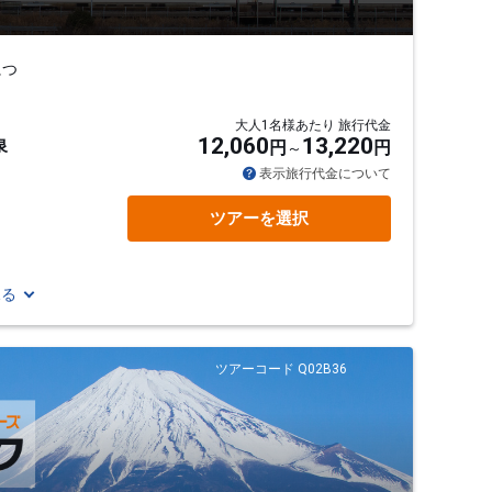
につ
大人1名様あたり 旅行代金
12,060
13,220
泉
円
円
表示旅行代金について
ツアーを選択
見る
ツアーコード Q02B36