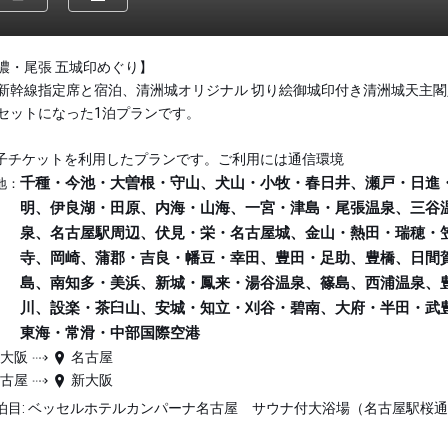
濃・尾張 五城印めぐり】
新幹線指定席と宿泊、清洲城オリジナル 切り絵御城印付き清洲城天主閣
セットになった1泊プランです。
子チケットを利用したプランです。ご利用には通信環境
千種・今池・大曽根・守山、犬山・小牧・春日井、瀬戸・日進
地：
明、伊良湖・田原、内海・山海、一宮・津島・尾張温泉、三谷
泉、名古屋駅周辺、伏見・栄・名古屋城、金山・熱田・瑞穂・
寺、岡崎、蒲郡・吉良・幡豆・幸田、豊田・足助、豊橋、日間
島、南知多・美浜、新城・鳳来・湯谷温泉、篠島、西浦温泉、
川、設楽・茶臼山、安城・知立・刈谷・碧南、大府・半田・武
東海・常滑・中部国際空港
新大阪
名古屋
名古屋
新大阪
泊目: ベッセルホテルカンパーナ名古屋 サウナ付大浴場（名古屋駅桜