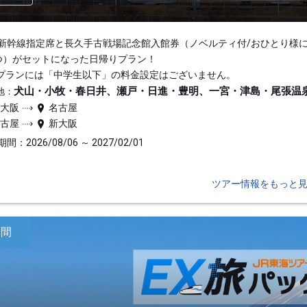
新幹線指定席と長久手古戦場記念館入館券（ノベルティ付/おひとり様
つ）がセットになった日帰りプラン！
プランには「中学生以下」の料金設定はございません。
犬山・小牧・春日井、瀬戸・日進・豊明、一宮・津島・尾張温
地：
新大阪
名古屋
名古屋
新大阪
間：2026/08/06 ～ 2027/02/01
ツアー情報をもっと
日間