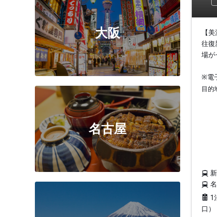
大阪
【美
往復
場が
※電
目的
名古屋
1
口）