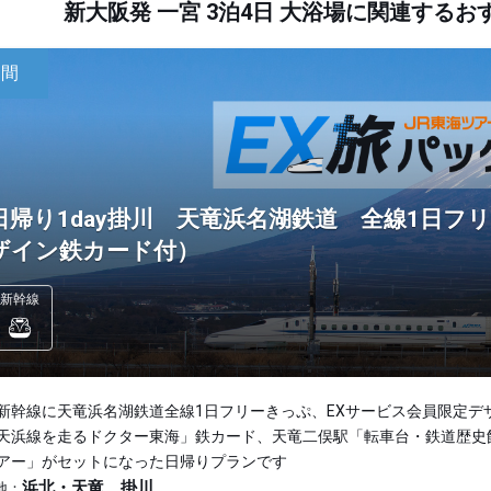
新大阪発 一宮 3泊4日 大浴場に関連する
日間
日帰り1day掛川 天竜浜名湖鉄道 全線1日フ
ザイン鉄カード付）
新幹線
新幹線に天竜浜名湖鉄道全線1日フリーきっぷ、EXサービス会員限定デ
天浜線を走るドクター東海」鉄カード、天竜二俣駅「転車台・鉄道歴史
アー」がセットになった日帰りプランです
浜北・天竜、掛川
地：