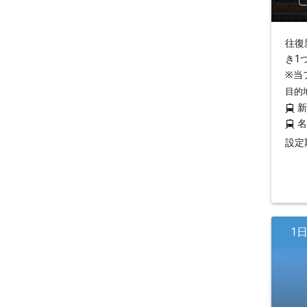
往復
き1
※当
目的
設定期
1