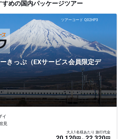
おすすめの国内パッケージツアー
ツアーコード Q02HP3
リーきっぷ（EXサービス会員限定デ
ザイ
館見
大人1名様あたり 旅行代金
20,120
22,320
円
円