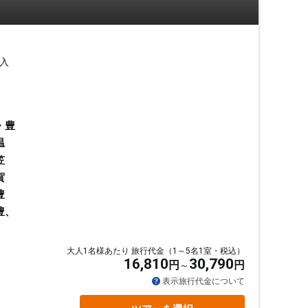
入
・豊
温
笠
賀
豊
豊、
大人1名様あたり 旅行代金（1～5名1室・税込）
16,810
30,790
円
円
通
表示旅行代金について