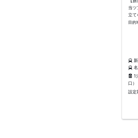
【旅
当ツ
立て
目的
1
口）
設定期