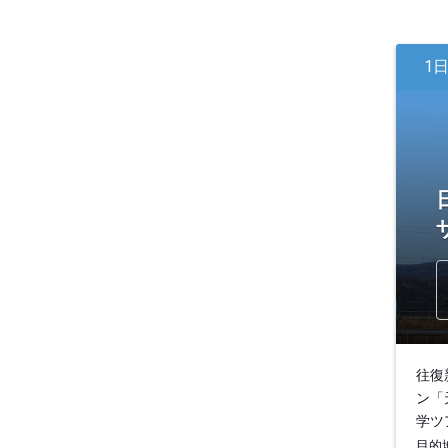
1
往復
ン「
学ツ
目的