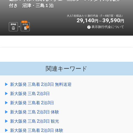
付き 沼津・三島１泊
大人1名様あたり 旅行代金（1～4名1室・税込）
29,140
39,590
円
円
選べる
新幹線
ホテル
表示旅行代金について
1
泊
関連キーワード
新大阪発 三島着 2泊3日 無料送迎
新大阪発 三島 2泊3日
新大阪発 三島着 2泊3日
新大阪発 三島 2泊3日 体験
新大阪発 三島 2泊3日 観光
新大阪発 三島着 2泊3日 体験