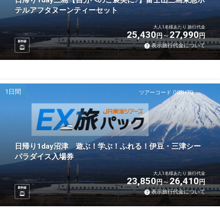
日帰り1day三島【自分へのご褒美に♪】富士山三島東急ホ
テルアフタヌーンティーセット
大人1名様あたり 旅行代金
25,430
27,990
円
円
新幹線
表示旅行代金について
1日間
ツアーコード Q02H7Q
日帰り1day沼津 遊ぶ！学ぶ！ふれる！伊豆・三津シー
パラダイス入場券
大人1名様あたり 旅行代金
23,850
26,410
円
円
新幹線
表示旅行代金について