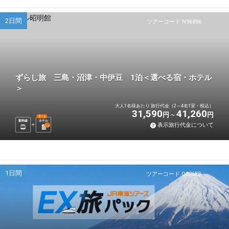
2日間
ツアーコード N96886
ずらし旅 三島・沼津・中伊豆 1泊＜選べる宿・ホテル
＞
大人1名様あたり 旅行代金（2～4名1室・税込）
31,590
41,260
円
円
選べる
新幹線
ホテル
表示旅行代金について
1
泊
1日間
ツアーコード Q026ES