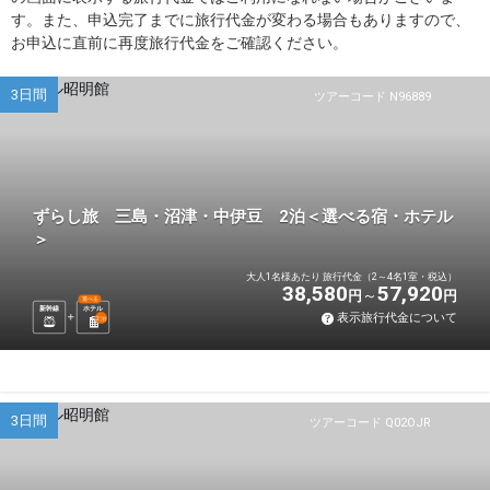
す。また、申込完了までに旅行代金が変わる場合もありますので、
お申込に直前に再度旅行代金をご確認ください。
3日間
ツアーコード N96889
ずらし旅 三島・沼津・中伊豆 2泊＜選べる宿・ホテル
＞
大人1名様あたり 旅行代金（2～4名1室・税込）
38,580
57,920
円
円
選べる
新幹線
ホテル
表示旅行代金について
2
泊
3日間
ツアーコード Q02OJR