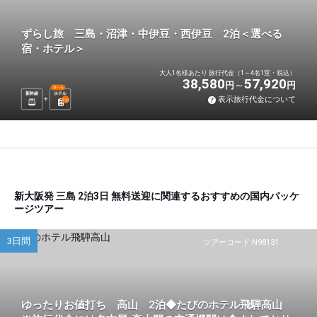
ずらし旅 三島・沼津・中伊豆・西伊豆 2泊＜選べる
宿・ホテル＞
大人1名様あたり 旅行代金（1～4名1室・税込）
38,580
57,920
円
円
選べる
新幹線
ホテル
表示旅行代金について
2
泊
新大阪発 三島 2泊3日 無料送迎に関連するおすすめの国内パッケ
ージツアー
3日間
ツアーコード N98131
ゆったりお値打ち 高山 2泊◆たびのホテル飛騨高山