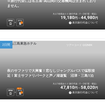
※旅行代金には名古屋-高山間の交通機関は含まれており
ません。
大人1名様あたり 旅行代金（1～2名1室・税込）
19,180
44,980
円
円
新幹線
ホテル
表示旅行代金について
2
泊
2日間
ツアーコード Q02NBK
夜のサファリで大興奮！窓なしジャングルバスで猛獣接
近！富士サファリパークと芦ノ湖遊覧 沼津・三島1泊
大人1名様あたり 旅行代金（1～2名1室・税込）
47,810
58,020
円
円
選べる
新幹線
ホテル
表示旅行代金について
1
泊