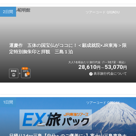
2日間
ツアーコード Q02ADU
運慶作 五体の国宝仏がココに！＜願成就院×JR東海＞限
定特別御朱印と拝観 三島１泊
大人1名様あたり 旅行代金（1～3名1室・税込）
28,610
53,070
円
円
選べる
新幹線
ホテル
表示旅行代金について
1
泊
1日間
ツアーコード Q02G6K