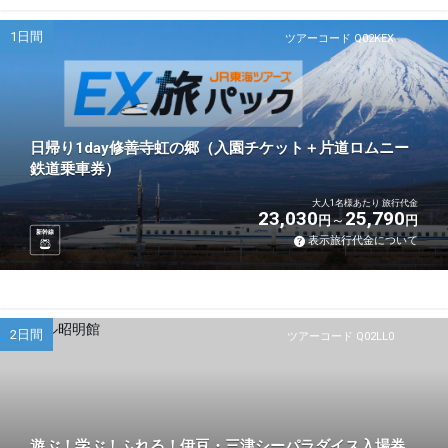
1日間
ツアーコード Q02KEX
日帰り1day修善寺虹の郷（入園チケット＋片道ロムニー
鉄道乗車券）
大人1名様あたり 旅行代金
23,030
25,790
円
円
新幹線
表示旅行代金について
2日間
ツアーコード Q02LL0
遊ぶ！学ぶ！ふれる！伊豆・三津シーパラダイス入場券