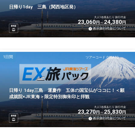
日帰り1day 三島（関西地区発）
大人1名様あたり 旅行代金
23,060
24,380
円
円
新幹線
表示旅行代金について
1日間
ツアーコード Q02A5G
日帰り 1day三島 運慶作 五体の国宝仏がココに！＜願
成就院×JR東海＞限定特別御朱印と拝観
大人1名様あたり 旅行代金
23,270
25,830
円
円
新幹線
表示旅行代金について