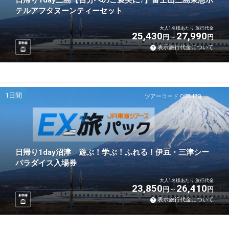
日帰り1day三島【自分へのご褒美に♪】富士山三島東急ホ
テルアフタヌーンティーセット
大人1名様あたり 旅行代金
25,430
27,990
円
円
新幹線
表示旅行代金について
1日間
ツアーコード Q02H7Q
日帰り1day沼津 遊ぶ！学ぶ！ふれる！伊豆・三津シー
パラダイス入場券
大人1名様あたり 旅行代金
23,850
26,410
円
円
新幹線
表示旅行代金について