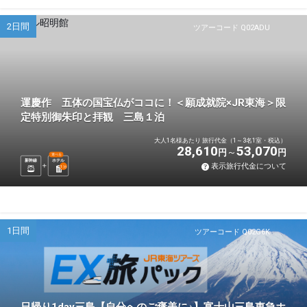
2日間
ツアーコード Q02ADU
運慶作 五体の国宝仏がココに！＜願成就院×JR東海＞限
定特別御朱印と拝観 三島１泊
大人1名様あたり 旅行代金（1～3名1室・税込）
28,610
53,070
円
円
選べる
新幹線
ホテル
表示旅行代金について
1
泊
1日間
ツアーコード Q02G6K