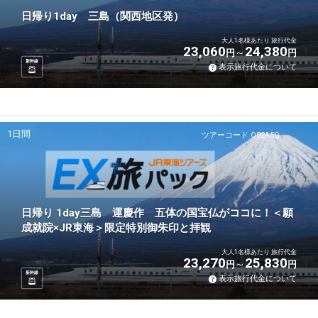
日帰り1day 三島（関西地区発）
大人1名様あたり 旅行代金
23,060
24,380
円
円
新幹線
表示旅行代金について
1日間
ツアーコード Q02A5G
日帰り 1day三島 運慶作 五体の国宝仏がココに！＜願
成就院×JR東海＞限定特別御朱印と拝観
大人1名様あたり 旅行代金
23,270
25,830
円
円
新幹線
表示旅行代金について