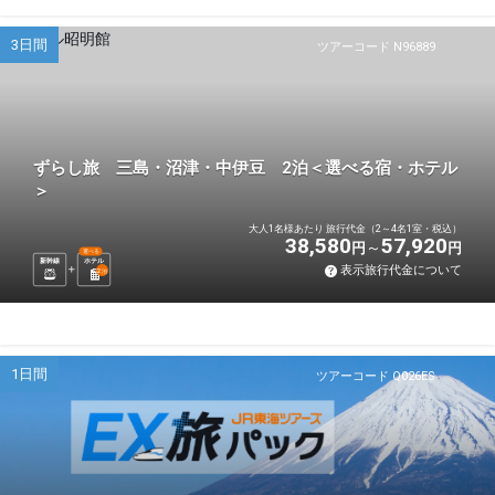
3日間
ツアーコード N96889
ずらし旅 三島・沼津・中伊豆 2泊＜選べる宿・ホテル
＞
大人1名様あたり 旅行代金（2～4名1室・税込）
38,580
57,920
円
円
選べる
新幹線
ホテル
表示旅行代金について
2
泊
1日間
ツアーコード Q026ES