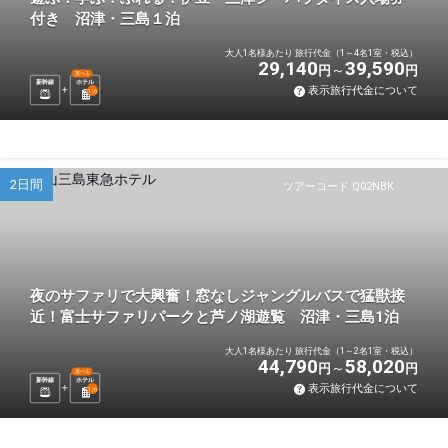
付き 沼津・三島１泊
大人1名様あたり 旅行代金（1～4名1室・税込）
29,140
39,590
円
円
選べる
新幹線
ホテル
表示旅行代金について
1
泊
2日間
ツアーコード Q02NBK
夜のサファリで大興奮！窓なしジャングルバスで猛獣接
近！富士サファリパークと芦ノ湖遊覧 沼津・三島1泊
大人1名様あたり 旅行代金（1～2名1室・税込）
44,790
58,020
円
円
選べる
新幹線
ホテル
表示旅行代金について
1
泊