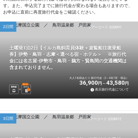
す。また、申込完了までに旅行代金が変わる場合もありますので、
お申込に直前に再度旅行代金をご確認ください。
2日間
ツアーコード Q02MYI
土曜発1泊2日【イルカ島飼育員体験＋遊覧船往復乗船
券】伊勢・鳥羽・志摩＜選べる宿・ホテル＞ ※旅行代
金には名古屋-伊勢市・鳥羽・鵜方・賢島間の交通機関は
含まれておりません。
大人1名様あたり 旅行代金（2～4名1室・税込）
36,900
43,580
円
円
選べる
新幹線
ホテル
表示旅行代金について
1
泊
3日間
ツアーコード Q02MYZ