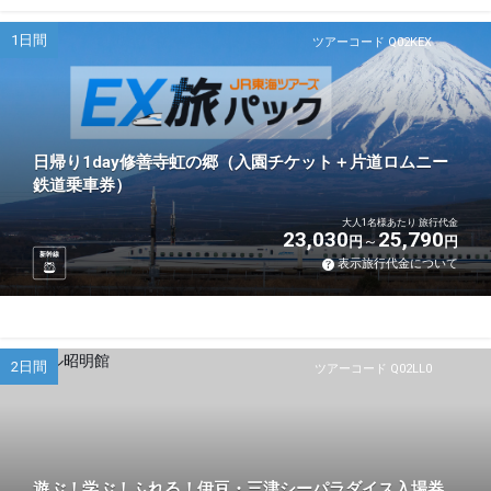
1日間
ツアーコード Q02KEX
日帰り1day修善寺虹の郷（入園チケット＋片道ロムニー
鉄道乗車券）
大人1名様あたり 旅行代金
23,030
25,790
円
円
新幹線
表示旅行代金について
2日間
ツアーコード Q02LL0
遊ぶ！学ぶ！ふれる！伊豆・三津シーパラダイス入場券