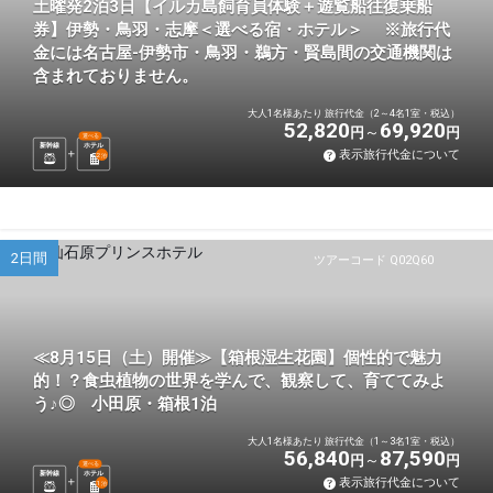
土曜発2泊3日【イルカ島飼育員体験＋遊覧船往復乗船
券】伊勢・鳥羽・志摩＜選べる宿・ホテル＞ ※旅行代
金には名古屋-伊勢市・鳥羽・鵜方・賢島間の交通機関は
含まれておりません。
大人1名様あたり 旅行代金（2～4名1室・税込）
52,820
69,920
円
円
選べる
新幹線
ホテル
表示旅行代金について
2
泊
2日間
ツアーコード Q02Q60
≪8月15日（土）開催≫【箱根湿生花園】個性的で魅力
的！？食虫植物の世界を学んで、観察して、育ててみよ
う♪◎ 小田原・箱根1泊
大人1名様あたり 旅行代金（1～3名1室・税込）
56,840
87,590
円
円
選べる
新幹線
ホテル
表示旅行代金について
1
泊