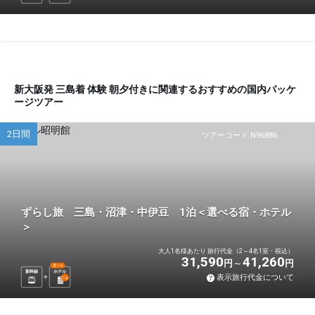
新大阪発 三島着 体験 朝夕付きに関連するおすすめの国内パッケ
ージツアー
2日間
ツアーコード N96886
ずらし旅 三島・沼津・中伊豆 1泊＜選べる宿・ホテル
＞
大人1名様あたり 旅行代金（2～4名1室・税込）
31,590
41,260
円
円
選べる
新幹線
ホテル
表示旅行代金について
1
泊