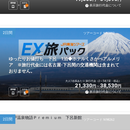
新幹線
ホテル
表示旅行代金について
1
泊
2日間
ツアーコード N97892
ゆったりお値打ち 下呂 1泊◆ホテルくさかべアルメリ
ア ※旅行代金には名古屋-下呂間の交通機関は含まれて
おりません。
大人1名様あたり 旅行代金（2～5名1室・税込）
21,330
38,530
円
円
新幹線
ホテル
表示旅行代金について
1
泊
2日間
ツアーコード N98262