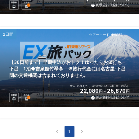
新幹線
ホテル
表示旅行代金について
1
泊
2日間
ツアーコード N98357
【30日前まで】早期申込がおトク！ゆったりお値打ち
下呂 1泊◆吉泉館竹翠亭 ※旅行代金には名古屋-下呂
間の交通機関は含まれておりません。
大人1名様あたり 旅行代金（2～3名1室・税込）
22,080
26,870
円
円
新幹線
ホテル
表示旅行代金について
1
泊
1