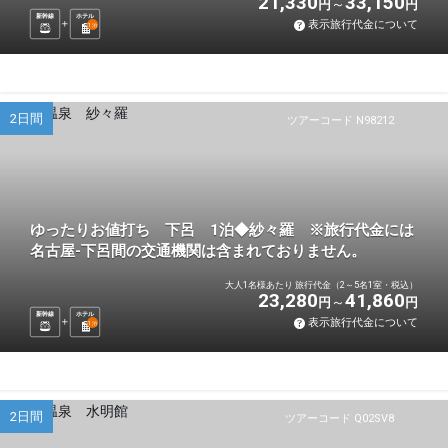
21,330
33,150
円
円
新幹線
ホテル
表示旅行代金について
1
泊
2日間
ツアーコード N98212
ゆったりお値打ち 下呂 1泊◆紗々羅 ※旅行代金には
名古屋-下呂間の交通機関は含まれておりません。
大人1名様あたり 旅行代金（2～5名1室・税込）
23,280
41,860
円
円
新幹線
ホテル
表示旅行代金について
1
泊
2日間
ツアーコード Q02SV8