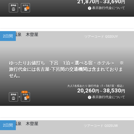
21,870
33,690
円
円
新幹線
ホテル
表示旅行代金について
1
泊
2日間
ツアーコード Q02OUY
ゆったりお値打ち 下呂 1泊＜選べる宿・ホテル＞ ※
旅行代金には名古屋-下呂間の交通機関は含まれておりま
せん。
大人1名様あたり 旅行代金（1～5名1室・税込）
20,260
38,530
円
円
選べる
新幹線
ホテル
表示旅行代金について
1
泊
2日間
ツアーコード Q02SUW