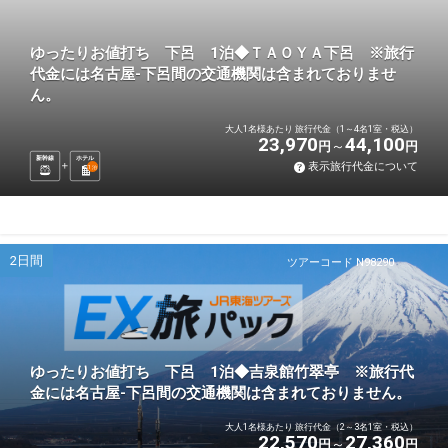
ゆったりお値打ち 下呂 1泊◆ＴＡＯＹＡ下呂 ※旅行
代金には名古屋-下呂間の交通機関は含まれておりませ
ん。
大人1名様あたり 旅行代金（1～4名1室・税込）
23,970
44,100
円
円
新幹線
ホテル
表示旅行代金について
1
泊
2日間
ツアーコード N98290
ゆったりお値打ち 下呂 1泊◆吉泉館竹翠亭 ※旅行代
金には名古屋-下呂間の交通機関は含まれておりません。
大人1名様あたり 旅行代金（2～3名1室・税込）
22,570
27,360
円
円