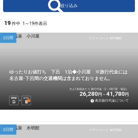
絞り込み
19
件中
1～19件表示
2日間
ツアーコード N97880
ゆったりお値打ち 下呂 1泊◆小川屋 ※旅行代金には
名古屋-下呂間の交通機関は含まれておりません。
大人1名様あたり 旅行代金（2～5名1室・税込）
26,280
41,780
円
円
新幹線
ホテル
表示旅行代金について
1
泊
2日間
ツアーコード N97500