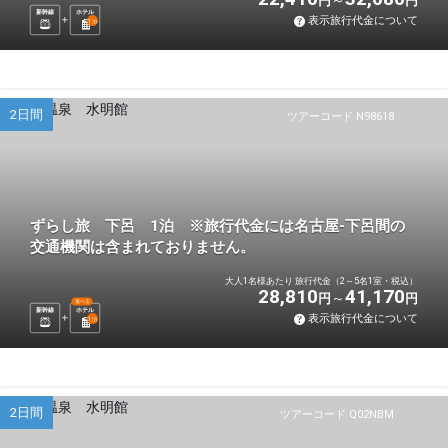
円
円
新幹線
ホテル
表示旅行代金について
1
泊
2日間
ツアーコード N98618
ずらし旅 下呂 1泊 ※旅行代金には名古屋-下呂間の
交通機関は含まれておりません。
大人1名様あたり 旅行代金（2～5名1室・税込）
28,810
41,170
円
円
選べる
新幹線
ホテル
表示旅行代金について
1
泊
2日間
ツアーコード Q02NBM