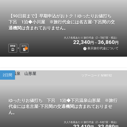
【90日前まで】早期申込がおトク！ゆったりお値打ち
下呂 1泊◆小川屋 ※旅行代金には名古屋-下呂間の交
通機関は含まれておりません。
大人1名様あたり 旅行代金（2～5名1室・税込）
22,340
36,860
円
円
新幹線
ホテル
表示旅行代金について
1
泊
2日間
ツアーコード N98192
ゆったりお値打ち 下呂 1泊◆下呂温泉山形屋 ※旅行
代金には名古屋-下呂間の交通機関は含まれておりませ
ん。
大人1名様あたり 旅行代金（2～6名1室・税込）
22,410
32,080