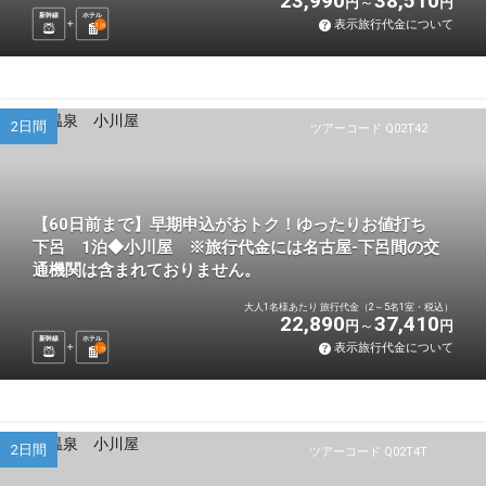
23,990
38,510
円
円
新幹線
ホテル
表示旅行代金について
1
泊
2日間
ツアーコード Q02T42
【60日前まで】早期申込がおトク！ゆったりお値打ち
下呂 1泊◆小川屋 ※旅行代金には名古屋-下呂間の交
通機関は含まれておりません。
大人1名様あたり 旅行代金（2～5名1室・税込）
22,890
37,410
円
円
新幹線
ホテル
表示旅行代金について
1
泊
2日間
ツアーコード Q02T4T