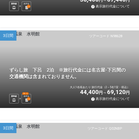
円
円
新幹線
ホテル
表示旅行代金について
2
泊
3日間
ツアーコード N98628
ずらし旅 下呂 2泊 ※旅行代金には名古屋-下呂間の
交通機関は含まれておりません。
大人1名様あたり 旅行代金（2～5名1室・税込）
44,400
69,120
円
円
選べる
新幹線
ホテル
表示旅行代金について
2
泊
3日間
ツアーコード Q02NBP