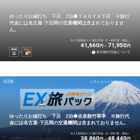
ゆったりお値打ち 下呂 2泊◆ＴＡＯＹＡ下呂 ※旅行
代金には名古屋-下呂間の交通機関は含まれておりませ
ん。
大人1名様あたり 旅行代金（1～4名1室・税込）
41,660
71,950
円
円
新幹線
ホテル
表示旅行代金について
2
泊
3日間
ツアーコード N98293
ゆったりお値打ち 下呂 2泊◆吉泉館竹翠亭 ※旅行代
金には名古屋-下呂間の交通機関は含まれておりません。
大人1名様あたり 旅行代金（2～3名1室・税込）
38,860
48,440
円
円