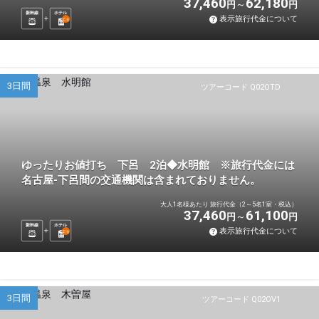
37,460
62,180
円
円
新幹線
ホテル
表示旅行代金について
2
泊
3日間
ツアーコード Q02OTD
ゆったりお値打ち 下呂 2泊◆水明館 ※旅行代金には
名古屋-下呂間の交通機関は含まれておりません。
大人1名様あたり 旅行代金（2～5名1室・税込）
37,460
61,100
円
円
新幹線
ホテル
表示旅行代金について
2
泊
3日間
ツアーコード Q02OV1