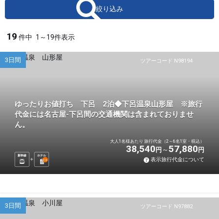
絞り込み
19
件中
1～19件表示
3日間
ツアーコード N98194
ゆったりお値打ち 下呂 2泊◆下呂温泉山形屋 ※旅行
代金には名古屋-下呂間の交通機関は含まれておりませ
ん。
大人1名様あたり 旅行代金（2～6名1室・税込）
38,540
57,880
円
円
新幹線
ホテル
表示旅行代金について
2
泊
3日間
ツアーコード N97882