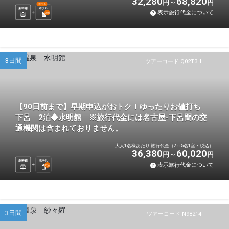
32,280
68,820
円
円
選べる
新幹線
ホテル
表示旅行代金について
2
泊
3日間
ツアーコード Q02T3H
【90日前まで】早期申込がおトク！ゆったりお値打ち
下呂 2泊◆水明館 ※旅行代金には名古屋-下呂間の交
通機関は含まれておりません。
大人1名様あたり 旅行代金（2～5名1室・税込）
36,380
60,020
円
円
新幹線
ホテル
表示旅行代金について
2
泊
3日間
ツアーコード N98214