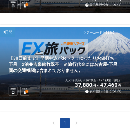
新幹線
ホテル
表示旅行代金について
2
泊
3日間
ツアーコード N98360
【30日前まで】早期申込がおトク！ゆったりお値打ち
下呂 2泊◆吉泉館竹翠亭 ※旅行代金には名古屋-下呂
間の交通機関は含まれておりません。
大人1名様あたり 旅行代金（2～3名1室・税込）
37,880
47,460
円
円
新幹線
ホテル
表示旅行代金について
2
泊
1