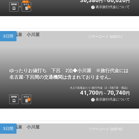
36,380
60,020
円
円
選べる
新幹線
ホテル
表示旅行代金について
2
泊
3日間
ツアーコード Q02OTJ
ゆったりお値打ち 下呂 2泊◆小川屋 ※旅行代金には
名古屋-下呂間の交通機関は含まれておりません。
大人1名様あたり 旅行代金（2～5名1室・税込）
41,700
70,740
円
円
新幹線
ホテル
表示旅行代金について
2
泊
3日間
ツアーコード Q02T45