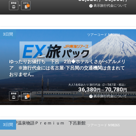
新幹線
ホテル
表示旅行代金について
2
泊
3日間
ツアーコード N97894
ゆったりお値打ち 下呂 2泊◆ホテルくさかべアルメリ
ア ※旅行代金には名古屋-下呂間の交通機関は含まれて
おりません。
大人1名様あたり 旅行代金（2～5名1室・税込）
36,380
70,780
円
円
新幹線
ホテル
表示旅行代金について
2
泊
3日間
ツアーコード N98265