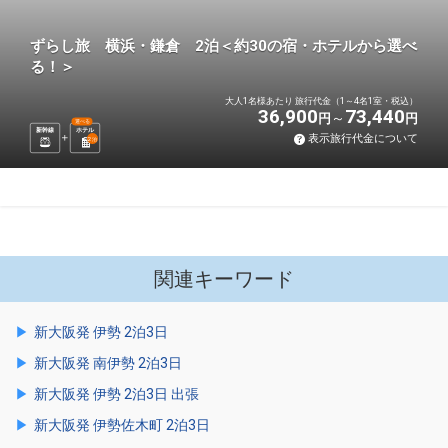
ずらし旅 横浜・鎌倉 2泊＜約30の宿・ホテルから選べ
る！＞
大人1名様あたり 旅行代金（1～4名1室・税込）
36,900
73,440
円
円
選べる
新幹線
ホテル
表示旅行代金について
2
泊
関連キーワード
新大阪発 伊勢 2泊3日
新大阪発 南伊勢 2泊3日
新大阪発 伊勢 2泊3日 出張
新大阪発 伊勢佐木町 2泊3日