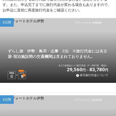
す。また、申込完了までに旅行代金が変わる場合もありますので、
お申込に直前に再度旅行代金をご確認ください。
3日間
ツアーコード N98481
ずらし旅 伊勢・鳥羽・志摩 2泊 ※旅行代金には名古
屋-宿泊施設間の交通機関は含まれておりません。
大人1名様あたり 旅行代金（1～4名1室・税込）
29,560
83,780
円
円
選べる
新幹線
ホテル
表示旅行代金について
2
泊
3日間
ツアーコード Q02R5K