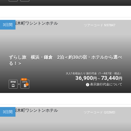
3日間
ツアーコード N97847
ずらし旅 横浜・鎌倉 2泊＜約30の宿・ホテルから選べ
る！＞
大人1名様あたり 旅行代金（1～4名1室・税込）
36,900
73,440
円
円
選べる
新幹線
ホテル
表示旅行代金について
2
泊
3日間
ツアーコード Q02MEI