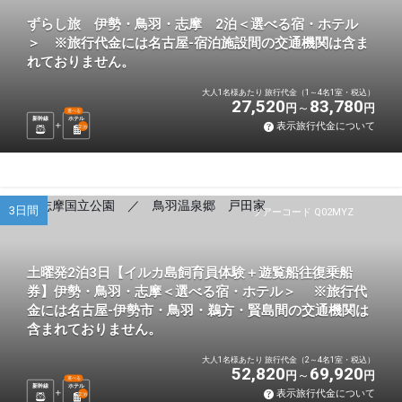
ずらし旅 伊勢・鳥羽・志摩 2泊＜選べる宿・ホテル
＞ ※旅行代金には名古屋-宿泊施設間の交通機関は含ま
れておりません。
大人1名様あたり 旅行代金（1～4名1室・税込）
27,520
83,780
円
円
選べる
新幹線
ホテル
表示旅行代金について
2
泊
3日間
ツアーコード Q02MYZ
土曜発2泊3日【イルカ島飼育員体験＋遊覧船往復乗船
券】伊勢・鳥羽・志摩＜選べる宿・ホテル＞ ※旅行代
金には名古屋-伊勢市・鳥羽・鵜方・賢島間の交通機関は
含まれておりません。
大人1名様あたり 旅行代金（2～4名1室・税込）
52,820
69,920
円
円
選べる
新幹線
ホテル
表示旅行代金について
2
泊