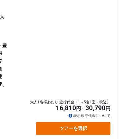
入
・豊
温
笠
賀
豊
豊、
大人1名様あたり 旅行代金（1～5名1室・税込）
16,810
30,790
円
円
通
表示旅行代金について
ツアーを選択