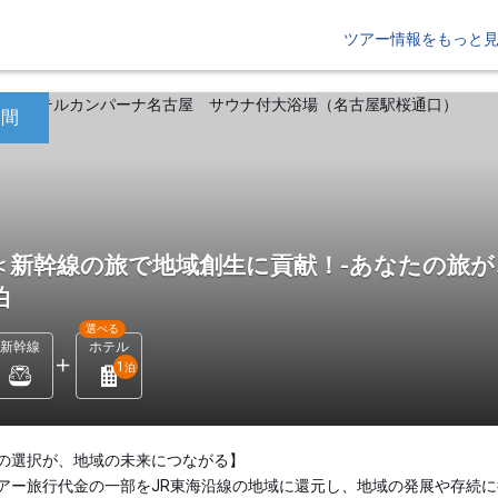
ツアー情報をもっと
日間
＜新幹線の旅で地域創生に貢献！-あなたの旅が
泊
選べる
新幹線
ホテル
1
泊
の選択が、地域の未来につながる】
アー旅行代金の一部をJR東海沿線の地域に還元し、地域の発展や存続に