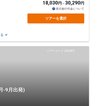
18,030
30,290
円
円
通
表示旅行代金について
ツアーを選択
見る
ツアーコード Q02AT2
-9月出発)