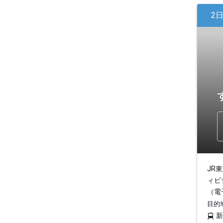
2
JR
ィビ
（電
目的