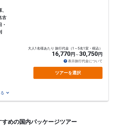
原、
名古
田・
刈
大人1名様あたり 旅行代金（1～5名1室・税込）
16,770
30,750
円
円
通
表示旅行代金について
ツアーを選択
見る
おすすめの国内パッケージツアー