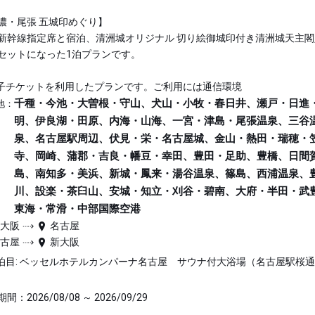
濃・尾張 五城印めぐり】
新幹線指定席と宿泊、清洲城オリジナル 切り絵御城印付き清洲城天主閣
セットになった1泊プランです。
子チケットを利用したプランです。ご利用には通信環境
千種・今池・大曽根・守山、犬山・小牧・春日井、瀬戸・日進
地：
明、伊良湖・田原、内海・山海、一宮・津島・尾張温泉、三谷
泉、名古屋駅周辺、伏見・栄・名古屋城、金山・熱田・瑞穂・
寺、岡崎、蒲郡・吉良・幡豆・幸田、豊田・足助、豊橋、日間
島、南知多・美浜、新城・鳳来・湯谷温泉、篠島、西浦温泉、
川、設楽・茶臼山、安城・知立・刈谷・碧南、大府・半田・武
東海・常滑・中部国際空港
新大阪
名古屋
名古屋
新大阪
泊目: ベッセルホテルカンパーナ名古屋 サウナ付大浴場（名古屋駅桜
間：2026/08/08 ～ 2026/09/29