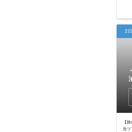
2
【旅
当ツ