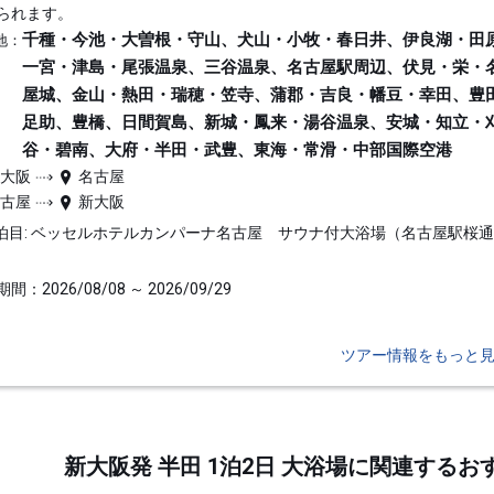
られます。
千種・今池・大曽根・守山、犬山・小牧・春日井、伊良湖・田
地：
一宮・津島・尾張温泉、三谷温泉、名古屋駅周辺、伏見・栄・
屋城、金山・熱田・瑞穂・笠寺、蒲郡・吉良・幡豆・幸田、豊
足助、豊橋、日間賀島、新城・鳳来・湯谷温泉、安城・知立・
谷・碧南、大府・半田・武豊、東海・常滑・中部国際空港
新大阪
名古屋
名古屋
新大阪
泊目: ベッセルホテルカンパーナ名古屋 サウナ付大浴場（名古屋駅桜
間：2026/08/08 ～ 2026/09/29
ツアー情報をもっと
新大阪発 半田 1泊2日 大浴場に関連する