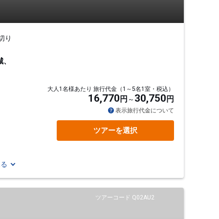
切り
城、
大人1名様あたり 旅行代金（1～5名1室・税込）
16,770
30,750
円
円
通
表示旅行代金について
ツアーを選択
見る
ツアーコード Q02AU2