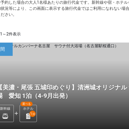
で予約した場合の大人1名様あたりの旅行代金です。新幹線や宿・ホテル
約状況等により、この画面に表示する旅行代金ではご利用になれない場
ください。
1～2件表示
日間
【美濃・尾張 五城印めぐり】清洲城オリジナル
場 愛知 1泊（4-9月出発）
選べる
新幹線
ホテル
1
泊