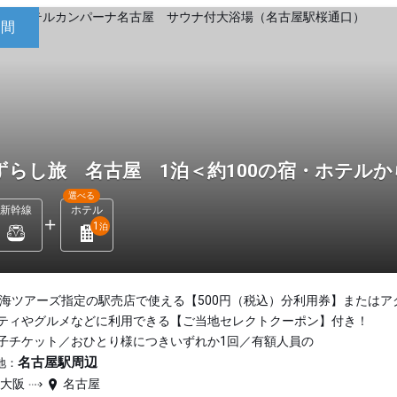
日間
ずらし旅 名古屋 1泊＜約100の宿・ホテル
選べる
新幹線
ホテル
1
泊
東海ツアーズ指定の駅売店で使える【500円（税込）分利用券】またはア
ティやグルメなどに利用できる【ご当地セレクトクーポン】付き！
子チケット／おひとり様につきいずれか1回／有額人員の
名古屋駅周辺
地：
新大阪
名古屋