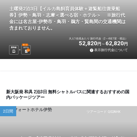
土曜発2泊3日【イルカ島飼育員体験＋遊覧船往復乗船
券】伊勢・鳥羽・志摩＜選べる宿・ホテル＞ ※旅行代
金には名古屋-伊勢市・鳥羽・鵜方・賢島間の交通機関は
含まれておりません。
大人1名様あたり 旅行代金（2～4名1室・税込）
52,820
62,820
円
円
選べる
新幹線
ホテル
表示旅行代金について
2
泊
新大阪発 和具 2泊3日 無料シャトルバスに関連するおすすめの国
内パッケージツアー
2日間
ツアーコード Q02AHK