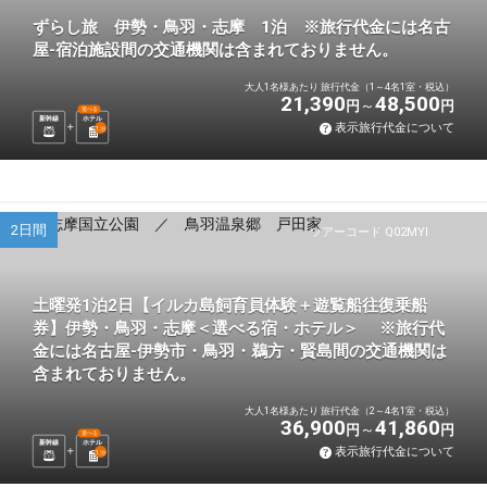
ずらし旅 伊勢・鳥羽・志摩 1泊 ※旅行代金には名古
屋-宿泊施設間の交通機関は含まれておりません。
大人1名様あたり 旅行代金（1～4名1室・税込）
21,390
48,500
円
円
選べる
新幹線
ホテル
表示旅行代金について
1
泊
2日間
ツアーコード Q02MYI
土曜発1泊2日【イルカ島飼育員体験＋遊覧船往復乗船
券】伊勢・鳥羽・志摩＜選べる宿・ホテル＞ ※旅行代
金には名古屋-伊勢市・鳥羽・鵜方・賢島間の交通機関は
含まれておりません。
大人1名様あたり 旅行代金（2～4名1室・税込）
36,900
41,860
円
円
選べる
新幹線
ホテル
表示旅行代金について
1
泊