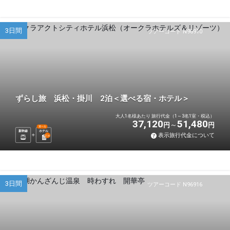
3日間
ツアーコード N96910
ずらし旅 浜松・掛川 2泊＜選べる宿・ホテル＞
大人1名様あたり 旅行代金（1～3名1室・税込）
37,120
51,480
円
円
選べる
新幹線
ホテル
表示旅行代金について
2
泊
3日間
ツアーコード N96916