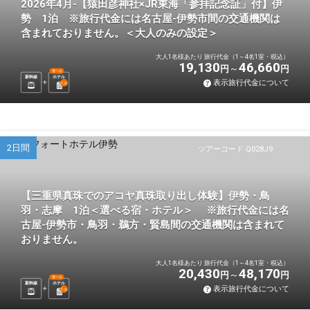
2026年4月-【猿田彦神社×JR東海「参拝記念証」付】伊
勢 1泊 ※旅行代金には名古屋-伊勢市間の交通機関は
含まれておりません。＜大人のみの設定＞
大人1名様あたり 旅行代金（1～4名1室・税込）
19,130
46,660
円
円
選べる
新幹線
ホテル
表示旅行代金について
1
泊
2日間
ツアーコード Q028J9
【三重県真珠でのアコヤ真珠取り出し体験】伊勢・鳥
羽・志摩 1泊＜選べる宿・ホテル＞ ※旅行代金には名
古屋-伊勢市・鳥羽・鵜方・賢島間の交通機関は含まれて
おりません。
大人1名様あたり 旅行代金（1～4名1室・税込）
20,430
48,170
円
円
選べる
新幹線
ホテル
表示旅行代金について
1
泊