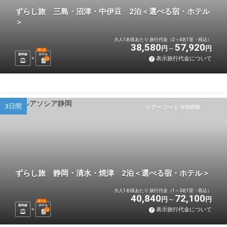
ずらし旅 三島・沼津・中伊豆 2泊＜選べる宿・ホテル
＞
大人1名様あたり 旅行代金（2～4名1室・税込）
38,580
57,920
円
円
選べる
新幹線
ホテル
表示旅行代金について
2
泊
3日間
ツアーコード N96898
ずらし旅 静岡・清水・焼津 2泊＜選べる宿・ホテル＞
大人1名様あたり 旅行代金（1～3名1室・税込）
40,840
72,100
円
円
選べる
新幹線
ホテル
表示旅行代金について
2
泊