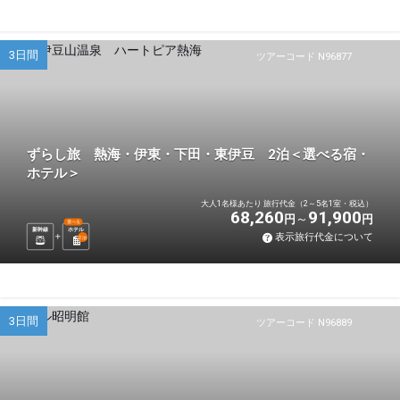
3日間
ツアーコード N96877
ずらし旅 熱海・伊東・下田・東伊豆 2泊＜選べる宿・
ホテル＞
大人1名様あたり 旅行代金（2～5名1室・税込）
68,260
91,900
円
円
選べる
新幹線
ホテル
表示旅行代金について
2
泊
3日間
ツアーコード N96889