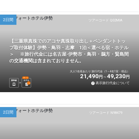
2日間
ツアーコード Q02MIA
【三重県真珠でのアコヤ真珠取り出し＋ペンダントトッ
プ取付体験】伊勢・鳥羽・志摩 1泊＜選べる宿・ホテル
＞ ※旅行代金には名古屋-伊勢市・鳥羽・鵜方・賢島間
の交通機関は含まれておりません。
大人1名様あたり 旅行代金（1～4名1室・税込）
21,490
49,230
円
円
選べる
新幹線
ホテル
表示旅行代金について
1
泊
2日間
ツアーコード N98479