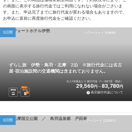
の画面に表示する旅行代金ではご利用になれない場合がございま
す。また、申込完了までに旅行代金が変わる場合もありますので、
お申込に直前に再度旅行代金をご確認ください。
3日間
ツアーコード N98481
ずらし旅 伊勢・鳥羽・志摩 2泊 ※旅行代金には名古
屋-宿泊施設間の交通機関は含まれておりません。
大人1名様あたり 旅行代金（1～4名1室・税込）
29,560
83,780
円
円
選べる
新幹線
ホテル
表示旅行代金について
2
泊
3日間
ツアーコード Q02MYZ