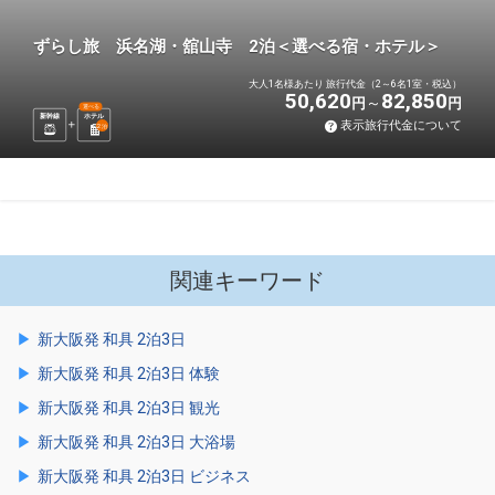
ずらし旅 浜名湖・舘山寺 2泊＜選べる宿・ホテル＞
大人1名様あたり 旅行代金（2～6名1室・税込）
50,620
82,850
円
円
選べる
新幹線
ホテル
表示旅行代金について
2
泊
関連キーワード
新大阪発 和具 2泊3日
新大阪発 和具 2泊3日 体験
新大阪発 和具 2泊3日 観光
新大阪発 和具 2泊3日 大浴場
新大阪発 和具 2泊3日 ビジネス