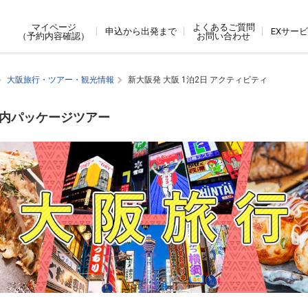
よくあるご質問
マイページ
申込から出発まで
EXサー
お問い合わせ
（予約内容確認）
大阪旅行・ツアー・観光情報
新大阪発 大阪 1泊2日 アクティビティ
国内パッケージツアー