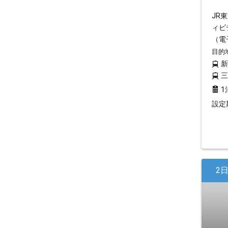
JR
ィビ
（電
目的
1
設定期
2