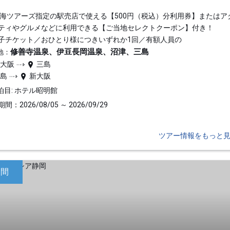
東海ツアーズ指定の駅売店で使える【500円（税込）分利用券】またはア
ティやグルメなどに利用できる【ご当地セレクトクーポン】付き！
子チケット／おひとり様につきいずれか1回／有額人員の
修善寺温泉、伊豆長岡温泉、沼津、三島
地：
新大阪
三島
三島
新大阪
泊目: ホテル昭明館
間：2026/08/05 ～ 2026/09/29
ツアー情報をもっと
日間