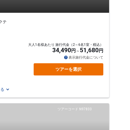
クテ
大人1名様あたり 旅行代金（2～6名1室・税込）
34,490
51,680
円
円
表示旅行代金について
ツアーを選択
見る
ツアーコード N97833