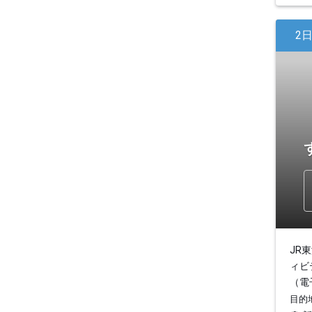
2
JR
ィビ
（電
目的