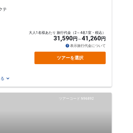
クテ
大人1名様あたり 旅行代金（2～4名1室・税込）
31,590
41,260
円
円
表示旅行代金について
ツアーを選択
見る
ツアーコード N96892