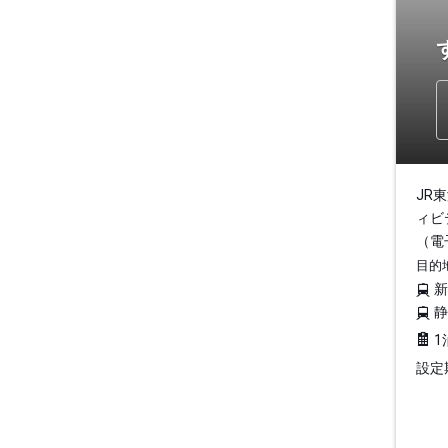
JR
ィビ
（電
目的
1
設定期