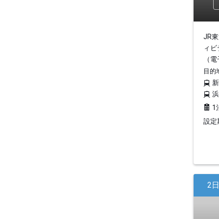
JR
ィビ
（電
目的
1
設定期
2