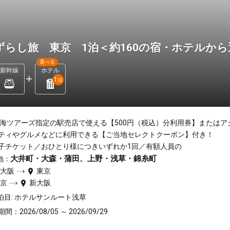
ずらし旅 東京 1泊＜約160の宿・ホテルか
選べる
新幹線
ホテル
1
泊
東海ツアーズ指定の駅売店で使える【500円（税込）分利用券】またはア
ティやグルメなどに利用できる【ご当地セレクトクーポン】付き！
子チケット／おひとり様につきいずれか1回／有額人員の
大井町・大森・蒲田、上野・浅草・錦糸町
地：
新大阪
東京
東京
新大阪
泊目: ホテルサンルート浅草
間：2026/08/05 ～ 2026/09/29