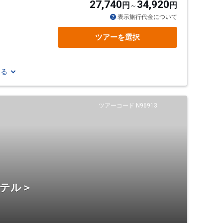
27,740
34,920
円
円
表示旅行代金について
）
ツアーを選択
見る
ツアーコード N96913
ホテル＞