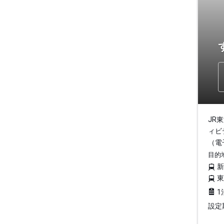
JR
ィビ
（電
目的
1
設定期