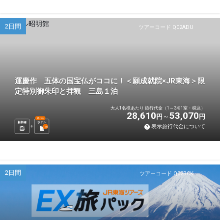
2日間
ツアーコード Q02ADU
運慶作 五体の国宝仏がココに！＜願成就院×JR東海＞限
定特別御朱印と拝観 三島１泊
大人1名様あたり 旅行代金（1～3名1室・税込）
28,610
53,070
円
円
選べる
新幹線
ホテル
表示旅行代金について
1
泊
2日間
ツアーコード Q02BCK