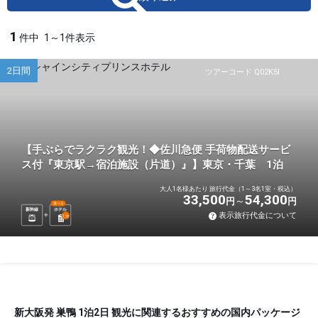
1
件中
1～1件表示
2日間
ツアーコード Q02K5I
【手ぶらでラクラク観光！◆佐川急便 手荷物配送サービ
ス付『東京駅→宿泊施設（片道）』】東京・千葉 1泊
大人1名様あたり 旅行代金（1～3名1室・税込）
33,500
54,300
円
円
選べる
新幹線
ホテル
表示旅行代金について
1
泊
新大阪発 巣鴨 1泊2日 観光に関連するおすすめの国内パッケージ