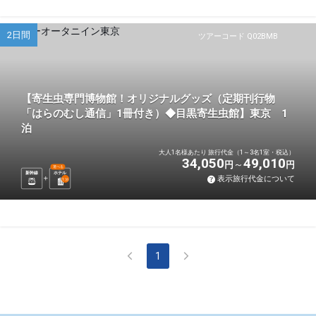
2日間
ツアーコード Q02BMB
【寄生虫専門博物館！オリジナルグッズ（定期刊行物
「はらのむし通信」1冊付き）◆目黒寄生虫館】東京 1
泊
大人1名様あたり 旅行代金（1～3名1室・税込）
34,050
49,010
円
円
選べる
新幹線
ホテル
表示旅行代金について
1
泊
1