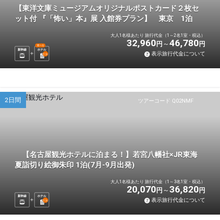
【東洋文庫ミュージアムオリジナルポストカード２枚セ
ット付 『「怖い」本』展 入館券プラン】 東京 1泊
大人1名様あたり 旅行代金（1～2名1室・税込）
32,960
46,780
円
円
選べる
新幹線
ホテル
表示旅行代金について
1
泊
2日間
ツアーコード Q02NMF
【名古屋観光ホテルに泊まる！】若宮八幡社×JR東海
夏詣切り絵御朱印 1泊(7月-9月出発)
大人1名様あたり 旅行代金（1～3名1室・税込）
20,070
36,820
円
円
新幹線
ホテル
表示旅行代金について
1
泊