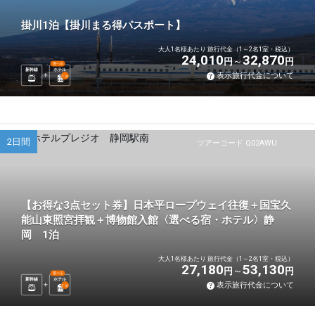
掛川1泊【掛川まる得パスポート】
大人1名様あたり 旅行代金（1～2名1室・税込）
24,010
32,870
円
円
選べる
新幹線
ホテル
表示旅行代金について
1
泊
2日間
ツアーコード Q02AWU
【お得な3点セット券】日本平ロープウェイ往復＋国宝久
能山東照宮拝観＋博物館入館〈選べる宿・ホテル〉静
岡 1泊
大人1名様あたり 旅行代金（1～2名1室・税込）
27,180
53,130
円
円
選べる
新幹線
ホテル
表示旅行代金について
1
泊