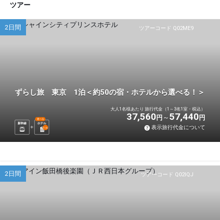
ツアー
2日間
ツアーコード Q02ME9
ずらし旅 東京 1泊＜約50の宿・ホテルから選べる！＞
大人1名様あたり 旅行代金（1～3名1室・税込）
37,560
57,440
円
円
選べる
新幹線
ホテル
表示旅行代金について
1
泊
2日間
ツアーコード Q02IQJ