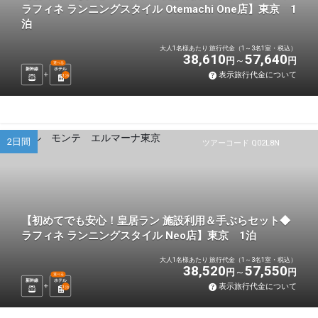
ラフィネ ランニングスタイル Otemachi One店】東京 1
泊
大人1名様あたり 旅行代金（1～3名1室・税込）
38,610
57,640
円
円
選べる
新幹線
ホテル
表示旅行代金について
1
泊
2日間
ツアーコード Q02L8N
【初めてでも安心！皇居ラン 施設利用＆手ぶらセット◆
ラフィネ ランニングスタイル Neo店】東京 1泊
大人1名様あたり 旅行代金（1～3名1室・税込）
38,520
57,550
円
円
選べる
新幹線
ホテル
表示旅行代金について
1
泊