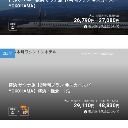
日帰り1day 横浜 サウナ旅【2時間プラン ◆スカイスパ
YOKOHAMA】
大人1名様あたり 旅行代金
26,790
27,080
円
円
新幹線
表示旅行代金について
2日間
ツアーコード Q02AG2
横浜 サウナ旅【2時間プラン ◆スカイスパ
YOKOHAMA】横浜・鎌倉 1泊
大人1名様あたり 旅行代金（1～4名1室・税込）
29,110
48,830
円
円
選べる
新幹線
ホテル
表示旅行代金について
1
泊