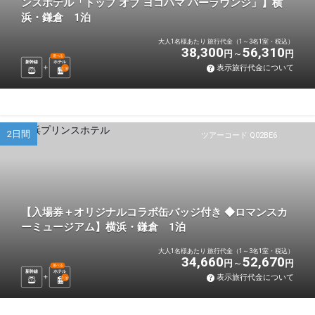
ンスホテル「トップ オブ ヨコハマ バーラウンジ」】横
浜・鎌倉 1泊
大人1名様あたり 旅行代金（1～3名1室・税込）
38,300
56,310
円
円
選べる
新幹線
ホテル
表示旅行代金について
1
泊
2日間
ツアーコード Q02BE6
【入場券＋オリジナルコラボ缶バッジ付き ◆ロマンスカ
ーミュージアム】横浜・鎌倉 1泊
大人1名様あたり 旅行代金（1～3名1室・税込）
34,660
52,670
円
円
選べる
新幹線
ホテル
表示旅行代金について
1
泊