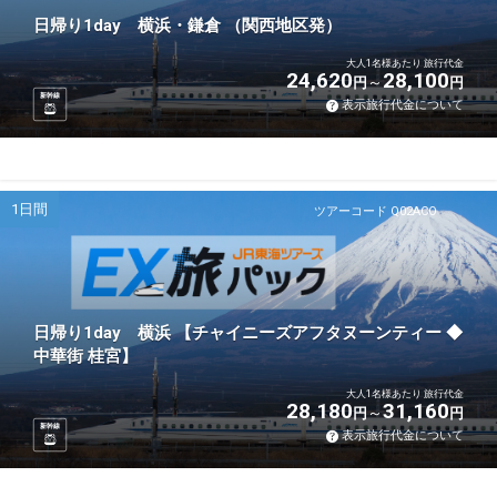
日帰り1day 横浜・鎌倉 （関西地区発）
大人1名様あたり 旅行代金
24,620
28,100
円
円
新幹線
表示旅行代金について
1日間
ツアーコード Q02ACO
日帰り1day 横浜 【チャイニーズアフタヌーンティー ◆
中華街 桂宮】
大人1名様あたり 旅行代金
28,180
31,160
円
円
新幹線
表示旅行代金について