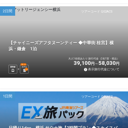
2日間
ツアーコード Q02ACS
【チャイニーズアフタヌーンティー ◆中華街 桂宮】横
浜・鎌倉 1泊
大人1名様あたり 旅行代金（2名1室・税込）
39,100
58,030
円
円
選べる
新幹線
ホテル
表示旅行代金について
1
泊
1日間
ツアーコード Q02AFZ