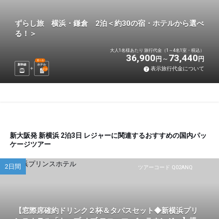
ずらし旅 横浜・鎌倉 2泊＜約30の宿・ホテルから選べ
る！＞
大人1名様あたり 旅行代金（1～4名1室・税込）
36,900
73,440
円
円
選べる
新幹線
ホテル
表示旅行代金について
2
泊
新大阪発 新横浜 2泊3日 レジャーに関連するおすすめの国内パッ
ケージツアー
2日間
ツアーコード Q02ANQ
【窓際席確約ドリンク２杯＆タパスセット◆新横浜プリ