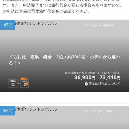
す。また、申込完了までに旅行代金が変わる場合もありますので、
お申込に直前に再度旅行代金をご確認ください。
3日間
ツアーコード N97847
ずらし旅 横浜・鎌倉 2泊＜約30の宿・ホテルから選べ
る！＞
大人1名様あたり 旅行代金（1～4名1室・税込）
36,900
73,440
円
円
選べる
新幹線
ホテル
表示旅行代金について
2
泊
3日間
ツアーコード Q02MEI