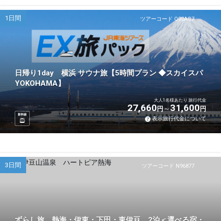
1日間
ツアーコード Q02AG7
日帰り1day 横浜 サウナ旅【5時間プラン ◆スカイスパ
YOKOHAMA】
大人1名様あたり 旅行代金
27,660
31,600
円
円
新幹線
表示旅行代金について
3日間
ツアーコード N96877
ずらし旅 熱海・伊東・下田・東伊豆 2泊＜選べる宿・