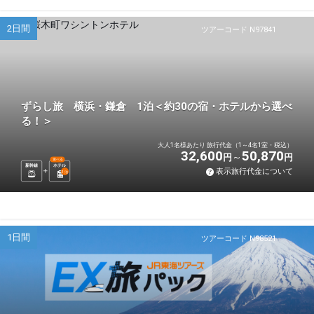
2日間
ツアーコード N97841
ずらし旅 横浜・鎌倉 1泊＜約30の宿・ホテルから選べ
る！＞
大人1名様あたり 旅行代金（1～4名1室・税込）
32,600
50,870
円
円
選べる
新幹線
ホテル
表示旅行代金について
1
泊
1日間
ツアーコード N98521