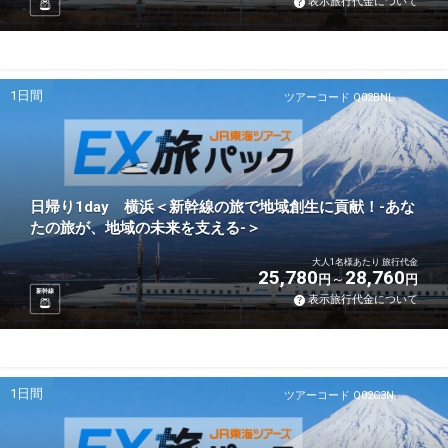
表示旅行代金について
1日間
ツアーコード Q02BNL
日帰り1day 横浜＜新幹線の旅で地域創生に貢献！-あな
たの旅が、地域の未来を支える-＞
大人1名様あたり 旅行代金
25,780
28,760
円
円
新幹線
表示旅行代金について
1日間
ツアーコード Q02C3N