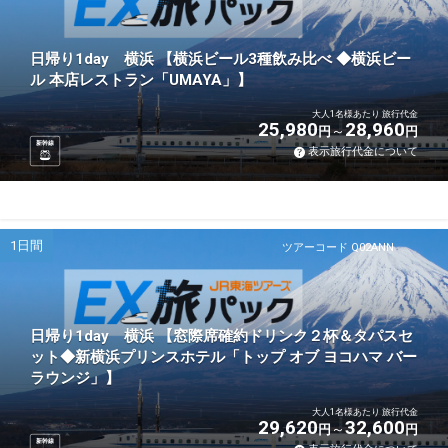
日帰り1day 横浜 【横浜ビール3種飲み比べ ◆横浜ビー
ル 本店レストラン「UMAYA」】
大人1名様あたり 旅行代金
25,980
28,960
円
円
新幹線
表示旅行代金について
1日間
ツアーコード Q02ANN
日帰り1day 横浜 【窓際席確約ドリンク２杯＆タパスセ
ット◆新横浜プリンスホテル「トップ オブ ヨコハマ バー
ラウンジ」】
大人1名様あたり 旅行代金
29,620
32,600
円
円
新幹線