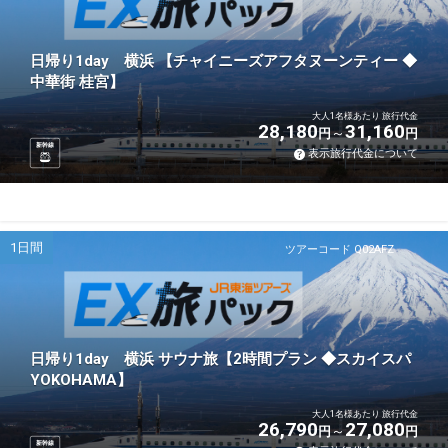
日帰り1day 横浜 【チャイニーズアフタヌーンティー ◆
中華街 桂宮】
大人1名様あたり 旅行代金
28,180
31,160
円
円
新幹線
表示旅行代金について
1日間
ツアーコード Q02AFZ
日帰り1day 横浜 サウナ旅【2時間プラン ◆スカイスパ
YOKOHAMA】
大人1名様あたり 旅行代金
26,790
27,080
円
円
新幹線