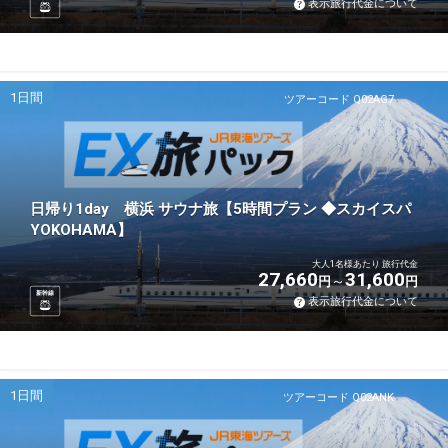
表示旅行代金について
1日間
ツアーコード Q02AG7
日帰り1day 横浜 サウナ旅【5時間プラン ◆スカイスパ
YOKOHAMA】
大人1名様あたり 旅行代金
27,660
31,600
円
円
新幹線
表示旅行代金について
1日間
ツアーコード Q02ANK