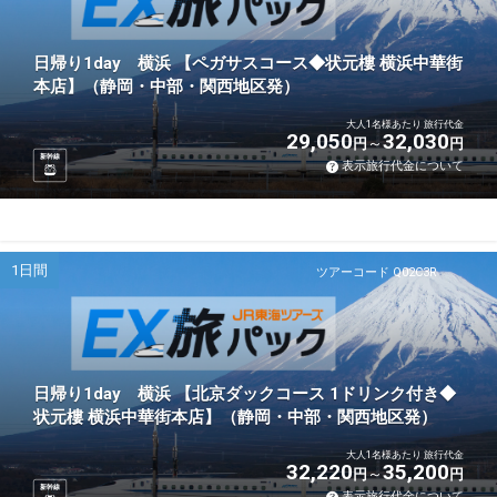
日帰り1day 横浜 【ペガサスコース◆状元樓 横浜中華街
本店】（静岡・中部・関西地区発）
大人1名様あたり 旅行代金
29,050
32,030
円
円
新幹線
表示旅行代金について
1日間
ツアーコード Q02C3R
日帰り1day 横浜 【北京ダックコース 1ドリンク付き◆
状元樓 横浜中華街本店】（静岡・中部・関西地区発）
大人1名様あたり 旅行代金
32,220
35,200
円
円
新幹線
表示旅行代金について