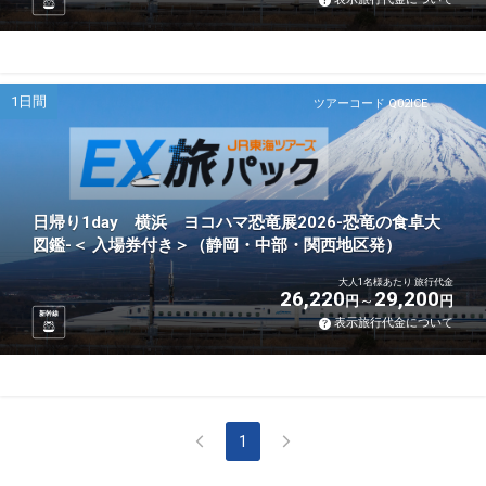
1日間
ツアーコード Q02ICE
日帰り1day 横浜 ヨコハマ恐竜展2026-恐竜の食卓大
図鑑-＜ 入場券付き＞（静岡・中部・関西地区発）
大人1名様あたり 旅行代金
26,220
29,200
円
円
新幹線
表示旅行代金について
1