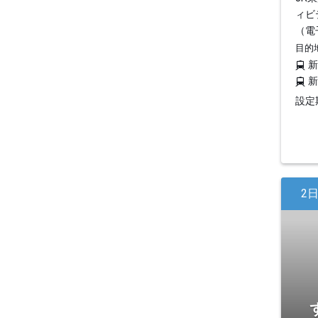
ィビ
（電
目的
設定期
2