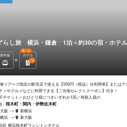
ずらし旅 横浜・鎌倉 1泊＜約30の宿・ホテ
選べる
新幹線
ホテル
1
泊
東海ツアーズ指定の駅売店で使える【500円（税込）分利用券】またはア
ティやグルメなどに利用できる【ご当地セレクトクーポン】付き！
子チケット／おひとり様につきいずれか1回／有額人員の
桜木町・関内・伊勢佐木町
地：
新大阪
新横浜
新横浜
新大阪
泊目: 横浜桜木町ワシントンホテル