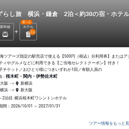
ずらし旅 横浜・鎌倉 2泊＜約30の宿・ホテ
選べる
新幹線
ホテル
2
泊
東海ツアーズ指定の駅売店で使える【500円（税込）分利用券】またはア
ティやグルメなどに利用できる【ご当地セレクトクーポン】付き！
子チケット／おひとり様につきいずれか1回／有額人員の
桜木町・関内・伊勢佐木町
地：
新大阪
新横浜
新横浜
新大阪
～2泊目: 横浜桜木町ワシントンホテル
間：2026/10/01 ～ 2027/01/31
ツアー情報をもっと