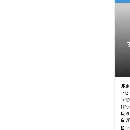
JR
ィビ
（電
目的
1