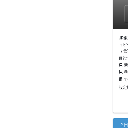
JR
ィビ
（電
目的
1
設定期
2