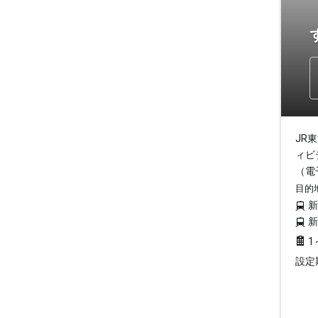
JR
ィビ
（電
目的
1
設定期