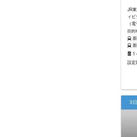
JR
ィビ
（電
目的
1
設定期
3