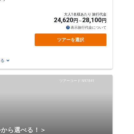
大人1名様あたり 旅行代金
24,620
28,100
円
円
表示旅行代金について
ツアーを選択
見る
ツアーコード N97841
ルから選べる！＞