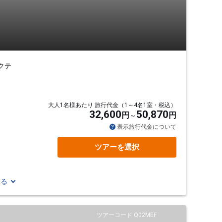
クテ
大人1名様あたり 旅行代金（1～4名1室・税込）
32,600
50,870
円
円
表示旅行代金について
ツアーを選択
見る
ツアーコード Q02MEF