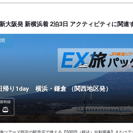
新大阪発 新横浜着 2泊3日 アクティビティに関
日間
日帰り1day 横浜・鎌倉 （関西地区発）
新幹線
東海ツアーズ指定の駅売店で使える【500円（税込）分利用券】またはア