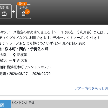
選べる
新幹線
ホテル
1
泊
東海ツアーズ指定の駅売店で使える【500円（税込）分利用券】またはア
ティやグルメなどに利用できる【ご当地セレクトクーポン】付き！
子チケット／おひとり様につきいずれか1回／有額人員の
桜木町・関内・伊勢佐木町
地：
新大阪
新横浜
新横浜
新大阪
泊目: 横浜桜木町ワシントンホテル
間：2026/08/07 ～ 2026/09/29
ツアー情報をもっと
日間