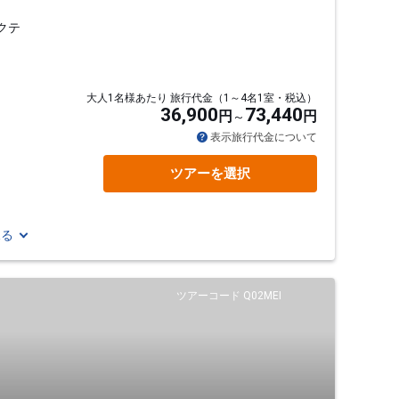
クテ
大人1名様あたり 旅行代金（1～4名1室・税込）
36,900
73,440
円
円
表示旅行代金について
ツアーを選択
見る
ツアーコード Q02MEI