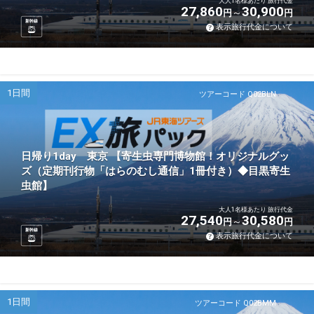
大人1名様あたり 旅行代金
27,860
30,900
円
円
新幹線
表示旅行代金について
1日間
ツアーコード Q02BLN
日帰り1day 東京 【寄生虫専門博物館！オリジナルグッ
ズ（定期刊行物「はらのむし通信」1冊付き）◆目黒寄生
虫館】
大人1名様あたり 旅行代金
27,540
30,580
円
円
新幹線
表示旅行代金について
1日間
ツアーコード Q02BMM