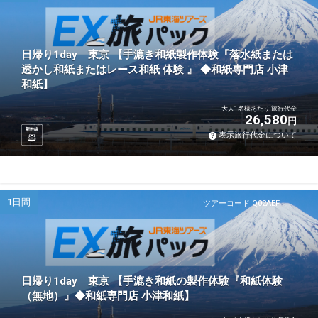
日帰り1day 東京 【手漉き和紙製作体験『落水紙または
透かし和紙またはレース和紙 体験 』 ◆和紙専門店 小津
和紙】
大人1名様あたり 旅行代金
26,580
円
新幹線
表示旅行代金について
1日間
ツアーコード Q02AEF
日帰り1day 東京 【手漉き和紙の製作体験『和紙体験
（無地）』◆和紙専門店 小津和紙】