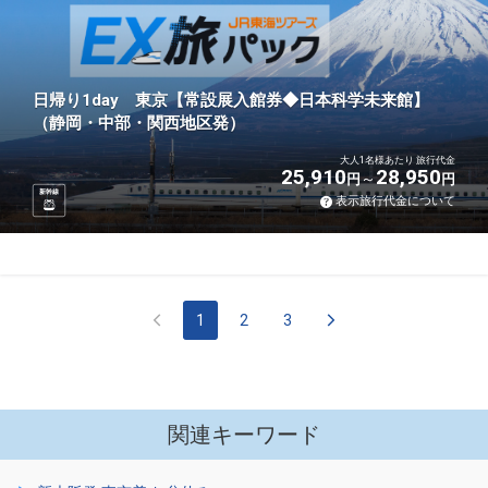
日帰り1day 東京【常設展入館券◆日本科学未来館】
（静岡・中部・関西地区発）
大人1名様あたり 旅行代金
25,910
28,950
円
円
新幹線
表示旅行代金について
1
2
3
関連キーワード