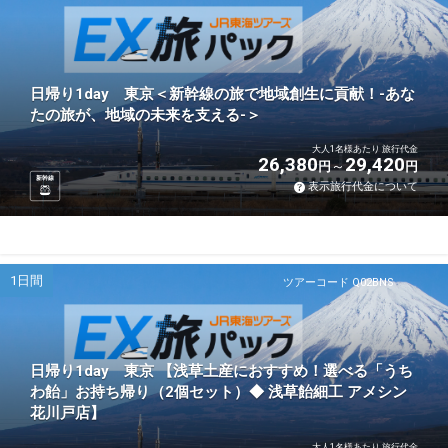
日帰り1day 東京＜新幹線の旅で地域創生に貢献！-あな
たの旅が、地域の未来を支える-＞
大人1名様あたり 旅行代金
26,380
29,420
円
円
新幹線
表示旅行代金について
1日間
ツアーコード Q02BNS
日帰り1day 東京 【浅草土産におすすめ！選べる「うち
わ飴」お持ち帰り（2個セット）◆ 浅草飴細工 アメシン
花川戸店】
大人1名様あたり 旅行代金