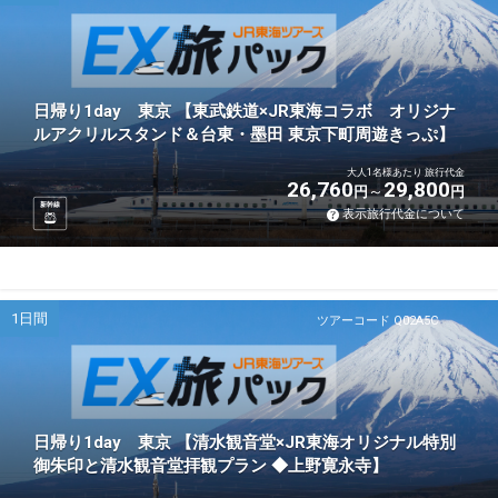
日帰り1day 東京 【東武鉄道×JR東海コラボ オリジナ
ルアクリルスタンド＆台東・墨田 東京下町周遊きっぷ】
大人1名様あたり 旅行代金
26,760
29,800
円
円
新幹線
表示旅行代金について
1日間
ツアーコード Q02A5C
日帰り1day 東京 【清水観音堂×JR東海オリジナル特別
御朱印と清水観音堂拝観プラン ◆上野寛永寺】