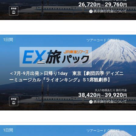
26,720
29,760
円
円
新幹線
表示旅行代金について
1日間
ツアーコード Q02BS1
＜7月-9月出発＞日帰り1day 東京【劇団四季 ディズニ
ーミュージカル『ライオンキング』Ｓ1席観劇券】
大人1名様あたり 旅行代金
38,420
39,920
円
円
新幹線
表示旅行代金について
1日間
ツアーコード Q02BXF