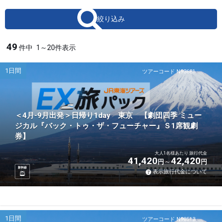
絞り込み
49
件中
1～20件表示
1日間
ツアーコード N93681
＜4月-9月出発＞日帰り1day 東京 【劇団四季 ミュー
ジカル『バック・トゥ・ザ・フューチャー』Ｓ1席観劇
券】
大人1名様あたり 旅行代金
41,420
42,420
円
円
新幹線
表示旅行代金について
1日間
ツアーコード N98513