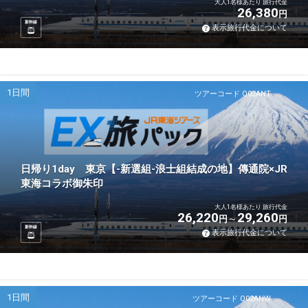
大人1名様あたり 旅行代金
26,380
円
新幹線
表示旅行代金について
1日間
ツアーコード Q02ANT
日帰り1day 東京【-新選組-浪士組結成の地】傳通院×JR
東海コラボ御朱印
大人1名様あたり 旅行代金
26,220
29,260
円
円
新幹線
表示旅行代金について
1日間
ツアーコード Q02ANW