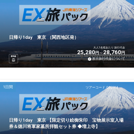
日帰り1day 東京 （関西地区発）
大人1名様あたり 旅行代金
25,280
28,760
円
円
新幹線
表示旅行代金について
1日間
ツアーコード Q029X4
日帰り1day 東京 【限定切り絵御朱印 宝物展示室入場
券＆徳川将軍家墓所拝観セット券 ◆増上寺】