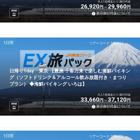
大人1名様あたり 旅行代金
26,920
29,960
円
円
新幹線
表示旅行代金について
1日間
ツアーコード Q02A5J
日帰り1day 東京 【豊洲 千客万来で楽しむ海鮮バイキン
グ（ソフトドリンク＆アルコール飲み放題付き・まつり
プラン） ◆海鮮バイキング いろは】
大人1名様あたり 旅行代金
33,660
37,120
円
円
新幹線
表示旅行代金について
1日間
ツアーコード Q02AEC