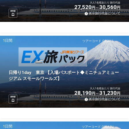
大人1名様あたり 旅行代金
27,520
30,560
円
円
新幹線
表示旅行代金について
1日間
ツアーコード Q02A11
日帰り1day 東京 【入場パスポート◆ミニチュアミュー
ジアム スモールワールズ】
大人1名様あたり 旅行代金
28,190
31,230
円
円
新幹線
表示旅行代金について
1日間
ツアーコード Q02A2U