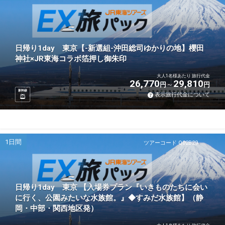
日帰り1day 東京【-新選組-沖田総司ゆかりの地】櫻田
神社×JR東海コラボ箔押し御朱印
大人1名様あたり 旅行代金
26,770
29,810
円
円
新幹線
表示旅行代金について
1日間
ツアーコード Q02B29
日帰り1day 東京 【入場券プラン『いきものたちに会い
に行く、公園みたいな水族館。』◆すみだ水族館】（静
岡・中部・関西地区発）