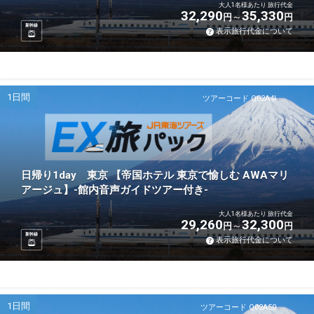
大人1名様あたり 旅行代金
32,290
35,330
円
円
新幹線
表示旅行代金について
1日間
ツアーコード Q02A4I
日帰り1day 東京 【帝国ホテル 東京で愉しむ AWAマリ
アージュ】-館内音声ガイドツアー付き-
大人1名様あたり 旅行代金
29,260
32,300
円
円
新幹線
表示旅行代金について
1日間
ツアーコード Q02A50