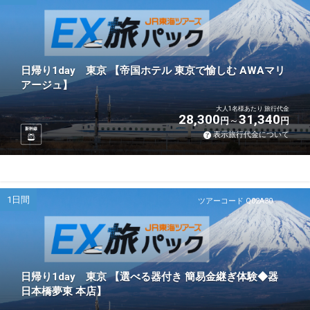
日帰り1day 東京 【帝国ホテル 東京で愉しむ AWAマリ
アージュ】
大人1名様あたり 旅行代金
28,300
31,340
円
円
新幹線
表示旅行代金について
1日間
ツアーコード Q02A30
日帰り1day 東京 【選べる器付き 簡易金継ぎ体験◆器
日本橋夢東 本店】