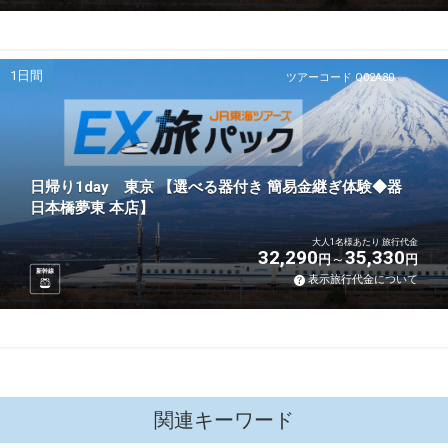
1日間
ツアーコード Q02A30
日帰り1day 東京 【選べる器付き 簡易金継ぎ体験◆器
日本橋夢東 本店】
大人1名様あたり 旅行代金
32,290
35,330
円
円
新幹線
表示旅行代金について
関連キーワード