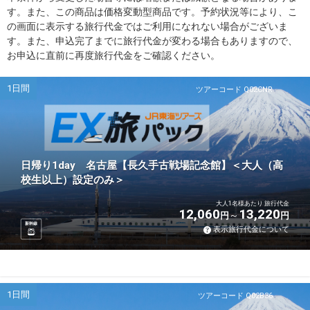
す。また、この商品は価格変動型商品です。予約状況等により、こ
の画面に表示する旅行代金ではご利用になれない場合がございま
す。また、申込完了までに旅行代金が変わる場合もありますので、
お申込に直前に再度旅行代金をご確認ください。
1日間
ツアーコード Q02CNR
日帰り1day 名古屋【長久手古戦場記念館】＜大人（高
校生以上）設定のみ＞
大人1名様あたり 旅行代金
12,060
13,220
円
円
新幹線
表示旅行代金について
1日間
ツアーコード Q02B36