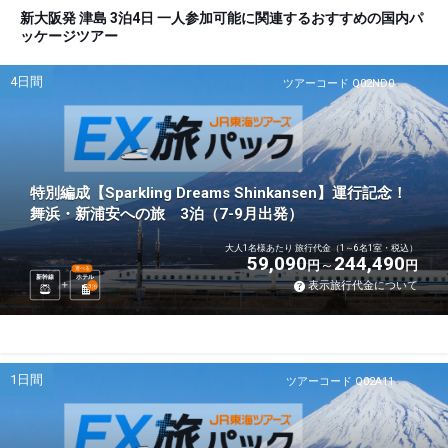
新大阪発 津島 3泊4日 一人参加可能に関連するおすすめの国内パ
ッケージツアー
4日間
ツアーコード Q02ND0
特別編成【Sparkling Dreams Shinkansen】運行記念！
舞浜・新浦安への旅 3泊（7-9月出発）
大人1名様あたり 旅行代金（1～6名1室・税込）
59,090
244,490
円
円
選べる
新幹線
ホテル
表示旅行代金について
3
泊
1日間
ツアーコード Q02A11