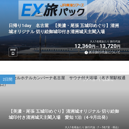
日帰り1day 名古屋 【美濃・尾張 五城印めぐり】清洲
城オリジナル 切り絵御城印付き清洲城天主閣入場
大人1名様あたり 旅行代金
12,360
13,720
円
円
新幹線
表示旅行代金について
2日間
ツアーコード Q02B1L
【美濃・尾張 五城印めぐり】清洲城オリジナル 切り絵御
城印付き清洲城天主閣入場 愛知 1泊（4-9月出発）
大人1名様あたり 旅行代金（1～5名1室・税込）