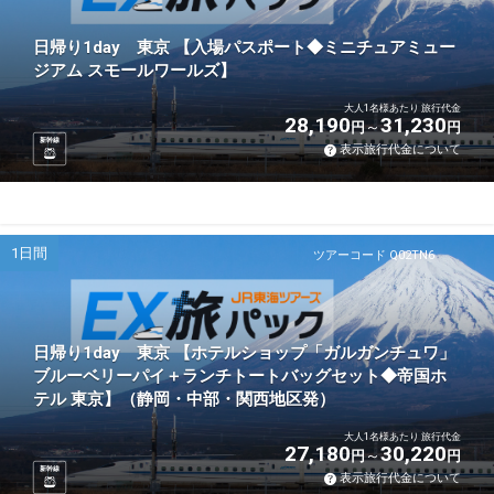
日帰り1day 東京 【入場パスポート◆ミニチュアミュー
ジアム スモールワールズ】
大人1名様あたり 旅行代金
28,190
31,230
円
円
新幹線
表示旅行代金について
1日間
ツアーコード Q02TN6
日帰り1day 東京 【ホテルショップ「ガルガンチュワ」
ブルーベリーパイ＋ランチトートバッグセット◆帝国ホ
テル 東京】（静岡・中部・関西地区発）
大人1名様あたり 旅行代金
27,180
30,220
円
円
新幹線
表示旅行代金について