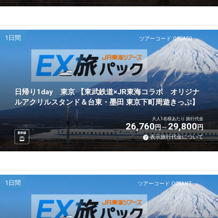
1日間
ツアーコード Q02A50
日帰り1day 東京 【東武鉄道×JR東海コラボ オリジナ
ルアクリルスタンド＆台東・墨田 東京下町周遊きっぷ】
大人1名様あたり 旅行代金
26,760
29,800
円
円
新幹線
表示旅行代金について
1日間
ツアーコード Q02ANT