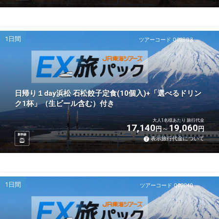
1日間
ツアーコード Q02BG3
日帰り１day浜松 石松餃子定食(10個入)+「選べるドリン
ク1杯」（生ビール含む）付き
大人1名様あたり 旅行代金
17,140
19,060
円
円
新幹線
表示旅行代金について
1日間
ツアーコード Q02C40