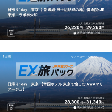
日帰り1day 東京【-新選組-浪士組結成の地】傳通院×JR
東海コラボ御朱印
大人1名様あたり 旅行代金
26,220
29,260
円
円
新幹線
表示旅行代金について
1日間
ツアーコード Q02A2U
日帰り1day 東京 【帝国ホテル 東京で愉しむ AWAマリ
アージュ】
大人1名様あたり 旅行代金
28,300
31,340
円
円
新幹線
表示旅行代金について