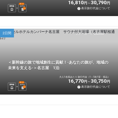
16,810
30,790
円
円
選べる
新幹線
ホテル
表示旅行代金について
1
泊
2日間
ツアーコード Q02C60
＜新幹線の旅で地域創生に貢献！-あなたの旅が、地域の
未来を支える-＞名古屋 1泊
大人1名様あたり 旅行代金（1～5名1室・税込）
16,770
30,750
円
円
選べる
新幹線
ホテル
表示旅行代金について
1
泊