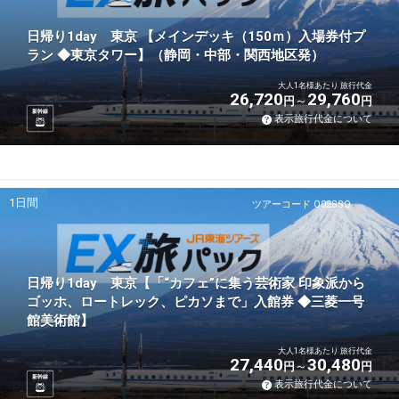
日帰り1day 東京 【メインデッキ（150ｍ）入場券付プ
ラン ◆東京タワー】（静岡・中部・関西地区発）
大人1名様あたり 旅行代金
26,720
29,760
円
円
新幹線
表示旅行代金について
1日間
ツアーコード Q02SSQ
日帰り1day 東京【「“カフェ”に集う芸術家 印象派から
ゴッホ、ロートレック、ピカソまで」入館券 ◆三菱一号
館美術館】
大人1名様あたり 旅行代金
27,440
30,480
円
円
新幹線
表示旅行代金について