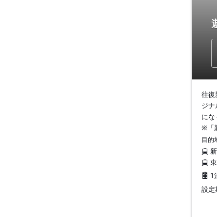
往復
ジナ
にな
※「
目的
1
設定期