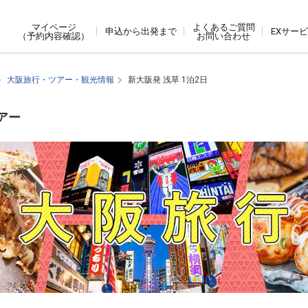
よくあるご質問
マイページ
申込から出発まで
EXサー
お問い合わせ
（予約内容確認）
大阪旅行・ツアー・観光情報
新大阪発 浅草 1泊2日
アー