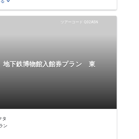
見る
ツアーコード Q02A5N
き】地下鉄博物館入館券プラン 東
クタ
ラン