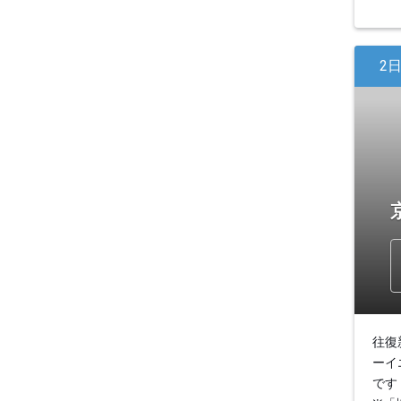
2
往復
ーイ
です