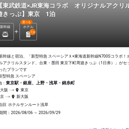
【東武鉄道×JR東海コラボ オリジナルアクリ
遊きっぷ】東京 1泊
選べる
新幹線
ホテル
1
泊
新幹線と宿泊、「新型特急 スペーシアＸ×東海道新幹線N700Sコラボ！
ルアクリルスタンド、台東・墨田 東京下町周遊きっぷ（1日券）」がセ
ったプランです
新型特急 スペーシア
東京駅・銀座、上野・浅草・錦糸町
地：
新大阪
東京
東京
新大阪
泊目: ホテルサンルート浅草
間：2026/08/06 ～ 2026/09/29