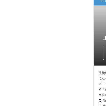
往復
にな
※「
※『
目的