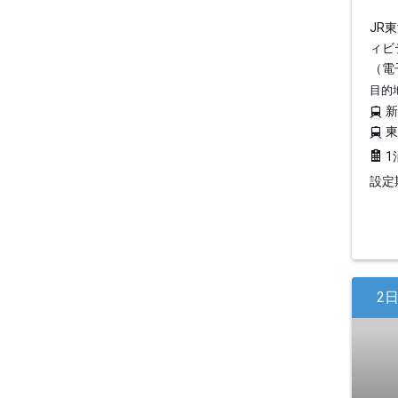
JR
ィビ
（電
目的
1
設定期
2