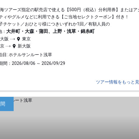
東海ツアーズ指定の駅売店で使える【500円（税込）分利用券】またはア
ティやグルメなどに利用できる【ご当地セレクトクーポン】付き！
子チケット／おひとり様につきいずれか1回／有額人員の
大井町・大森・蒲田、上野・浅草・錦糸町
地：
新大阪
東京
東京
新大阪
泊目: ホテルサンルート浅草
間：2026/08/06 ～ 2026/09/29
ツアー情報をもっと
日間