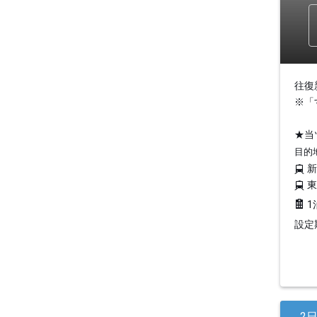
往復
※「
★当
目的
1
設定期
2