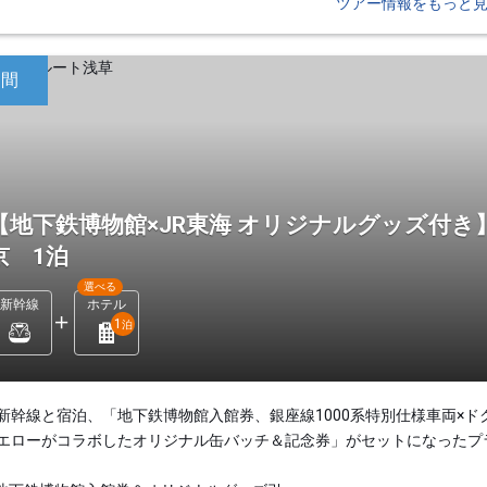
ツアー情報をもっと
日間
【地下鉄博物館×JR東海 オリジナルグッズ付
京 1泊
選べる
新幹線
ホテル
1
泊
新幹線と宿泊、「地下鉄博物館入館券、銀座線1000系特別仕様車両×ド
エローがコラボしたオリジナル缶バッチ＆記念券」がセットになったプ