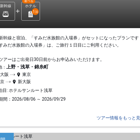
選べる
新幹線
ホテル
1
泊
新幹線と宿泊、「すみだ水族館の入場券」がセットになったプランです
すみだ水族館の入場券」は、ご旅行１日目にご利用ください。
ツアーはご出発日30日前からお申込みいただけます。
上野・浅草・錦糸町
地：
新大阪
東京
東京
新大阪
泊目: ホテルサンルート浅草
間：2026/08/06 ～ 2026/09/29
ツアー情報をもっと
日間