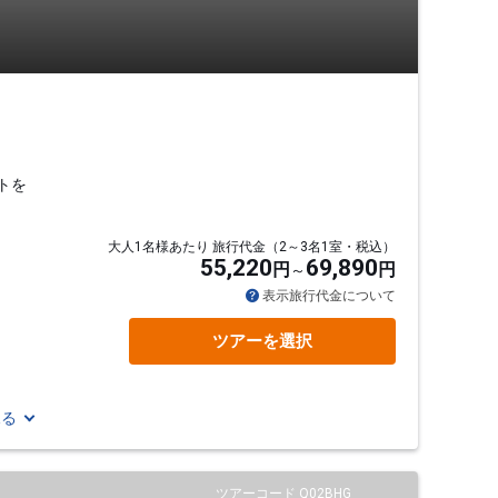
トを
大人1名様あたり 旅行代金（2～3名1室・税込）
55,220
69,890
円
円
表示旅行代金について
ツアーを選択
見る
ツアーコード Q02BHG