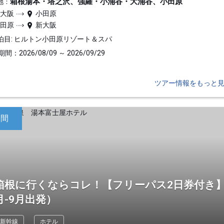
箱根湯本・塔之沢、強羅・小涌谷・大涌谷、小田原
地：
新大阪
小田原
小田原
新大阪
泊目: ヒルトン小田原リゾート＆スパ
間：2026/08/09 ～ 2026/09/29
ツアー情報をもっと
日間
箱根に行くならコレ！【フリーパス2日券付き】
月-9月出発）
新幹線
ホテル