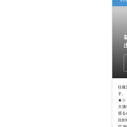
往復
す。
★☆
大涌
巡る
目的