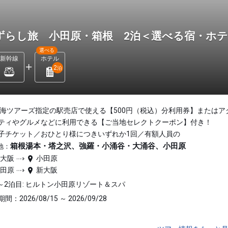
ずらし旅 小田原・箱根 2泊＜選べる宿・ホ
選べる
新幹線
ホテル
2
泊
東海ツアーズ指定の駅売店で使える【500円（税込）分利用券】またはア
ティやグルメなどに利用できる【ご当地セレクトクーポン】付き！
子チケット／おひとり様につきいずれか1回／有額人員の
箱根湯本・塔之沢、強羅・小涌谷・大涌谷、小田原
地：
新大阪
小田原
小田原
新大阪
～2泊目: ヒルトン小田原リゾート＆スパ
間：2026/08/15 ～ 2026/09/28