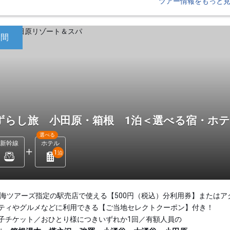
ツアー情報をもっと
日間
ずらし旅 小田原・箱根 1泊＜選べる宿・ホ
選べる
新幹線
ホテル
1
泊
東海ツアーズ指定の駅売店で使える【500円（税込）分利用券】またはア
ティやグルメなどに利用できる【ご当地セレクトクーポン】付き！
子チケット／おひとり様につきいずれか1回／有額人員の