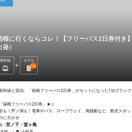
箱根に行くならコレ！【フリーパス2日券付き】
出発）
新幹線
ホテル
1
泊
新幹線と宿泊、「箱根フリーパス2日券」がセットになった1泊プランで
「箱根フリーパス2日券」★☆
谷も！芦ノ湖も！電車やバス、ロープウェイ、海賊船など、観光スポッ
のに欠かせ
宮ノ下・堂ヶ島
地：
新大阪
小田原