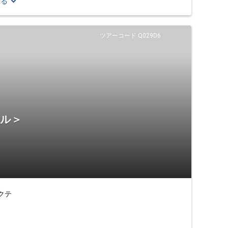
見る
ツアーコード Q029D6
テル＞
クテ