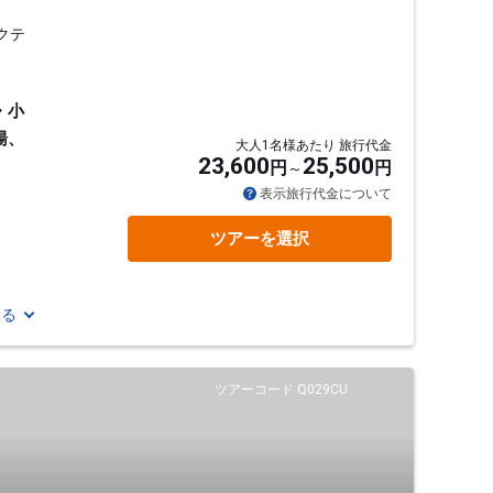
クテ
・小
湯、
大人1名様あたり 旅行代金
23,600
25,500
円
円
表示旅行代金について
ツアーを選択
見る
ツアーコード Q029CU