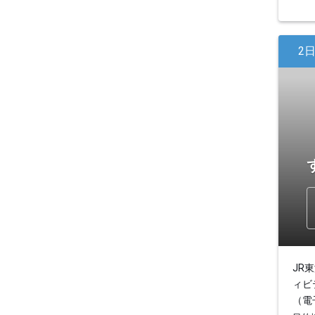
2
JR
ィビ
（電