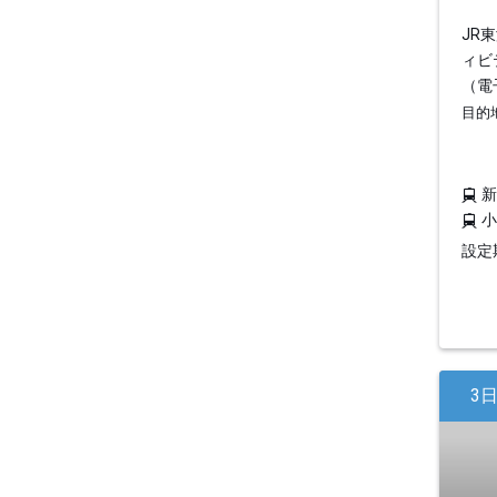
JR
ィビ
（電
目的
設定期
3