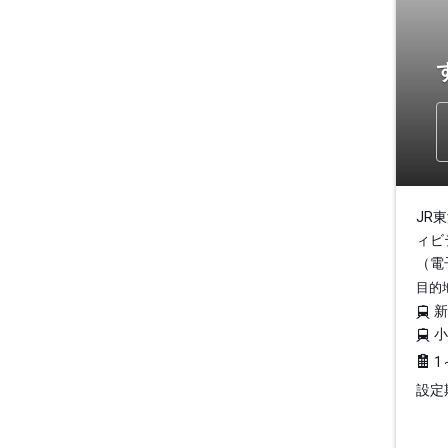
JR
ィビ
（電
目的
1
設定期