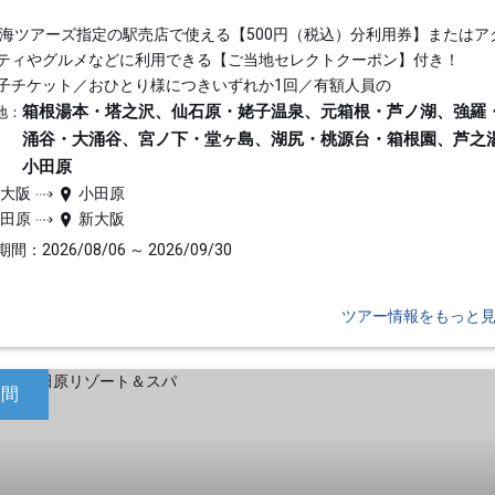
東海ツアーズ指定の駅売店で使える【500円（税込）分利用券】またはア
ティやグルメなどに利用できる【ご当地セレクトクーポン】付き！
子チケット／おひとり様につきいずれか1回／有額人員の
箱根湯本・塔之沢、仙石原・姥子温泉、元箱根・芦ノ湖、強羅
地：
涌谷・大涌谷、宮ノ下・堂ヶ島、湖尻・桃源台・箱根園、芦之
小田原
新大阪
小田原
小田原
新大阪
間：2026/08/06 ～ 2026/09/30
ツアー情報をもっと
日間