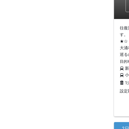
往復
す。
★☆
大涌
巡る
目的
1
設定期
2