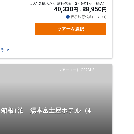
大人1名様あたり 旅行代金（2～6名1室・税込）
40,330
88,950
円
円
表示旅行代金について
ツアーを選択
見る
ツアーコード Q02BH8
箱根1泊 湯本富士屋ホテル（4