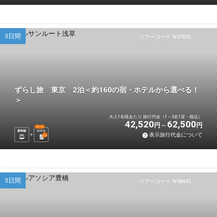
3日間
ツアーコード N97835
ずらし旅 東京 2泊＜約160の宿・ホテルから選べる！
＞
大人1名様あたり 旅行代金（1～3名1室・税込）
42,520
62,500
円
円
選べる
新幹線
ホテル
表示旅行代金について
2
泊
3日間
ツアーコード N98445