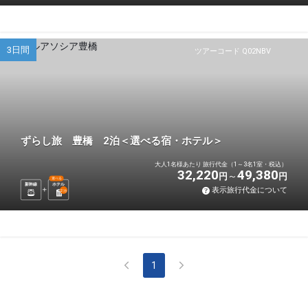
3日間
ツアーコード Q02NBV
ずらし旅 豊橋 2泊＜選べる宿・ホテル＞
大人1名様あたり 旅行代金（1～3名1室・税込）
32,220
49,380
円
円
選べる
新幹線
ホテル
表示旅行代金について
2
泊
1