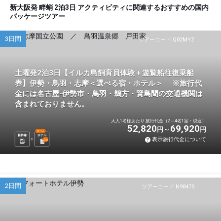
新大阪発 畔蛸 2泊3日 アクティビティに関連するおすすめの国内
パッケージツアー
3日間
ツアーコード Q02MYZ
土曜発2泊3日【イルカ島飼育員体験＋遊覧船往復乗船
券】伊勢・鳥羽・志摩＜選べる宿・ホテル＞ ※旅行代
金には名古屋-伊勢市・鳥羽・鵜方・賢島間の交通機関は
含まれておりません。
大人1名様あたり 旅行代金（2～4名1室・税込）
52,820
69,920
円
円
選べる
新幹線
ホテル
表示旅行代金について
2
泊
2日間
ツアーコード N98479