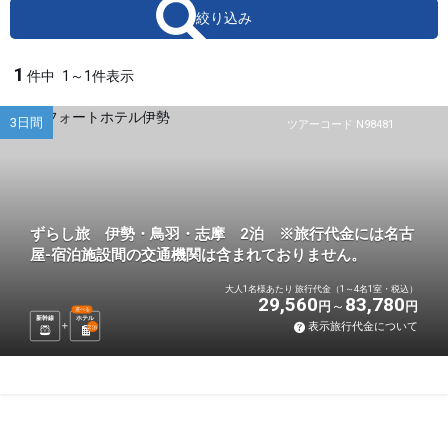
絞り込み
1
件中
1～1件表示
3日間
ツアーコード N98481
ずらし旅 伊勢・鳥羽・志摩 2泊 ※旅行代金には名古
屋-宿泊施設間の交通機関は含まれておりません。
大人1名様あたり 旅行代金（1～4名1室・税込）
29,560
83,780
円
円
選べる
新幹線
ホテル
表示旅行代金について
2
泊