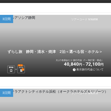
3日間
ツアーコード N96898
ずらし旅 静岡・清水・焼津 2泊＜選べる宿・ホテル＞
大人1名様あたり 旅行代金（1～3名1室・税込）
40,840
72,100
円
円
選べる
新幹線
ホテル
表示旅行代金について
2
泊
3日間
ツアーコード N96910