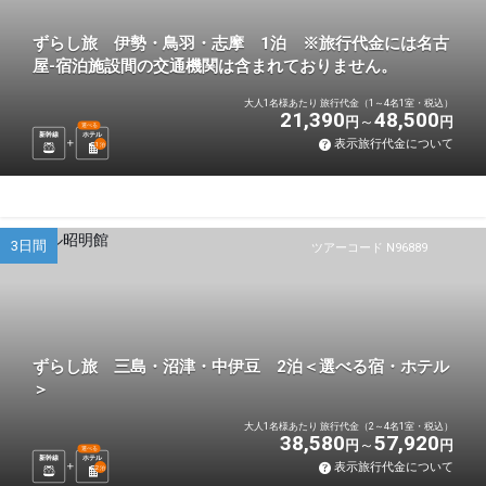
ずらし旅 伊勢・鳥羽・志摩 1泊 ※旅行代金には名古
屋-宿泊施設間の交通機関は含まれておりません。
大人1名様あたり 旅行代金（1～4名1室・税込）
21,390
48,500
円
円
選べる
新幹線
ホテル
表示旅行代金について
1
泊
3日間
ツアーコード N96889
ずらし旅 三島・沼津・中伊豆 2泊＜選べる宿・ホテル
＞
大人1名様あたり 旅行代金（2～4名1室・税込）
38,580
57,920
円
円
選べる
新幹線
ホテル
表示旅行代金について
2
泊