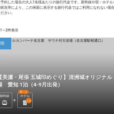
で予約した場合の大人1名様あたりの旅行代金です。新幹線や宿・ホテル
約状況等により、この画面に表示する旅行代金ではご利用になれない場
ください。
1～2件表示
日間
【美濃・尾張 五城印めぐり】清洲城オリジナル
場 愛知 1泊（4-9月出発）
選べる
新幹線
ホテル
1
泊