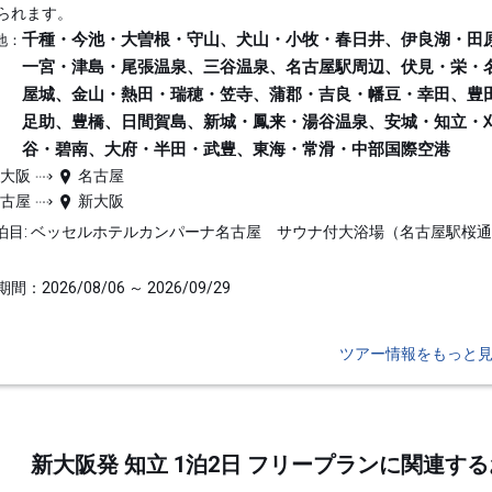
られます。
千種・今池・大曽根・守山、犬山・小牧・春日井、伊良湖・田
地：
一宮・津島・尾張温泉、三谷温泉、名古屋駅周辺、伏見・栄・
屋城、金山・熱田・瑞穂・笠寺、蒲郡・吉良・幡豆・幸田、豊
足助、豊橋、日間賀島、新城・鳳来・湯谷温泉、安城・知立・
谷・碧南、大府・半田・武豊、東海・常滑・中部国際空港
新大阪
名古屋
名古屋
新大阪
泊目: ベッセルホテルカンパーナ名古屋 サウナ付大浴場（名古屋駅桜
間：2026/08/06 ～ 2026/09/29
ツアー情報をもっと
新大阪発 知立 1泊2日 フリープランに関連