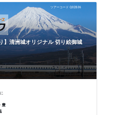
ツアーコード Q02B36
ぐり】清洲城オリジナル 切り絵御城
に
・豊
温