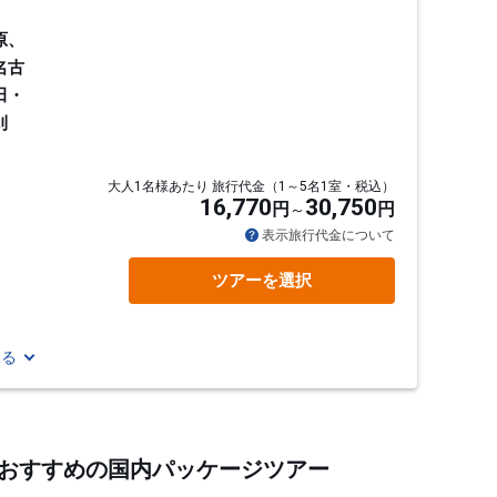
原、
名古
田・
刈
大人1名様あたり 旅行代金（1～5名1室・税込）
16,770
30,750
円
円
通
表示旅行代金について
ツアーを選択
見る
するおすすめの国内パッケージツアー