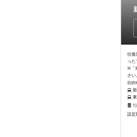
往復
った
※「
さい
目的
1
設定期