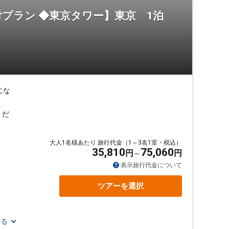
プラン ◆東京タワー】東京 1泊
にな
くだ
大人1名様あたり 旅行代金（1～3名1室・税込）
35,810
75,060
円
円
表示旅行代金について
ツアーを選択
見る