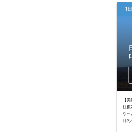
1
【美
往復
なっ
目的