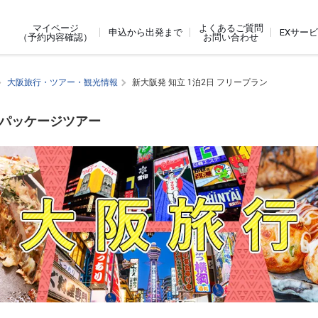
よくあるご質問
マイページ
申込から出発まで
EXサー
お問い合わせ
（予約内容確認）
大阪旅行・ツアー・観光情報
新大阪発 知立 1泊2日 フリープラン
内パッケージツアー