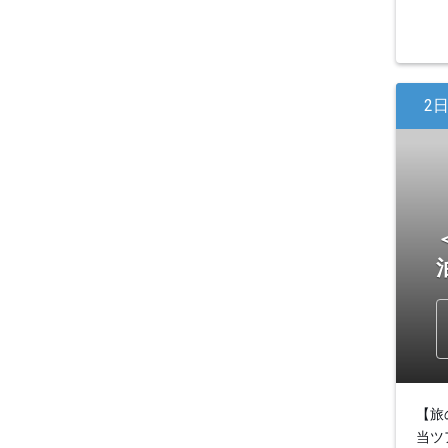
2
【旅
当ツ