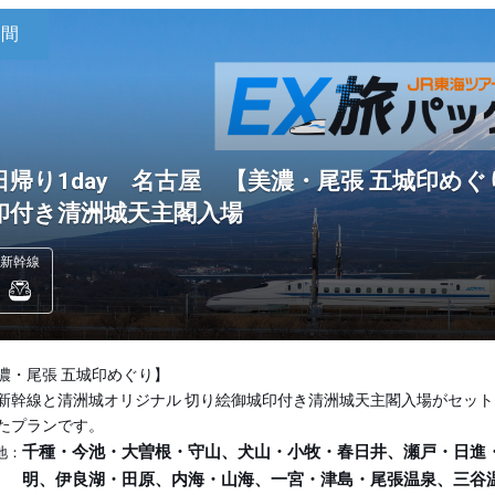
日間
日帰り1day 名古屋 【美濃・尾張 五城印め
印付き清洲城天主閣入場
新幹線
濃・尾張 五城印めぐり】
新幹線と清洲城オリジナル 切り絵御城印付き清洲城天主閣入場がセット
たプランです。
千種・今池・大曽根・守山、犬山・小牧・春日井、瀬戸・日進
地：
明、伊良湖・田原、内海・山海、一宮・津島・尾張温泉、三谷