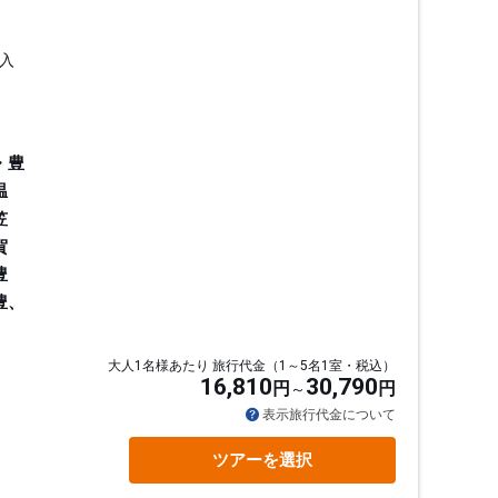
入
・豊
温
笠
賀
豊
豊、
大人1名様あたり 旅行代金（1～5名1室・税込）
16,810
30,790
円
円
通
表示旅行代金について
ツアーを選択