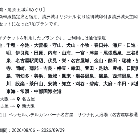
濃・尾張 五城印めぐり】
新幹線指定席と宿泊、清洲城オリジナル 切り絵御城印付き清洲城天主閣
セットになった1泊プランです。
子チケットを利用したプランです。ご利用には通信環境
千種・今池・大曽根・守山、犬山・小牧・春日井、瀬戸・日進
地：
明、伊良湖・田原、内海・山海、一宮・津島・尾張温泉、三谷
泉、名古屋駅周辺、伏見・栄・名古屋城、金山・熱田・瑞穂・
寺、岡崎、蒲郡・吉良・幡豆・幸田、豊田・足助、豊橋、日間
島、南知多・美浜、新城・鳳来・湯谷温泉、篠島、西浦温泉、
川、設楽・茶臼山、安城・知立・刈谷・碧南、大府・半田・武
東海・常滑・中部国際空港
新大阪
名古屋
名古屋
新大阪
泊目: ベッセルホテルカンパーナ名古屋 サウナ付大浴場（名古屋駅桜
間：2026/08/06 ～ 2026/09/29