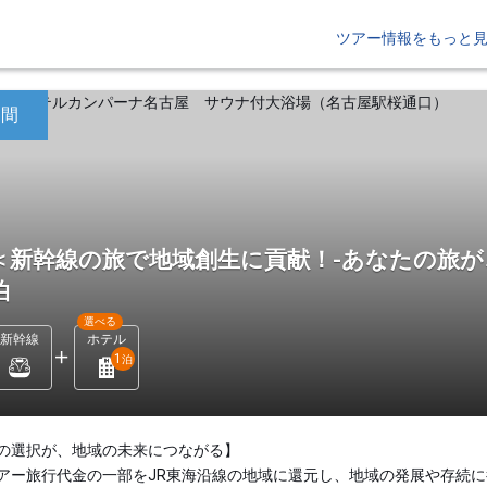
ツアー情報をもっと
日間
＜新幹線の旅で地域創生に貢献！-あなたの旅が
泊
選べる
新幹線
ホテル
1
泊
の選択が、地域の未来につながる】
アー旅行代金の一部をJR東海沿線の地域に還元し、地域の発展や存続に