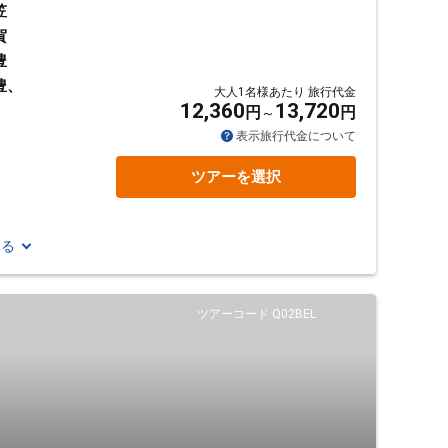
笠
賀
豊
豊、
大人1名様あたり 旅行代金
12,360
13,720
円
円
表示旅行代金について
ツアーを選択
見る
ツアーコード Q02BEL