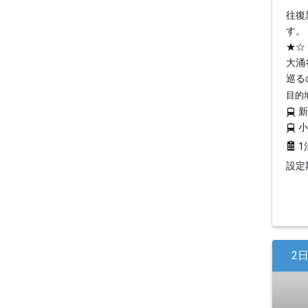
往復
す。
★☆
大涌
巡る
目的
1
設定期
2