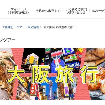
よくあるご質問
マイページ
申込から出発まで
EXサー
お問い合わせ
（予約内容確認）
大阪旅行・ツアー・観光情報
新大阪発 箱根湯本 2泊3日
ージツアー