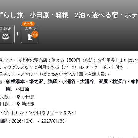
ずらし旅 小田原・箱根 2泊＜選べる宿・ホ
選べる
新幹線
ホテル
2
泊
東海ツアーズ指定の駅売店で使える【500円（税込）分利用券】またはア
ティやグルメなどに利用できる【ご当地セレクトクーポン】付き！
子チケット／おひとり様につきいずれか1回／有額人員の
箱根湯本・塔之沢、強羅・小涌谷・大涌谷、湖尻・桃源台・箱
地：
園、小田原
新大阪
小田原
小田原
新大阪
～2泊目: ヒルトン小田原リゾート＆スパ
間：2026/10/01 ～ 2027/01/30