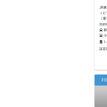
JR
ィビ
（電
目的
1
設定期
3