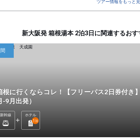
ツアー情報をもっと
新大阪発 箱根湯本 2泊3日に関連するお
日間
箱根に行くならコレ！【フリーパス2日券付き】
月-9月出発）
新幹線
ホテル
1
泊