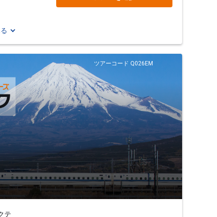
見る
ツアーコード Q026EM
クテ