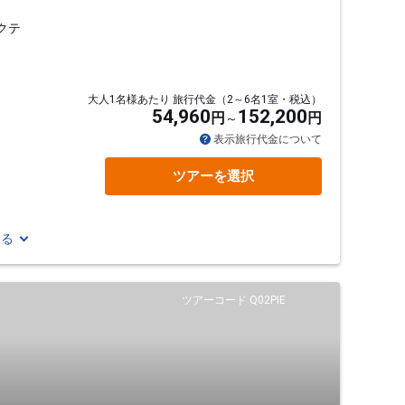
クテ
大人1名様あたり 旅行代金（2～6名1室・税込）
54,960
152,200
円
円
表示旅行代金について
ツアーを選択
見る
ツアーコード Q02PIE