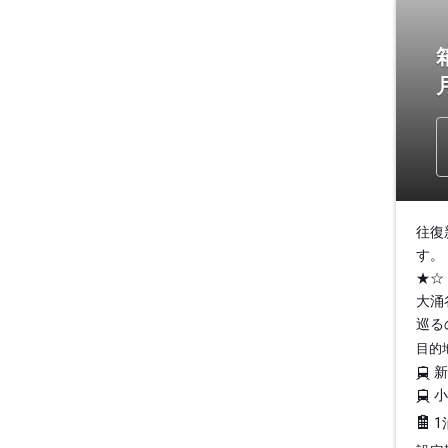
往復
す。
★☆
大涌
巡る
目的
1