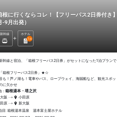
箱根に行くならコレ！【フリーパス2日券付き】
月-9月出発）
新幹線
ホテル
1
泊
新幹線と宿泊、「箱根フリーパス2日券」がセットになった1泊プランで
「箱根フリーパス2日券」★☆
谷も！芦ノ湖も！電車やバス、ロープウェイ、海賊船など、観光スポッ
のに欠かせ
箱根湯本・塔之沢
地：
新大阪
小田原
小田原
新大阪
泊目: 箱根湯本温泉 湯本富士屋ホテル