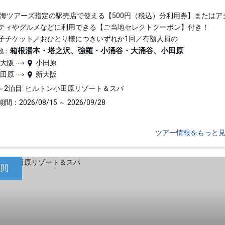
東海ツアーズ指定の駅売店で使える【500円（税込）分利用券】またはア
ティやグルメなどに利用できる【ご当地セレクトクーポン】付き！
子チケット／おひとり様につきいずれか1回／有額人員の
箱根湯本・塔之沢、強羅・小涌谷・大涌谷、小田原
地：
新大阪
小田原
小田原
新大阪
～2泊目: ヒルトン小田原リゾート＆スパ
間：2026/08/15 ～ 2026/09/28
ツアー情報をもっと
日間