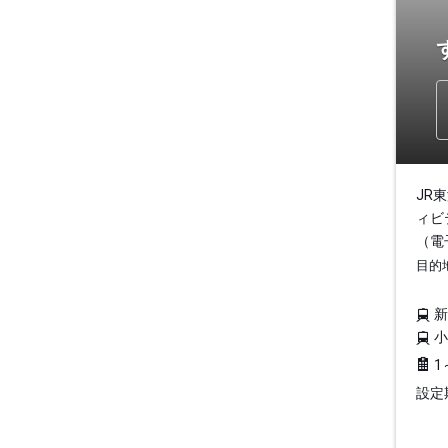
JR
ィビ
（電
目的
1
設定期