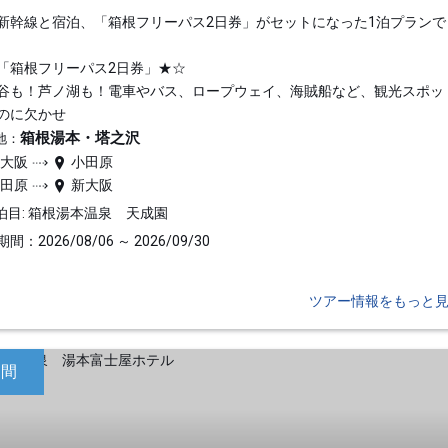
新幹線と宿泊、「箱根フリーパス2日券」がセットになった1泊プランで
「箱根フリーパス2日券」★☆
谷も！芦ノ湖も！電車やバス、ロープウェイ、海賊船など、観光スポッ
のに欠かせ
箱根湯本・塔之沢
地：
新大阪
小田原
小田原
新大阪
泊目: 箱根湯本温泉 天成園
間：2026/08/06 ～ 2026/09/30
ツアー情報をもっと
日間