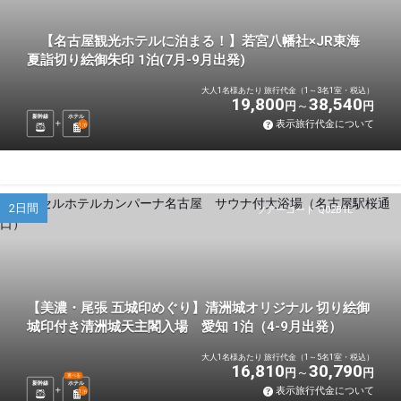
【名古屋観光ホテルに泊まる！】若宮八幡社×JR東海
夏詣切り絵御朱印 1泊(7月-9月出発)
大人1名様あたり 旅行代金（1～3名1室・税込）
19,800
38,540
円
円
新幹線
ホテル
表示旅行代金について
1
泊
2日間
ツアーコード Q02B1L
【美濃・尾張 五城印めぐり】清洲城オリジナル 切り絵御
城印付き清洲城天主閣入場 愛知 1泊（4-9月出発）
大人1名様あたり 旅行代金（1～5名1室・税込）
16,810
30,790
円
円
選べる
新幹線
ホテル
表示旅行代金について
1
泊