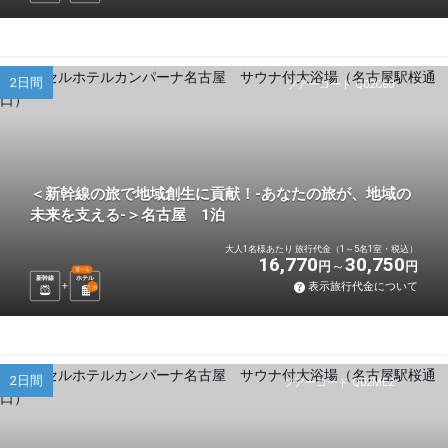
2日間
ツアーコード Q02C60
＜新幹線の旅で地域創生に貢献！-あなたの旅が、地域の
未来を支える-＞名古屋 1泊
大人1名様あたり 旅行代金（1～5名1室・税込）
16,770
30,750
円
円
選べる
新幹線
ホテル
表示旅行代金について
1
泊
2日間
ツアーコード Q02ME2