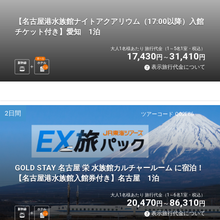
【名古屋港水族館ナイトアクアリウム（17:00以降）入館
チケット付き】愛知 1泊
大人1名様あたり 旅行代金（1～5名1室・税込）
17,430
31,410
円
円
選べる
新幹線
ホテル
表示旅行代金について
1
泊
2日間
ツアーコード Q02E86
GOLD STAY 名古屋 栄 水族館カルチャールーム に宿泊！
【名古屋港水族館入館券付き】名古屋 1泊
大人1名様あたり 旅行代金（1～6名1室・税込）
20,470
86,310
円
円
新幹線
ホテル
表示旅行代金について
1
泊