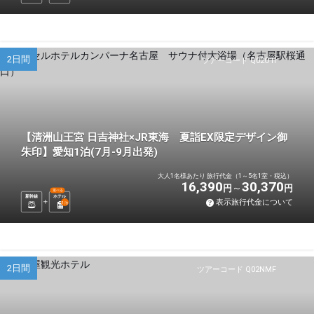
2日間
ツアーコード Q02O1I
【清洲山王宮 日吉神社×JR東海 夏詣EX限定デザイン御
朱印】愛知1泊(7月-9月出発)
大人1名様あたり 旅行代金（1～5名1室・税込）
16,390
30,370
円
円
選べる
新幹線
ホテル
表示旅行代金について
1
泊
2日間
ツアーコード Q02NMF