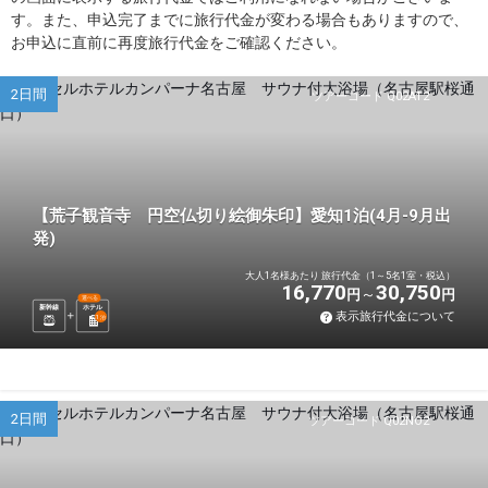
す。また、申込完了までに旅行代金が変わる場合もありますので、
お申込に直前に再度旅行代金をご確認ください。
2日間
ツアーコード Q02AT2
【荒子観音寺 円空仏切り絵御朱印】愛知1泊(4月-9月出
発)
大人1名様あたり 旅行代金（1～5名1室・税込）
16,770
30,750
円
円
選べる
新幹線
ホテル
表示旅行代金について
1
泊
2日間
ツアーコード Q02NO2