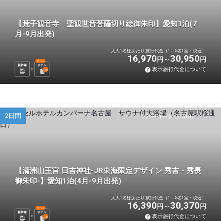
【荒子観音寺 聖観世音菩薩切り絵御朱印】愛知1泊(7
月-9月出発)
大人1名様あたり 旅行代金（1～5名1室・税込）
16,970
30,950
円
円
選べる
新幹線
ホテル
表示旅行代金について
1
泊
2日間
ツアーコード Q02AU2
【清洲山王宮 日吉神社-JR東海限定デザイン 秀吉・秀長
御朱印-】愛知1泊(4月-9月出発)
大人1名様あたり 旅行代金（1～5名1室・税込）
16,390
30,370
円
円
選べる
新幹線
ホテル
表示旅行代金について
1
泊