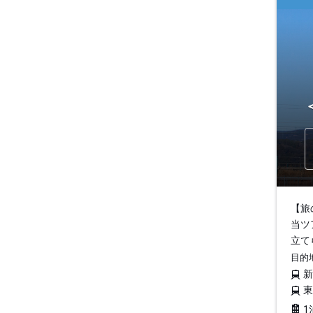
【旅
当ツ
立て
目的
1