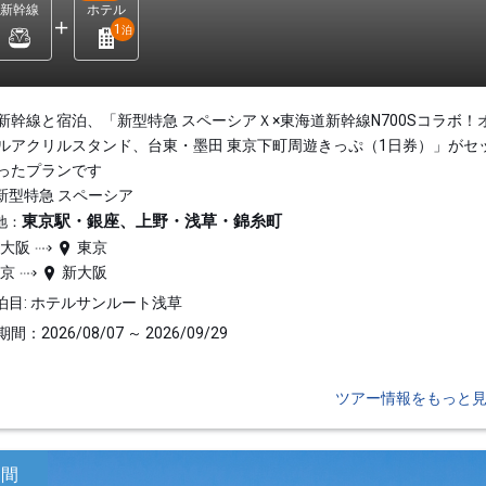
新幹線
ホテル
1
泊
新幹線と宿泊、「新型特急 スペーシアＸ×東海道新幹線N700Sコラボ！
ルアクリルスタンド、台東・墨田 東京下町周遊きっぷ（1日券）」がセ
ったプランです
新型特急 スペーシア
東京駅・銀座、上野・浅草・錦糸町
地：
新大阪
東京
東京
新大阪
泊目: ホテルサンルート浅草
間：2026/08/07 ～ 2026/09/29
ツアー情報をもっと
日間