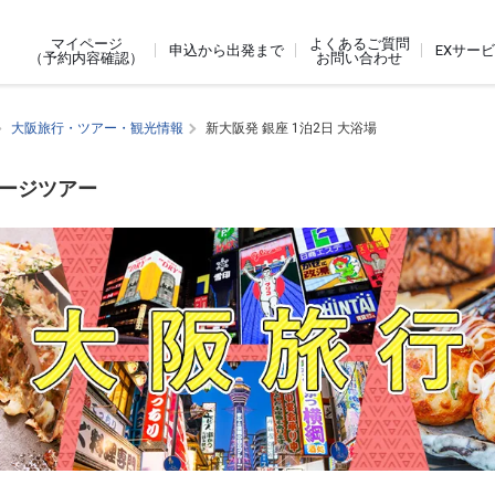
よくあるご質問
マイページ
申込から出発まで
EXサー
お問い合わせ
（予約内容確認）
大阪旅行・ツアー・観光情報
新大阪発 銀座 1泊2日 大浴場
ケージツアー