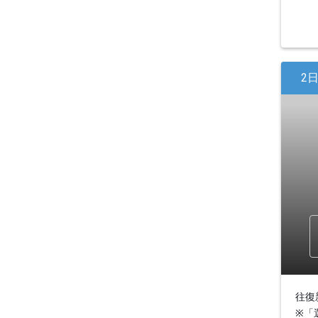
2
往復
※「