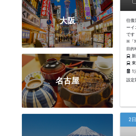
大阪
往復
ーイ
です
※「
目的
1
名古屋
設定期
2