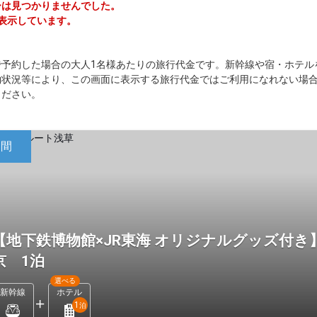
アーは見つかりませんでした。
を表示しています。
で予約した場合の大人1名様あたりの旅行代金です。新幹線や宿・ホテル
約状況等により、この画面に表示する旅行代金ではご利用になれない場
ください。
日間
【地下鉄博物館×JR東海 オリジナルグッズ付
京 1泊
選べる
新幹線
ホテル
1
泊