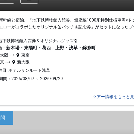
新幹線と宿泊、「地下鉄博物館入館券、銀座線1000系特別仕様車両×ド
エローがコラボしたオリジナル缶バッチ＆記念券」がセットになったプ
地下鉄博物館入館券＆オリジナルグッズ引
新木場・東陽町・葛西、上野・浅草・錦糸町
地：
新大阪
東京
東京
新大阪
泊目: ホテルサンルート浅草
間：2026/08/07 ～ 2026/09/29
ツアー情報をもっと
日間