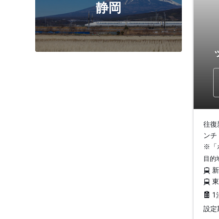
静岡
往復
ンチ
※「
目的
1
設定期