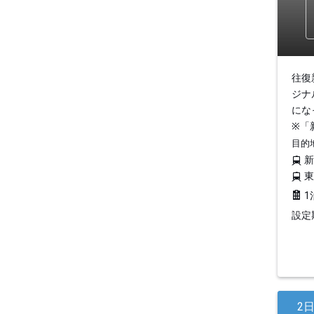
往復
ジナ
にな
※「
目的
1
設定期
2