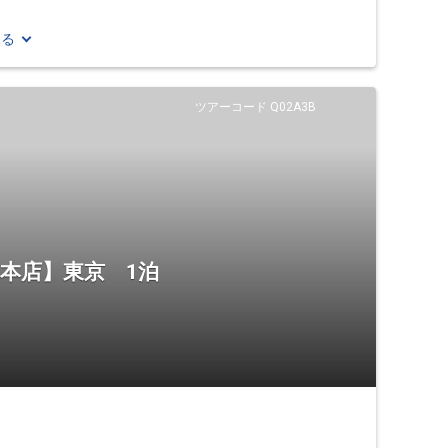
見る
ツアーコード Q02A3B
 本店】東京 1泊