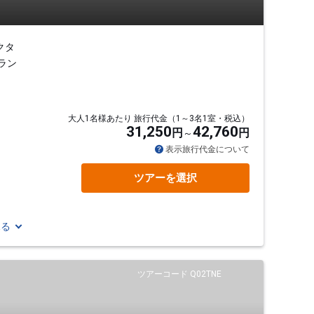
クタ
ラン
大人1名様あたり 旅行代金（1～3名1室・税込）
31,250
42,760
円
円
表示旅行代金について
ツアーを選択
見る
ツアーコード Q02TNE