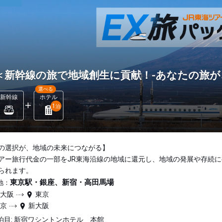
＜新幹線の旅で地域創生に貢献！-あなたの旅が
選べる
新幹線
ホテル
1
泊
の選択が、地域の未来につながる】
アー旅行代金の一部をJR東海沿線の地域に還元し、地域の発展や存続に
られます。
東京駅・銀座、新宿・高田馬場
地：
新大阪
東京
東京
新大阪
泊目: 新宿ワシントンホテル 本館