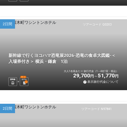
2日間
ツアーコード Q02ICI
新幹線で行くヨコハマ恐竜展2026-恐竜の食卓大図鑑-＜
入場券付き＞ 横浜・鎌倉 1泊
大人1名様あたり 旅行代金（1～4名1室・税込）
29,700
51,770
円
円
選べる
新幹線
ホテル
表示旅行代金について
1
泊
2日間
ツアーコード N97841