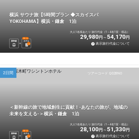
横浜 サウナ旅【5時間プラン ◆スカイスパ
YOKOHAMA】横浜・鎌倉 1泊
大人1名様あたり 旅行代金（1～4名1室・税込）
29,980
54,170
円
円
選べる
新幹線
ホテル
表示旅行代金について
1
泊
2日間
ツアーコード Q02BNO
＜新幹線の旅で地域創生に貢献！-あなたの旅が、地域の
未来を支える-＞横浜・鎌倉 1泊
大人1名様あたり 旅行代金（1～4名1室・税込）
28,100
51,330
円
円
選べる
新幹線
ホテル
表示旅行代金について
1
泊