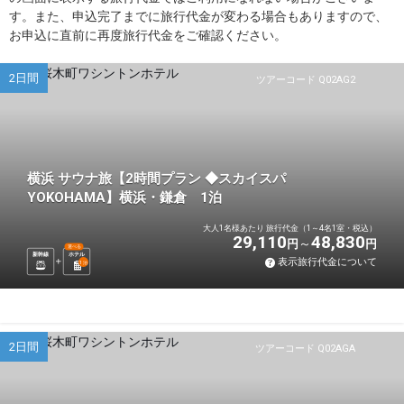
す。また、申込完了までに旅行代金が変わる場合もありますので、
お申込に直前に再度旅行代金をご確認ください。
2日間
ツアーコード Q02AG2
横浜 サウナ旅【2時間プラン ◆スカイスパ
YOKOHAMA】横浜・鎌倉 1泊
大人1名様あたり 旅行代金（1～4名1室・税込）
29,110
48,830
円
円
選べる
新幹線
ホテル
表示旅行代金について
1
泊
2日間
ツアーコード Q02AGA