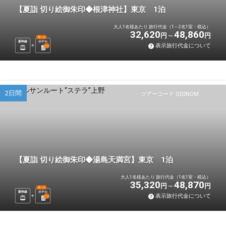
【夏詣 切り絵御朱印◆根津神社】東京 1泊
大人1名様あたり 旅行代金（1～2名1室・税込）
32,620
48,860
円
円
選べる
新幹線
ホテル
表示旅行代金について
1
泊
2日間
ツアーコード Q02NOM
【夏詣 切り絵御朱印◆湯島天満宮】東京 1泊
大人1名様あたり 旅行代金（1名1室・税込）
35,320
48,870
円
円
選べる
新幹線
ホテル
表示旅行代金について
1
泊