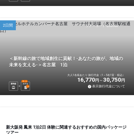
2日間
ツアーコード Q02C60
＜新幹線の旅で地域創生に貢献！-あなたの旅が、地域の
未来を支える-＞名古屋 1泊
大人1名様あたり 旅行代金（1～5名1室・税込）
16,770
30,750
円
円
選べる
新幹線
ホテル
表示旅行代金について
1
泊
新大阪発 鳳来 1泊2日 体験に関連するおすすめの国内パッケージ
ツアー