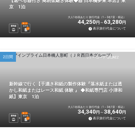
【選べる器付き 簡易金継ぎ体験◆器 日本橋夢東 本店】東
京 1泊
大人1名様あたり 旅行代金（1～3名1室・税込）
44,250
63,280
円
円
選べる
新幹線
ホテル
表示旅行代金について
1
泊
2日間
ツアーコード Q02AEZ
新幹線で行く【手漉き和紙の製作体験『落水紙または透
かし和紙またはレース和紙 体験 』 ◆和紙専門店 小津和
紙】東京 1泊
大人1名様あたり 旅行代金（1～3名1室・税込）
34,340
38,640
円
円
選べる
新幹線
ホテル
表示旅行代金について
1
泊