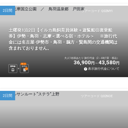
2日間
ツアーコード Q02MYI
土曜発1泊2日【イルカ島飼育員体験＋遊覧船往復乗船
券】伊勢・鳥羽・志摩＜選べる宿・ホテル＞ ※旅行代
金には名古屋-伊勢市・鳥羽・鵜方・賢島間の交通機関は
含まれておりません。
大人1名様あたり 旅行代金（2～4名1室・税込）
36,900
43,580
円
円
選べる
新幹線
ホテル
表示旅行代金について
1
泊
2日間
ツアーコード Q02NOE