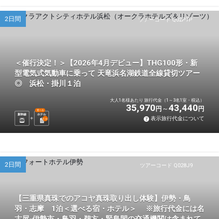
2日間
ツアーコード Q02P7P
＜催行決定！＞【2026年4月デビュー】THG100形・新
型電気式気動車に乗って 天竜浜名湖鉄道全線貸切ツアー
◎ 浜松・掛川１泊
大人1名様あたり 旅行代金（1～3名1室・税込）
35,970
43,440
円
円
選べる
新幹線
ホテル
表示旅行代金について
1
泊
2日間
ツアーコード Q028J9
【三重県真珠でのアコヤ真珠取り出し体験】伊勢・鳥
羽・志摩 1泊＜選べる宿・ホテル＞ ※旅行代金には名