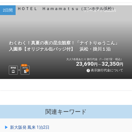
2日間
ツアーコード Q02LWS
わくわく！真夏の夜の昆虫観察！「ナイトりゅうこん」
入園券【オリジナル缶バッジ付】 浜松・掛川１泊
大人1名様あたり 旅行代金（1～2名1室・税込）
23,690
32,350
円
円
選べる
新幹線
ホテル
表示旅行代金について
1
泊
関連キーワード
新大阪発 鳳来 1泊2日