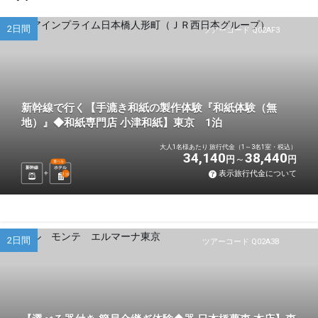
2日間
ツアーコード Q02AF3
新幹線で行く【手漉き和紙の製作体験『和紙体験（無
地）』◆和紙専門店 小津和紙】東京 1泊
大人1名様あたり 旅行代金（1～3名1室・税込）
34,140
38,440
円
円
選べる
新幹線
ホテル
表示旅行代金について
1
泊
2日間
ツアーコード Q02A3B