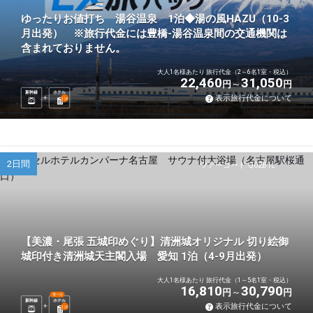
ゆったりお値打ち 湯谷温泉 1泊◆湯の風HAZU（10-3
月出発） ※旅行代金には豊橋-湯谷温泉間の交通機関は
含まれておりません。
大人1名様あたり 旅行代金（2～6名1室・税込）
22,460
31,050
円
円
新幹線
ホテル
表示旅行代金について
1
泊
2日間
ツアーコード Q02B1L
【美濃・尾張 五城印めぐり】清洲城オリジナル 切り絵御
城印付き清洲城天主閣入場 愛知 1泊（4-9月出発）
大人1名様あたり 旅行代金（1～5名1室・税込）
16,810
30,790
円
円
選べる
新幹線
ホテル
表示旅行代金について
1
泊