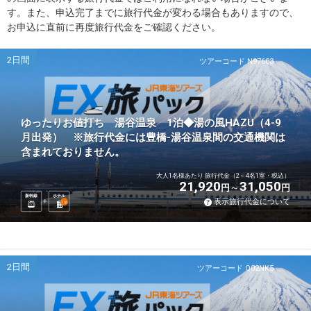
す。また、申込完了までに旅行代金が変わる場合もありますので、
お申込に直前に再度旅行代金をご確認ください。
2日間
ツアーコード N97603
ゆったりお値打ち 湯谷温泉 1泊◆湯の風HAZU（4-9
月出発） ※旅行代金には豊橋-湯谷温泉間の交通機関は
含まれておりません。
大人1名様あたり 旅行代金（2～4名1室・税込）
21,920
31,050
円
円
新幹線
ホテル
表示旅行代金について
1
泊
2日間
ツアーコード Q02NK5