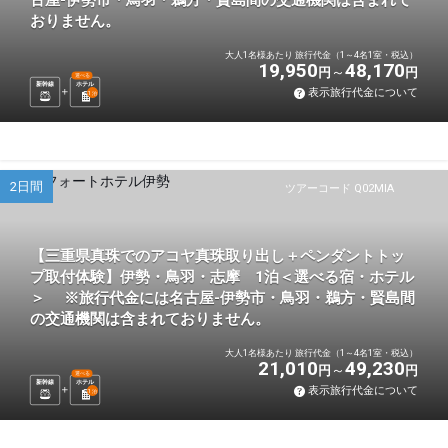
古屋-伊勢市・鳥羽・鵜方・賢島間の交通機関は含まれて
おりません。
大人1名様あたり 旅行代金（1～4名1室・税込）
19,950
48,170
円
円
選べる
新幹線
ホテル
表示旅行代金について
1
泊
2日間
ツアーコード Q02MIA
【三重県真珠でのアコヤ真珠取り出し＋ペンダントトッ
プ取付体験】伊勢・鳥羽・志摩 1泊＜選べる宿・ホテル
＞ ※旅行代金には名古屋-伊勢市・鳥羽・鵜方・賢島間
の交通機関は含まれておりません。
大人1名様あたり 旅行代金（1～4名1室・税込）
21,010
49,230
円
円
選べる
新幹線
ホテル
表示旅行代金について
1
泊