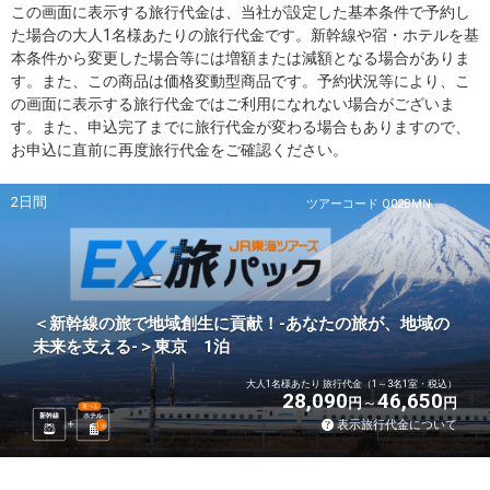
この画面に表示する旅行代金は、当社が設定した基本条件で予約し
た場合の大人1名様あたりの旅行代金です。新幹線や宿・ホテルを基
本条件から変更した場合等には増額または減額となる場合がありま
す。また、この商品は価格変動型商品です。予約状況等により、こ
の画面に表示する旅行代金ではご利用になれない場合がございま
す。また、申込完了までに旅行代金が変わる場合もありますので、
お申込に直前に再度旅行代金をご確認ください。
2日間
ツアーコード Q02BMN
＜新幹線の旅で地域創生に貢献！-あなたの旅が、地域の
未来を支える-＞東京 1泊
大人1名様あたり 旅行代金（1～3名1室・税込）
28,090
46,650
円
円
選べる
新幹線
ホテル
表示旅行代金について
1
泊