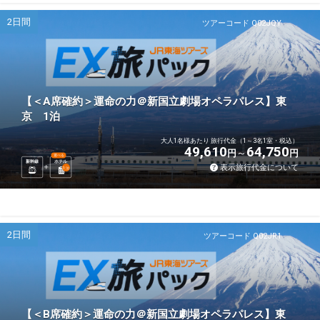
2日間
ツアーコード Q02JQY
【＜A席確約＞運命の力＠新国立劇場オペラパレス】東
京 1泊
大人1名様あたり 旅行代金（1～3名1室・税込）
49,610
64,750
円
円
選べる
新幹線
ホテル
表示旅行代金について
1
泊
2日間
ツアーコード Q02JR1
【＜B席確約＞運命の力＠新国立劇場オペラパレス】東