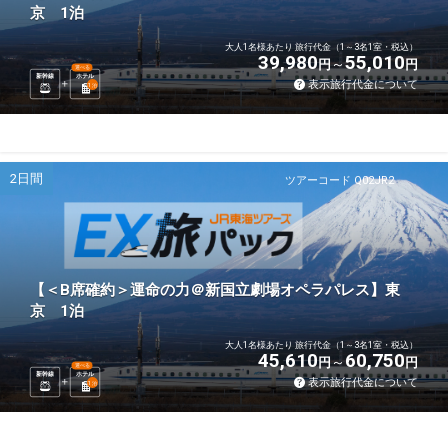
京 1泊
大人1名様あたり 旅行代金（1～3名1室・税込）
39,980
55,010
円
円
選べる
新幹線
ホテル
表示旅行代金について
1
泊
2日間
ツアーコード Q02JR2
【＜B席確約＞運命の力＠新国立劇場オペラパレス】東
京 1泊
大人1名様あたり 旅行代金（1～3名1室・税込）
45,610
60,750
円
円
選べる
新幹線
ホテル
表示旅行代金について
1
泊