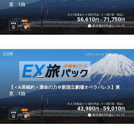
京 1泊
大人1名様あたり 旅行代金（1～3名1室・税込）
56,610
71,750
円
円
選べる
新幹線
ホテル
表示旅行代金について
1
泊
2日間
ツアーコード Q02JQX
【＜A席確約＞運命の力＠新国立劇場オペラパレス】東
京 1泊
大人1名様あたり 旅行代金（1～3名1室・税込）
43,980
59,010
円
円
選べる
新幹線
ホテル
表示旅行代金について
1
泊