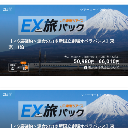
2日間
ツアーコード Q02JQM
【＜S席確約＞運命の力＠新国立劇場オペラパレス】東
京 1泊
大人1名様あたり 旅行代金（1～3名1室・税込）
50,980
66,010
円
円
選べる
新幹線
ホテル
表示旅行代金について
1
泊
2日間
ツアーコード Q02JQN
【＜S席確約＞運命の力＠新国立劇場オペラパレス】東