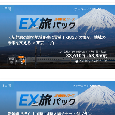
2日間
ツアーコード Q02BMO
＜新幹線の旅で地域創生に貢献！-あなたの旅が、地域の
未来を支える-＞東京 1泊
大人1名様あたり 旅行代金（1～3名1室・税込）
33,610
53,350
円
円
選べる
新幹線
ホテル
表示旅行代金について
1
泊
2日間
ツアーコード Q02GYG
新幹線で行く【10時-14時入場チケット付プラン