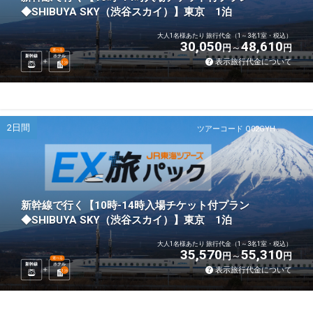
◆SHIBUYA SKY（渋谷スカイ）】東京 1泊
大人1名様あたり 旅行代金（1～3名1室・税込）
30,050
48,610
円
円
選べる
新幹線
ホテル
表示旅行代金について
1
泊
2日間
ツアーコード Q02GYH
新幹線で行く【10時-14時入場チケット付プラン
◆SHIBUYA SKY（渋谷スカイ）】東京 1泊
大人1名様あたり 旅行代金（1～3名1室・税込）
35,570
55,310
円
円
選べる
新幹線
ホテル
表示旅行代金について
1
泊