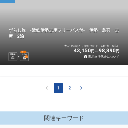
ずらし旅 -近鉄伊勢志摩フリーパス付- 伊勢・鳥羽・志
摩 2泊
大人1名様あたり 旅行代金（1～4名1室・税込）
43,150
98,390
円
円
選べる
新幹線
ホテル
表示旅行代金について
2
泊
1
2
関連キーワード