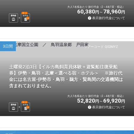
大人1名様あたり 旅行代金（2～4名1室・税込）
60,380
78,960
円
円
選べる
新幹線
ホテル
表示旅行代金について
2
泊
3日間
ツアーコード Q02MYZ
土曜発2泊3日【イルカ島飼育員体験＋遊覧船往復乗船
券】伊勢・鳥羽・志摩＜選べる宿・ホテル＞ ※旅行代
金には名古屋-伊勢市・鳥羽・鵜方・賢島間の交通機関は
含まれておりません。
大人1名様あたり 旅行代金（2～4名1室・税込）
52,820
69,920
円
円
選べる
新幹線
ホテル
表示旅行代金について
2
泊