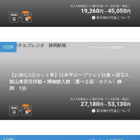
大人1名様あたり 旅行代金（1～2名1室・税込）
19,260
45,050
円
円
選べる
新幹線
ホテル
表示旅行代金について
1
泊
2日間
ツアーコード Q02AWU
【お得な3点セット券】日本平ロープウェイ往復＋国宝久
能山東照宮拝観＋博物館入館〈選べる宿・ホテル〉静
岡 1泊
大人1名様あたり 旅行代金（1～2名1室・税込）
27,180
53,130
円
円
選べる
新幹線
ホテル
表示旅行代金について
1
泊