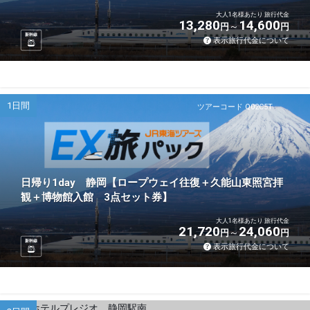
大人1名様あたり 旅行代金
13,280
14,600
円
円
新幹線
表示旅行代金について
1日間
ツアーコード Q02C5T
日帰り1day 静岡【ロープウェイ往復＋久能山東照宮拝
観＋博物館入館 3点セット券】
大人1名様あたり 旅行代金
21,720
24,060
円
円
新幹線
表示旅行代金について