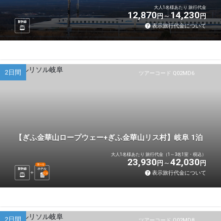
大人1名様あたり 旅行代金
12,870
14,230
円
円
新幹線
表示旅行代金について
2日間
ツアーコード Q02MD6
【ぎふ金華山ロープウェー+ぎふ金華山リス村】岐阜 1泊
大人1名様あたり 旅行代金（1～3名1室・税込）
23,930
42,030
円
円
選べる
新幹線
ホテル
表示旅行代金について
1
泊
2日間
ツアーコード Q02MD8