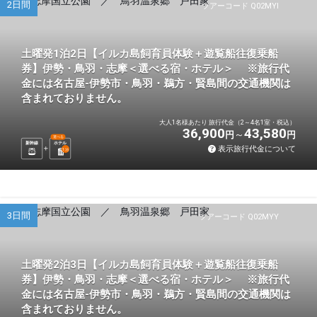
2日間
ツアーコード Q02MYI
土曜発1泊2日【イルカ島飼育員体験＋遊覧船往復乗船
券】伊勢・鳥羽・志摩＜選べる宿・ホテル＞ ※旅行代
金には名古屋-伊勢市・鳥羽・鵜方・賢島間の交通機関は
含まれておりません。
大人1名様あたり 旅行代金（2～4名1室・税込）
36,900
43,580
円
円
選べる
新幹線
ホテル
表示旅行代金について
1
泊
3日間
ツアーコード Q02MYY
土曜発2泊3日【イルカ島飼育員体験＋遊覧船往復乗船
券】伊勢・鳥羽・志摩＜選べる宿・ホテル＞ ※旅行代
金には名古屋-伊勢市・鳥羽・鵜方・賢島間の交通機関は
含まれておりません。