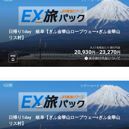
ツアーコード Q02MDE
日帰り1day 岐阜【ぎふ金華山ロープウェー+ぎふ金華山
リス村】
大人1名様あたり 旅行代金
20,930
23,270
円
円
新幹線
表示旅行代金について
1日間
ツアーコード Q02MDG
日帰り1day 岐阜【ぎふ金華山ロープウェー+ぎふ金華山
リス村】