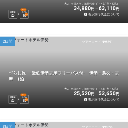
大人1名様あたり 旅行代金（1～4名1室・税込）
34,980
63,110
円
円
選べる
新幹線
ホテル
表示旅行代金について
1
泊
2日間
ツアーコード N98691
ずらし旅 -近鉄伊勢志摩フリーパス付- 伊勢・鳥羽・志
摩 1泊
大人1名様あたり 旅行代金（1～4名1室・税込）
25,520
53,650
円
円
選べる
新幹線
ホテル
表示旅行代金について
1
泊
3日間
ツアーコード N98694