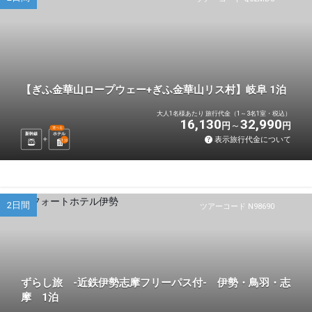
【ぎふ金華山ロープウェー+ぎふ金華山リス村】岐阜 1泊
大人1名様あたり 旅行代金（1～3名1室・税込）
16,130
32,990
円
円
選べる
新幹線
ホテル
表示旅行代金について
1
泊
2日間
ツアーコード N98690
ずらし旅 -近鉄伊勢志摩フリーパス付- 伊勢・鳥羽・志
摩 1泊