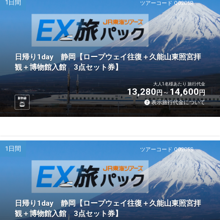
1日間
ツアーコード Q02C5R
日帰り1day 静岡【ロープウェイ往復＋久能山東照宮拝
観＋博物館入館 3点セット券】
大人1名様あたり 旅行代金
13,280
14,600
円
円
新幹線
表示旅行代金について
1日間
ツアーコード Q02C5S
日帰り1day 静岡【ロープウェイ往復＋久能山東照宮拝
観＋博物館入館 3点セット券】