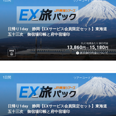
1日間
ツアーコード Q02CGD
日帰り1day 静岡【EXサービス会員限定セット】東海道
五十三次 御宿場印帳と府中宿場印
大人1名様あたり 旅行代金
13,860
15,180
円
円
新幹線
表示旅行代金について
1日間
ツアーコード Q02CGE
日帰り1day 静岡【EXサービス会員限定セット】東海道
五十三次 御宿場印帳と府中宿場印