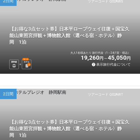
2日間
ツアーコード Q02AWS
【お得な3点セット券】日本平ロープウェイ往復＋国宝久
能山東照宮拝観＋博物館入館〈選べる宿・ホテル〉静
岡 1泊
大人1名様あたり 旅行代金（1～2名1室・税込）
19,260
45,050
円
円
選べる
新幹線
ホテル
表示旅行代金について
1
泊
2日間
ツアーコード Q02AWT
【お得な3点セット券】日本平ロープウェイ往復＋国宝久
能山東照宮拝観＋博物館入館〈選べる宿・ホテル〉静
岡 1泊