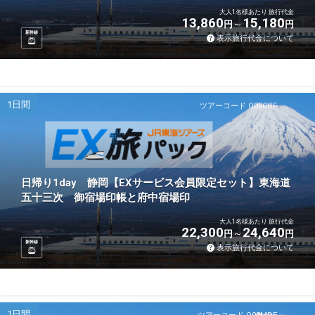
大人1名様あたり 旅行代金
13,860
15,180
円
円
新幹線
表示旅行代金について
1日間
ツアーコード Q02CGF
日帰り1day 静岡【EXサービス会員限定セット】東海道
五十三次 御宿場印帳と府中宿場印
大人1名様あたり 旅行代金
22,300
24,640
円
円
新幹線
表示旅行代金について
1日間