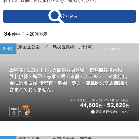
お申込に直前に再度旅行代金をご確認ください。
絞り込み
34
件中
1～20件表示
2日間
ツアーコード Q02MYH
土曜発1泊2日【イルカ島飼育員体験＋遊覧船往復乗船
券】伊勢・鳥羽・志摩＜選べる宿・ホテル＞ ※旅行代
金には名古屋-伊勢市・鳥羽・鵜方・賢島間の交通機関は
含まれておりません。
大人1名様あたり 旅行代金（2～4名1室・税込）
44,600
52,620
円
円
選べる
新幹線
ホテル
表示旅行代金について
1
泊