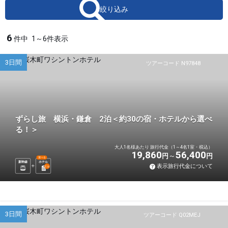
絞り込み
6
件中
1～6件表示
3日間
ツアーコード N97848
ずらし旅 横浜・鎌倉 2泊＜約30の宿・ホテルから選べ
る！＞
大人1名様あたり 旅行代金（1～4名1室・税込）
19,860
56,400
円
円
選べる
新幹線
ホテル
表示旅行代金について
2
泊
3日間
ツアーコード Q02MEJ