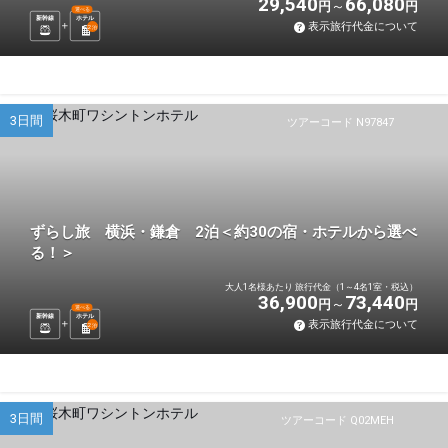
29,540
66,080
円
円
選べる
新幹線
ホテル
表示旅行代金について
2
泊
3日間
ツアーコード N97847
ずらし旅 横浜・鎌倉 2泊＜約30の宿・ホテルから選べ
る！＞
大人1名様あたり 旅行代金（1～4名1室・税込）
36,900
73,440
円
円
選べる
新幹線
ホテル
表示旅行代金について
2
泊
3日間
ツアーコード Q02MEH