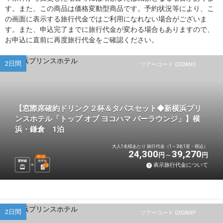
す。また、この商品は価格変動型商品です。予約状況等により、こ
の画面に表示する旅行代金ではご利用になれない場合がございま
す。また、申込完了までに旅行代金が変わる場合もありますので、
お申込に直前に再度旅行代金をご確認ください。
2日間
ツアーコード Q02ANO
【窓際席確約ドリンク２杯＆タパスセット◆新横浜プリ
ンスホテル「トップ オブ ヨコハマ バーラウンジ」】横
浜・鎌倉 1泊
大人1名様あたり 旅行代金（1～3名1室・税込）
24,300
39,270
円
円
選べる
新幹線
ホテル
表示旅行代金について
1
泊
2日間
ツアーコード Q02ANP