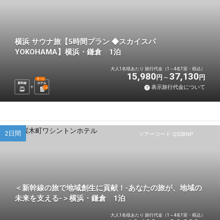
横浜 サウナ旅【5時間プラン ◆スカイスパ
YOKOHAMA】横浜・鎌倉 1泊
大人1名様あたり 旅行代金（1～4名1室・税込）
15,980
37,130
円
円
選べる
新幹線
ホテル
表示旅行代金について
1
泊
2日間
ツアーコード Q02BNP
＜新幹線の旅で地域創生に貢献！-あなたの旅が、地域の
未来を支える-＞横浜・鎌倉 1泊
大人1名様あたり 旅行代金（1～4名1室・税込）