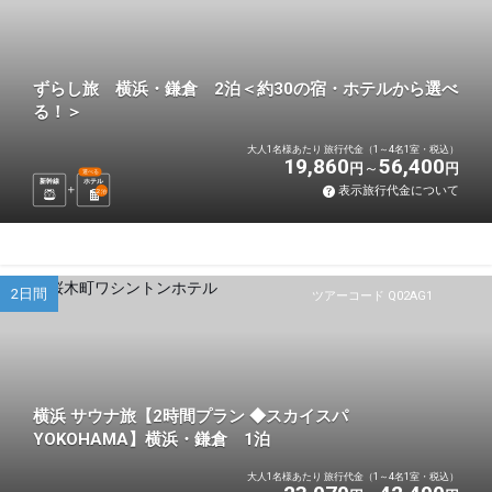
ずらし旅 横浜・鎌倉 2泊＜約30の宿・ホテルから選べ
る！＞
大人1名様あたり 旅行代金（1～4名1室・税込）
19,860
56,400
円
円
選べる
新幹線
ホテル
表示旅行代金について
2
泊
2日間
ツアーコード Q02AG1
横浜 サウナ旅【2時間プラン ◆スカイスパ
YOKOHAMA】横浜・鎌倉 1泊
大人1名様あたり 旅行代金（1～4名1室・税込）