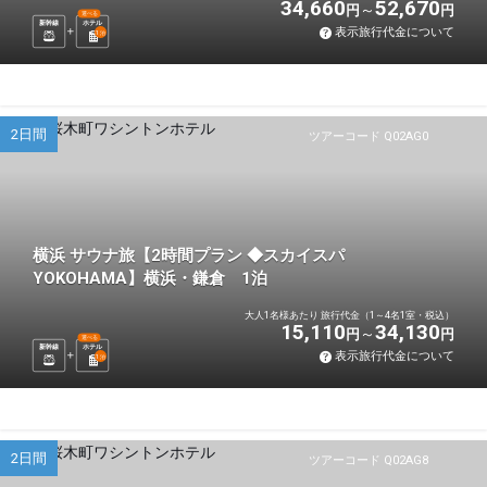
34,660
52,670
円
円
選べる
新幹線
ホテル
表示旅行代金について
1
泊
2日間
ツアーコード Q02AG0
横浜 サウナ旅【2時間プラン ◆スカイスパ
YOKOHAMA】横浜・鎌倉 1泊
大人1名様あたり 旅行代金（1～4名1室・税込）
15,110
34,130
円
円
選べる
新幹線
ホテル
表示旅行代金について
1
泊
2日間
ツアーコード Q02AG8