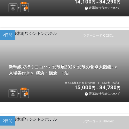
14,100
34,290
円
円
選べる
新幹線
ホテル
表示旅行代金について
1
泊
2日間
ツアーコード Q02ICL
新幹線で行くヨコハマ恐竜展2026-恐竜の食卓大図鑑-＜
入場券付き＞ 横浜・鎌倉 1泊
大人1名様あたり 旅行代金（1～4名1室・税込）
15,000
34,730
円
円
選べる
新幹線
ホテル
表示旅行代金について
1
泊
2日間
ツアーコード N97842