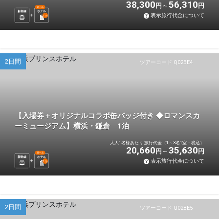
38,300
56,310
円
円
選べる
新幹線
ホテル
表示旅行代金について
1
泊
2日間
ツアーコード Q02BE4
【入場券＋オリジナルコラボ缶バッジ付き ◆ロマンスカ
ーミュージアム】横浜・鎌倉 1泊
大人1名様あたり 旅行代金（1～3名1室・税込）
20,660
35,630
円
円
選べる
新幹線
ホテル
表示旅行代金について
1
泊
2日間
ツアーコード Q02BE5