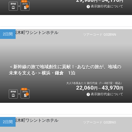
円
円
選べる
新幹線
ホテル
表示旅行代金について
1
泊
2日間
ツアーコード Q02BNN
＜新幹線の旅で地域創生に貢献！-あなたの旅が、地域の
未来を支える-＞横浜・鎌倉 1泊
大人1名様あたり 旅行代金（1～4名1室・税込）
22,060
43,970
円
円
選べる
新幹線
ホテル
表示旅行代金について
1
泊
2日間
ツアーコード Q02BNO