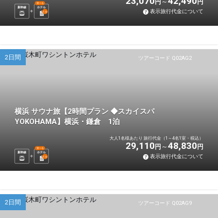
23,070
42,490
円
円
選べる
新幹線
ホテル
表示旅行代金について
1
泊
2日間
ツアーコード Q02AG2
横浜 サウナ旅【2時間プラン ◆スカイスパ
YOKOHAMA】横浜・鎌倉 1泊
大人1名様あたり 旅行代金（1～4名1室・税込）
29,110
48,830
円
円
選べる
新幹線
ホテル
表示旅行代金について
1
泊
2日間
ツアーコード Q02AG9