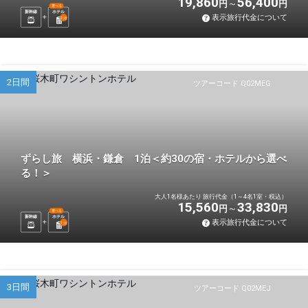
19,860
56,400
円
円
選べる
新幹線
ホテル
表示旅行代金について
2
泊
2日間
ツアーコード Q02MEG
ずらし旅 横浜・鎌倉 1泊＜約30の宿・ホテルから選べ
る！＞
大人1名様あたり 旅行代金（1～4名1室・税込）
15,560
33,830
円
円
選べる
新幹線
ホテル
表示旅行代金について
1
泊
3日間
ツアーコード Q02MEJ