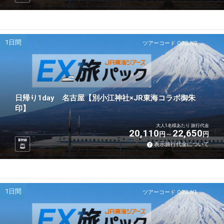
1日間
ツアーコード Q02LN0
日帰り1day 名古屋【別小江神社×JR東海コラボ御朱
印】
大人1名様あたり 旅行代金
20,110
22,650
円
円
新幹線
表示旅行代金について
1日間
ツアーコード Q02LN1