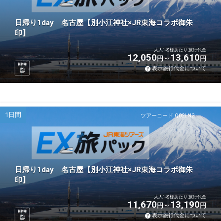
日帰り1day 名古屋【別小江神社×JR東海コラボ御朱
印】
大人1名様あたり 旅行代金
12,050
13,610
円
円
新幹線
表示旅行代金について
1日間
ツアーコード Q02LN2
日帰り1day 名古屋【別小江神社×JR東海コラボ御朱
印】
大人1名様あたり 旅行代金
11,670
13,190
円
円
新幹線
表示旅行代金について