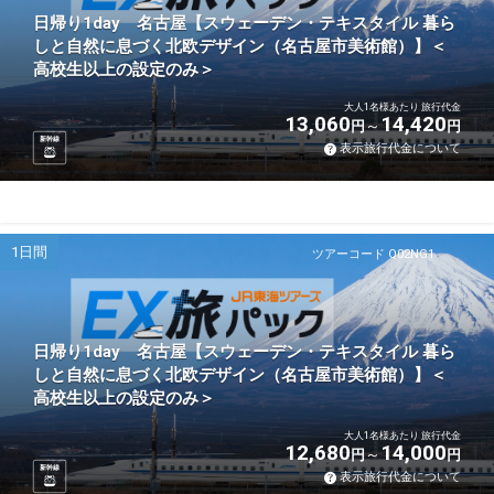
日帰り1day 名古屋【スウェーデン・テキスタイル 暮ら
しと自然に息づく北欧デザイン（名古屋市美術館）】＜
高校生以上の設定のみ＞
大人1名様あたり 旅行代金
13,060
14,420
円
円
新幹線
表示旅行代金について
1日間
ツアーコード Q02NG1
日帰り1day 名古屋【スウェーデン・テキスタイル 暮ら
しと自然に息づく北欧デザイン（名古屋市美術館）】＜
高校生以上の設定のみ＞
大人1名様あたり 旅行代金
12,680
14,000
円
円
新幹線
表示旅行代金について