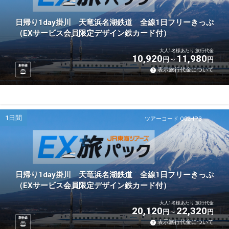
日帰り1day掛川 天竜浜名湖鉄道 全線1日フリーきっぷ
（EXサービス会員限定デザイン鉄カード付）
大人1名様あたり 旅行代金
10,920
11,980
円
円
新幹線
表示旅行代金について
1日間
ツアーコード Q02HP3
日帰り1day掛川 天竜浜名湖鉄道 全線1日フリーきっぷ
（EXサービス会員限定デザイン鉄カード付）
大人1名様あたり 旅行代金
20,120
22,320
円
円
新幹線
表示旅行代金について