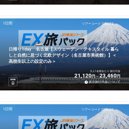
1日間
ツアーコード Q02NFZ
日帰り1day 名古屋【スウェーデン・テキスタイル 暮ら
しと自然に息づく北欧デザイン（名古屋市美術館）】＜
高校生以上の設定のみ＞
大人1名様あたり 旅行代金
21,120
23,460
円
円
新幹線
表示旅行代金について
1日間
ツアーコード Q02NG0