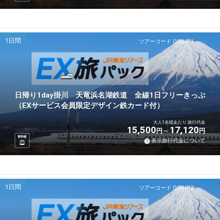
1日間
ツアーコード Q02HP1
日帰り1day掛川 天竜浜名湖鉄道 全線1日フリーきっぷ
（EXサービス会員限定デザイン鉄カード付）
大人1名様あたり 旅行代金
15,500
17,120
円
円
新幹線
表示旅行代金について
1日間
ツアーコード Q02HP2