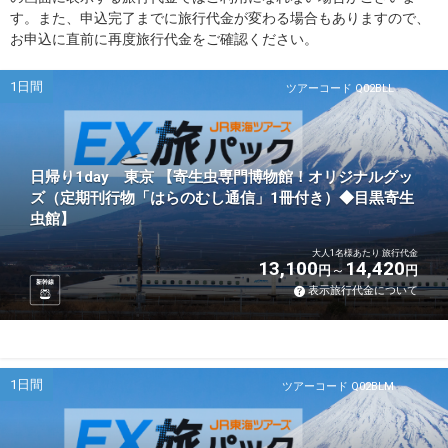
す。また、申込完了までに旅行代金が変わる場合もありますので、
お申込に直前に再度旅行代金をご確認ください。
1日間
ツアーコード Q02BLL
日帰り1day 東京 【寄生虫専門博物館！オリジナルグッ
ズ（定期刊行物「はらのむし通信」1冊付き）◆目黒寄生
虫館】
大人1名様あたり 旅行代金
13,100
14,420
円
円
新幹線
表示旅行代金について
1日間
ツアーコード Q02BLM