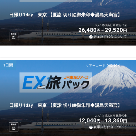
日帰り1day 東京 【夏詣 切り絵御朱印◆湯島天満宮】
大人1名様あたり 旅行代金
26,480
29,520
円
円
新幹線
表示旅行代金について
1日間
ツアーコード Q02NOK
日帰り1day 東京 【夏詣 切り絵御朱印◆湯島天満宮】
大人1名様あたり 旅行代金
12,040
13,360
円
円
新幹線
表示旅行代金について