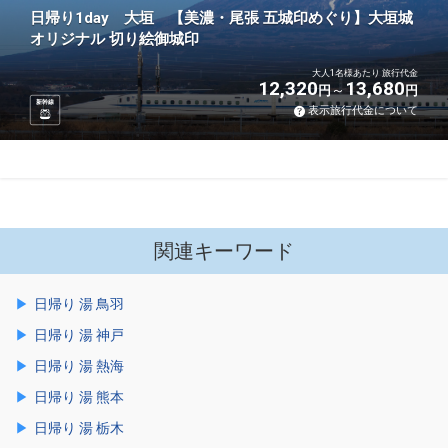
日帰り1day 大垣 【美濃・尾張 五城印めぐり】大垣城
オリジナル 切り絵御城印
大人1名様あたり 旅行代金
12,320
13,680
円
円
新幹線
表示旅行代金について
関連キーワード
日帰り 湯 鳥羽
日帰り 湯 神戸
日帰り 湯 熱海
日帰り 湯 熊本
日帰り 湯 栃木