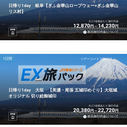
日帰り1day 岐阜【ぎふ金華山ロープウェー+ぎふ金華山
リス村】
大人1名様あたり 旅行代金
12,870
14,230
円
円
新幹線
表示旅行代金について
1日間
ツアーコード Q02BG7
日帰り1day 大垣 【美濃・尾張 五城印めぐり】大垣城
オリジナル 切り絵御城印
大人1名様あたり 旅行代金
20,380
22,720
円
円
新幹線
表示旅行代金について