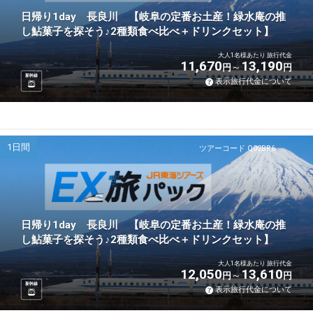
日帰り1day 長良川 【岐阜の定番お土産！緑水庵の推
し鮎菓子を探そう♪2種類食べ比べ＋ドリンクセット】
大人1名様あたり 旅行代金
11,670
13,190
円
円
新幹線
表示旅行代金について
1日間
ツアーコード Q02BR6
日帰り1day 長良川 【岐阜の定番お土産！緑水庵の推
し鮎菓子を探そう♪2種類食べ比べ＋ドリンクセット】
大人1名様あたり 旅行代金
12,050
13,610
円
円
新幹線
表示旅行代金について