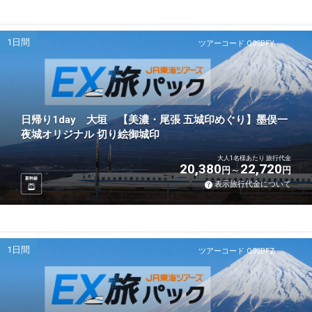
1日間
ツアーコード Q02BFY
日帰り1day 大垣 【美濃・尾張 五城印めぐり】墨俣一
夜城オリジナル 切り絵御城印
大人1名様あたり 旅行代金
20,380
22,720
円
円
新幹線
表示旅行代金について
1日間
ツアーコード Q02BFZ