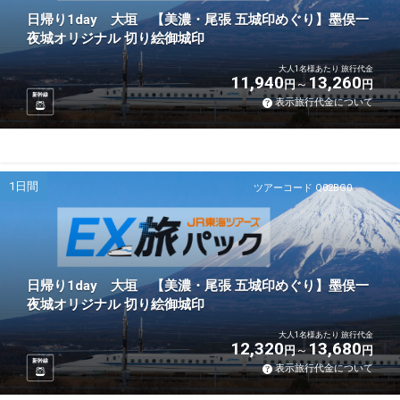
日帰り1day 大垣 【美濃・尾張 五城印めぐり】墨俣一
夜城オリジナル 切り絵御城印
大人1名様あたり 旅行代金
11,940
13,260
円
円
新幹線
表示旅行代金について
1日間
ツアーコード Q02BG0
日帰り1day 大垣 【美濃・尾張 五城印めぐり】墨俣一
夜城オリジナル 切り絵御城印
大人1名様あたり 旅行代金
12,320
13,680
円
円
新幹線
表示旅行代金について