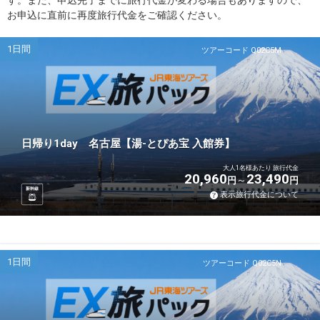
す。また、申込完了までに旅行代金が変わる場合もありますので、
お申込に直前に再度旅行代金をご確認ください。
1日間
ツアーコード Q02C5M
日帰り1day 名古屋【湯-とぴあ宝 入館券】
大人1名様あたり 旅行代金
20,960
23,490
円
円
新幹線
表示旅行代金について
1日間
ツアーコード Q02C5N