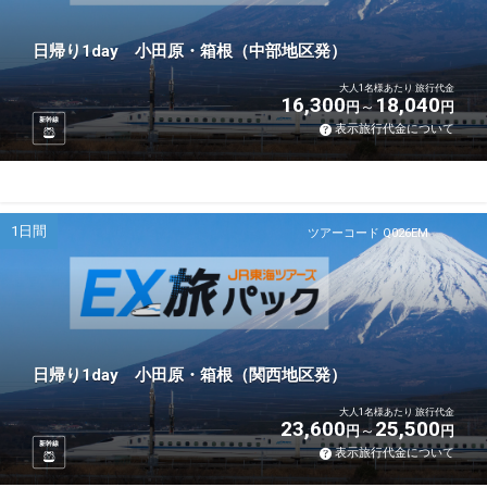
日帰り1day 小田原・箱根（中部地区発）
大人1名様あたり 旅行代金
16,300
18,040
円
円
新幹線
表示旅行代金について
1日間
ツアーコード Q026EM
日帰り1day 小田原・箱根（関西地区発）
大人1名様あたり 旅行代金
23,600
25,500
円
円
新幹線
表示旅行代金について