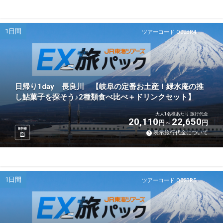
1日間
ツアーコード Q02BR4
日帰り1day 長良川 【岐阜の定番お土産！緑水庵の推
し鮎菓子を探そう♪2種類食べ比べ＋ドリンクセット】
大人1名様あたり 旅行代金
20,110
22,650
円
円
新幹線
表示旅行代金について
1日間
ツアーコード Q02BR5