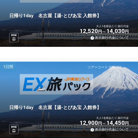
日帰り1day 名古屋【湯-とぴあ宝 入館券】
大人1名様あたり 旅行代金
12,520
14,030
円
円
新幹線
表示旅行代金について
1日間
ツアーコード Q02C5O
日帰り1day 名古屋【湯-とぴあ宝 入館券】
大人1名様あたり 旅行代金
12,900
14,450
円
円
新幹線
表示旅行代金について