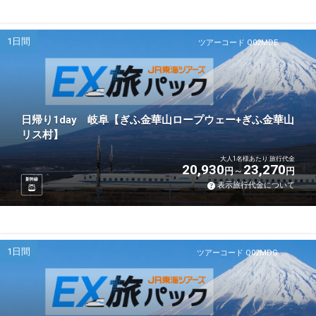
1日間
ツアーコード Q02MDE
日帰り1day 岐阜【ぎふ金華山ロープウェー+ぎふ金華山
リス村】
大人1名様あたり 旅行代金
20,930
23,270
円
円
新幹線
表示旅行代金について
1日間
ツアーコード Q02MDG