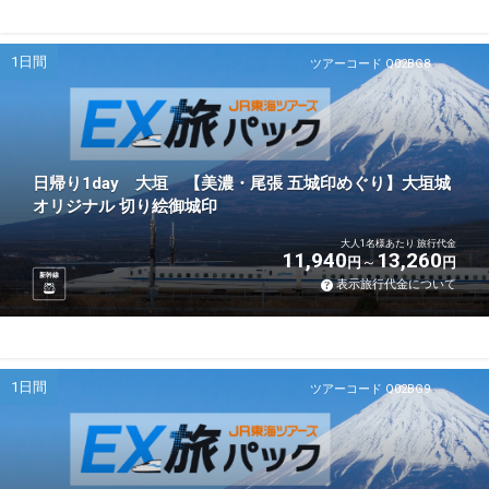
1日間
ツアーコード Q02BG8
日帰り1day 大垣 【美濃・尾張 五城印めぐり】大垣城
オリジナル 切り絵御城印
大人1名様あたり 旅行代金
11,940
13,260
円
円
新幹線
表示旅行代金について
1日間
ツアーコード Q02BG9