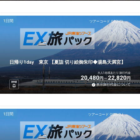
1日間
ツアーコード Q02NOI
日帰り1day 東京 【夏詣 切り絵御朱印◆湯島天満宮】
大人1名様あたり 旅行代金
20,480
22,820
円
円
新幹線
表示旅行代金について
1日間
ツアーコード Q02NOJ