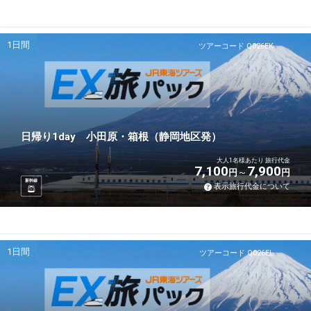
1日間
ツアーコード Q026EK
日帰り1day 小田原・箱根（静岡地区発）
大人1名様あたり 旅行代金
7,100
7,900
円
円
新幹線
表示旅行代金について
1日間
ツアーコード Q026EL