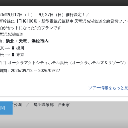
026年9月12日（土）、9月27日（日）催行決定！／
新幹線に【THG100形・新型電気式気動車 天竜浜名湖鉄道全線貸切ツア
泊がセットになった1泊プランです
天竜浜名湖鉄道
浜北・天竜、浜松市内
地：
東京
掛川
浜松
東京
泊目: オークラアクトシティホテル浜松（オークラホテルズ＆リゾーツ
間：2026/09/12 ～ 2026/09/27
ツアー情報をもっと
日間