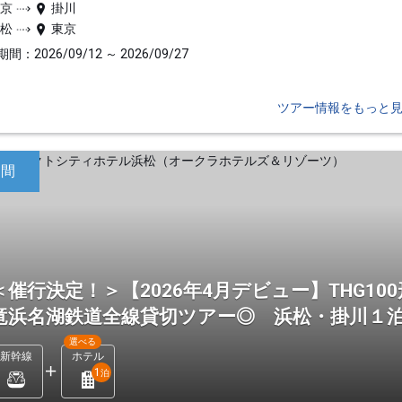
東京
掛川
浜松
東京
間：2026/09/12 ～ 2026/09/27
ツアー情報をもっと
日間
＜催行決定！＞【2026年4月デビュー】THG1
竜浜名湖鉄道全線貸切ツアー◎ 浜松・掛川１
選べる
新幹線
ホテル
1
泊