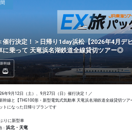
日間
＜催行決定！＞日帰り1day浜松【2026年4月デ
車に乗って 天竜浜名湖鉄道全線貸切ツアー◎
新幹線
026年9月12日（土）、9月27日（日）催行決定！／
新幹線と【THG100形・新型電気式気動車 天竜浜名湖鉄道全線貸切ツア
ットになった日帰りプランです
年ぶりに新型車
浜北・天竜
地：