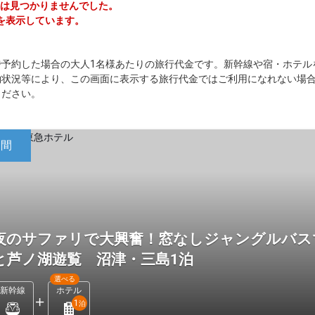
ーは見つかりませんでした。
を表示しています。
で予約した場合の大人1名様あたりの旅行代金です。新幹線や宿・ホテル
約状況等により、この画面に表示する旅行代金ではご利用になれない場
ください。
日間
夜のサファリで大興奮！窓なしジャングルバス
と芦ノ湖遊覧 沼津・三島1泊
選べる
新幹線
ホテル
1
泊