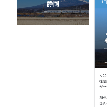
1
静岡
＼2
往復
がセ
25
目的