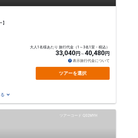
ー】
大人1名様あたり 旅行代金（1～3名1室・税込）
33,040
40,480
円
円
表示旅行代金について
）
ツアーを選択
見る
ツアーコード Q02MYH