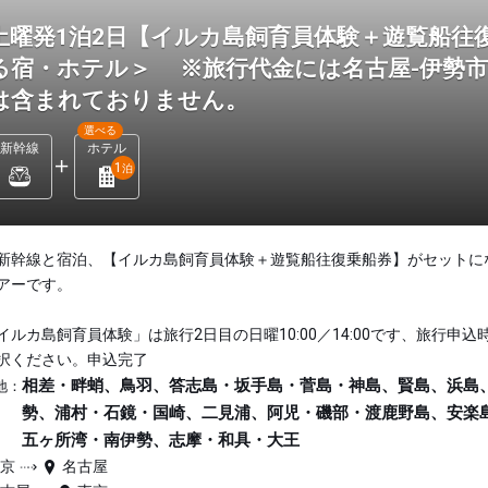
土曜発1泊2日【イルカ島飼育員体験＋遊覧船往
る宿・ホテル＞ ※旅行代金には名古屋-伊勢
は含まれておりません。
選べる
新幹線
ホテル
1
泊
新幹線と宿泊、【イルカ島飼育員体験＋遊覧船往復乗船券】がセットに
アーです。
イルカ島飼育員体験」は旅行2日目の日曜10:00／14:00です、旅行申込
択ください。申込完了
相差・畔蛸、鳥羽、答志島・坂手島・菅島・神島、賢島、浜島
地：
勢、浦村・石鏡・国崎、二見浦、阿児・磯部・渡鹿野島、安楽
五ヶ所湾・南伊勢、志摩・和具・大王
東京
名古屋