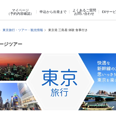
よくあるご質問
マイページ
申込から出発まで
EXサー
お問い合わせ
（予約内容確認）
東京旅行・ツアー・観光情報
東京発 三島着 体験 食事付き
ケージツアー