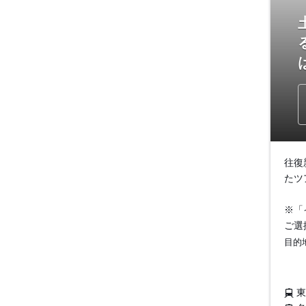
往復
たツ
※「
ご選
目的