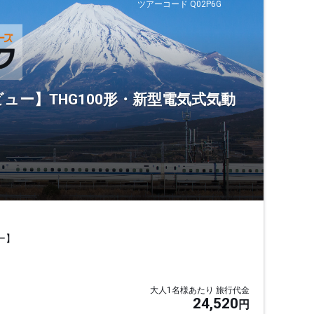
ツアーコード Q02P6G
ビュー】THG100形・新型電気式気動
ー】
大人1名様あたり 旅行代金
24,520
円