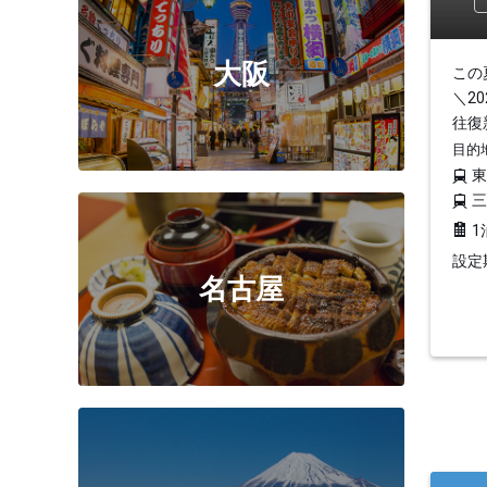
大阪
この
＼20
往復
目的
1
設定期
名古屋