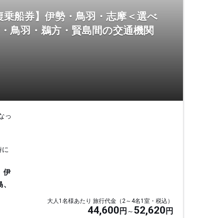
復乗船券】伊勢・鳥羽・志摩＜選べ
市・鳥羽・鵜方・賢島間の交通機関
なっ
時に
、伊
島、
大人1名様あたり 旅行代金（2～4名1室・税込）
44,600
52,620
円
円