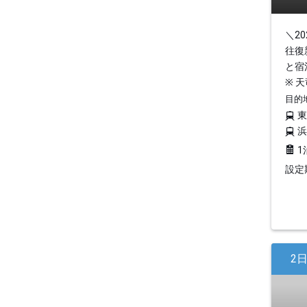
＼2
往復
と宿
※ 
目的
1
設定期
2