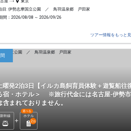
名古屋
東京
泊目: 伊勢志摩国立公園 ／ 鳥羽温泉郷 戸田家
間：2026/08/08 ～ 2026/09/26
ツアー情報をもっと
日間
土曜発2泊3日【イルカ島飼育員体験＋遊覧船往
る宿・ホテル＞ ※旅行代金には名古屋-伊勢
は含まれておりません。
選べる
新幹線
ホテル
2
泊