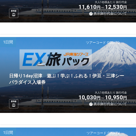
大人1名様あたり 旅行代金
11,610
12,530
円
円
新幹線
表示旅行代金について
1日間
ツアーコード Q02H7O
日帰り1day沼津 遊ぶ！学ぶ！ふれる！伊豆・三津シー
パラダイス入場券
大人1名様あたり 旅行代金
10,030
10,950
円
円
新幹線
表示旅行代金について
1日間
ツアーコード Q02KEV