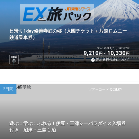
日帰り1day修善寺虹の郷（入園チケット＋片道ロムニー
鉄道乗車券）
大人1名様あたり 旅行代金
9,210
10,330
円
円
新幹線
表示旅行代金について
2日間
ツアーコード Q02LKY
遊ぶ！学ぶ！ふれる！伊豆・三津シーパラダイス入場券
付き 沼津・三島１泊