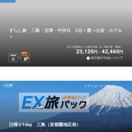
ずらし旅 三島・沼津・中伊豆 2泊＜選べる宿・ホテル
＞
大人1名様あたり 旅行代金（2～4名1室・税込）
23,120
42,460
円
円
選べる
新幹線
ホテル
表示旅行代金について
2
泊
1日間
ツアーコード Q026EQ
日帰り1day 三島（首都圏地区発）