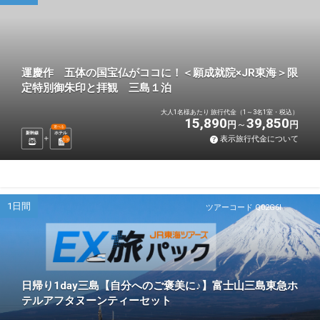
運慶作 五体の国宝仏がココに！＜願成就院×JR東海＞限
定特別御朱印と拝観 三島１泊
大人1名様あたり 旅行代金（1～3名1室・税込）
15,890
39,850
円
円
選べる
新幹線
ホテル
表示旅行代金について
1
泊
1日間
ツアーコード Q02G6I
日帰り1day三島【自分へのご褒美に♪】富士山三島東急ホ
テルアフタヌーンティーセット