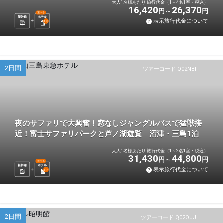
大人1名様あたり 旅行代金（1～4名1室・税込）
16,420
26,370
円
円
選べる
新幹線
ホテル
表示旅行代金について
1
泊
2日間
ツアーコード Q02NBI
夜のサファリで大興奮！窓なしジャングルバスで猛獣接
近！富士サファリパークと芦ノ湖遊覧 沼津・三島1泊
大人1名様あたり 旅行代金（1～2名1室・税込）
31,430
44,800
円
円
選べる
新幹線
ホテル
表示旅行代金について
1
泊
2日間
ツアーコード Q02OJJ