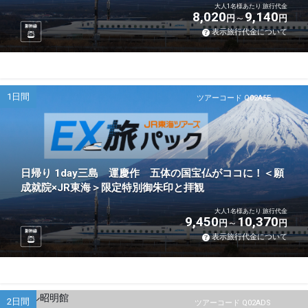
大人1名様あたり 旅行代金
8,020
9,140
円
円
新幹線
表示旅行代金について
1日間
ツアーコード Q02A5E
日帰り 1day三島 運慶作 五体の国宝仏がココに！＜願
成就院×JR東海＞限定特別御朱印と拝観
大人1名様あたり 旅行代金
9,450
10,370
円
円
新幹線
表示旅行代金について
2日間
ツアーコード Q02ADS