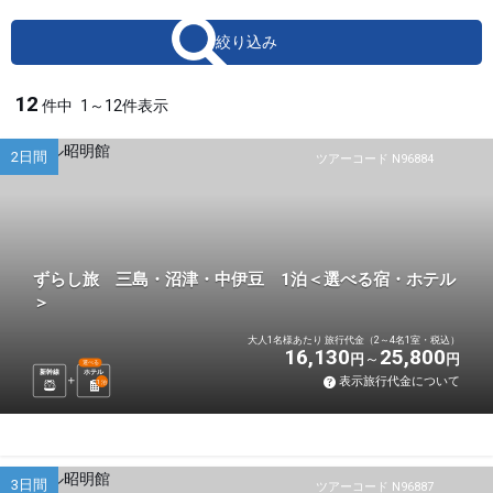
絞り込み
12
件中
1～12件表示
2日間
ツアーコード N96884
ずらし旅 三島・沼津・中伊豆 1泊＜選べる宿・ホテル
＞
大人1名様あたり 旅行代金（2～4名1室・税込）
16,130
25,800
円
円
選べる
新幹線
ホテル
表示旅行代金について
1
泊
3日間
ツアーコード N96887