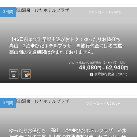
3日間
ツアーコード N97416
【45日前まで】早期申込がおトク！ゆったりお値打ち
高山 2泊◆ひだホテルプラザ ※旅行代金には名古屋-
高山間の交通機関は含まれておりません。
大人1名様あたり 旅行代金（2～6名1室・税込）
48,080
62,940
円
円
新幹線
ホテル
表示旅行代金について
2
泊
3日間
ツアーコード Q02OEM
ゆったりお値打ち 高山 2泊◆ひだホテルプラザ ※旅