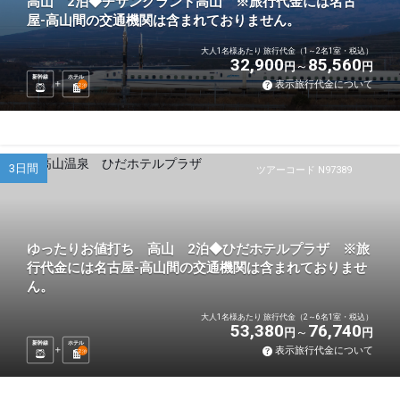
高山 2泊◆チサングランド高山 ※旅行代金には名古
屋-高山間の交通機関は含まれておりません。
大人1名様あたり 旅行代金（1～2名1室・税込）
32,900
85,560
円
円
新幹線
ホテル
表示旅行代金について
2
泊
3日間
ツアーコード N97389
ゆったりお値打ち 高山 2泊◆ひだホテルプラザ ※旅
行代金には名古屋-高山間の交通機関は含まれておりませ
ん。
大人1名様あたり 旅行代金（2～6名1室・税込）
53,380
76,740
円
円
新幹線
ホテル
表示旅行代金について
2
泊