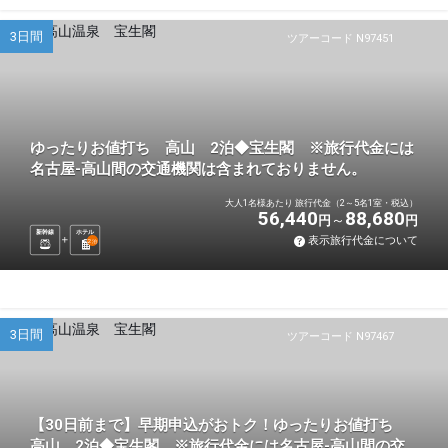
3日間
ツアーコード N97451
ゆったりお値打ち 高山 2泊◆宝生閣 ※旅行代金には
名古屋-高山間の交通機関は含まれておりません。
大人1名様あたり 旅行代金（2～5名1室・税込）
56,440
88,680
円
円
新幹線
ホテル
表示旅行代金について
2
泊
3日間
ツアーコード N97467
【30日前まで】早期申込がおトク！ゆったりお値打ち
高山 2泊◆宝生閣 ※旅行代金には名古屋-高山間の交