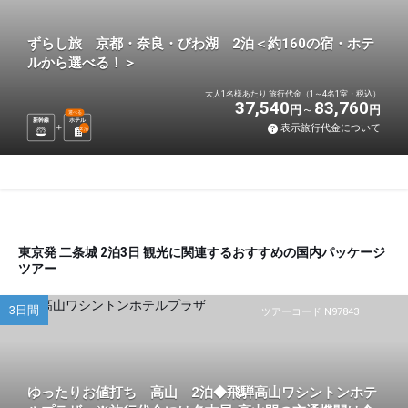
ずらし旅 京都・奈良・びわ湖 2泊＜約160の宿・ホテ
ルから選べる！＞
大人1名様あたり 旅行代金（1～4名1室・税込）
37,540
83,760
円
円
選べる
新幹線
ホテル
表示旅行代金について
2
泊
東京発 二条城 2泊3日 観光に関連するおすすめの国内パッケージ
ツアー
3日間
ツアーコード N97843
ゆったりお値打ち 高山 2泊◆飛騨高山ワシントンホテ