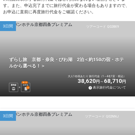
す。また、申込完了までに旅行代金が変わる場合もありますので、
お申込に直前に再度旅行代金をご確認ください。
3日間
ツアーコード Q028X9
ずらし旅 京都・奈良・びわ湖 2泊＜約150の宿・ホテ
ルから選べる！＞
大人1名様あたり 旅行代金（1～4名1室・税込）
38,620
68,710
円
円
選べる
新幹線
ホテル
表示旅行代金について
2
泊
3日間
ツアーコード Q02NNJ