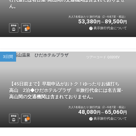
行代金には名古屋-高山間の交通機関は含まれておりませ
ん。
大人1名様あたり 旅行代金（2～6名1室・税込）
53,380
89,500
円
円
新幹線
ホテル
表示旅行代金について
2
泊
3日間
ツアーコード Q02OEV
【45日前まで】早期申込がおトク！ゆったりお値打ち
高山 2泊◆ひだホテルプラザ ※旅行代金には名古屋-
高山間の交通機関は含まれておりません。
大人1名様あたり 旅行代金（2～6名1室・税込）
48,080
65,060
円
円
新幹線
ホテル
表示旅行代金について
2
泊