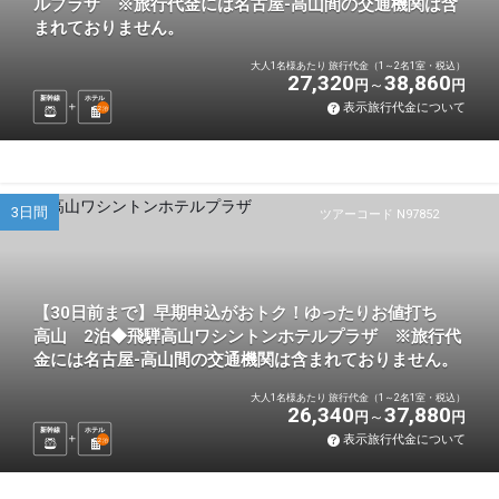
ルプラザ ※旅行代金には名古屋-高山間の交通機関は含
まれておりません。
大人1名様あたり 旅行代金（1～2名1室・税込）
27,320
38,860
円
円
新幹線
ホテル
表示旅行代金について
2
泊
3日間
ツアーコード N97852
【30日前まで】早期申込がおトク！ゆったりお値打ち
高山 2泊◆飛騨高山ワシントンホテルプラザ ※旅行代
金には名古屋-高山間の交通機関は含まれておりません。
大人1名様あたり 旅行代金（1～2名1室・税込）
26,340
37,880
円
円
新幹線
ホテル
表示旅行代金について
2
泊