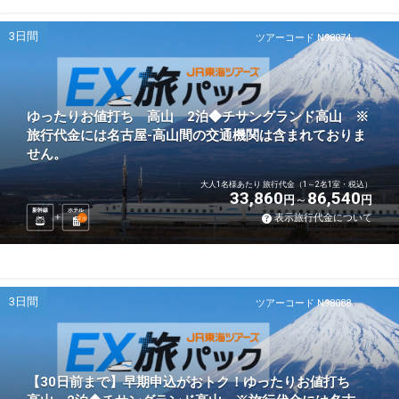
3日間
ツアーコード N98074
ゆったりお値打ち 高山 2泊◆チサングランド高山 ※
旅行代金には名古屋-高山間の交通機関は含まれておりま
せん。
大人1名様あたり 旅行代金（1～2名1室・税込）
33,860
86,540
円
円
新幹線
ホテル
表示旅行代金について
2
泊
3日間
ツアーコード N98088
【30日前まで】早期申込がおトク！ゆったりお値打ち