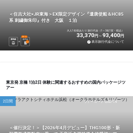
＜住吉大社×JR東海＞EX限定デザイン『遣唐使船＆HC85
系 刺繍御朱印』付き 大阪 １泊
大人1名様あたり 旅行代金（1～3名1室・税込）
33,370
93,400
円
円
選べる
新幹線
ホテル
表示旅行代金について
1
泊
東京発 京橋 1泊2日 体験に関連するおすすめの国内パッケージツ
アー
2日間
ツアーコード Q02P7N
＜催行決定！＞【2026年4月デビュー】THG100形・新