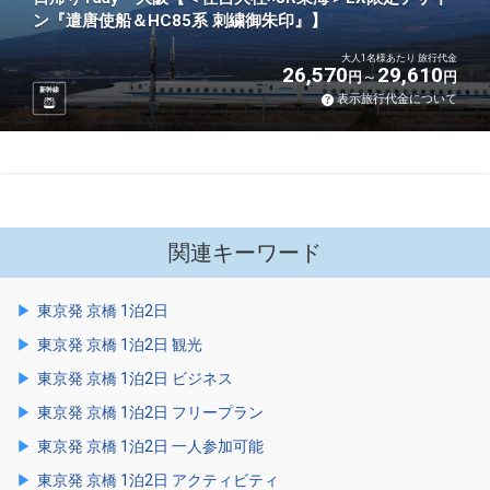
ン『遣唐使船＆HC85系 刺繍御朱印』】
大人1名様あたり 旅行代金
26,570
29,610
円
円
新幹線
表示旅行代金について
関連キーワード
東京発 京橋 1泊2日
東京発 京橋 1泊2日 観光
東京発 京橋 1泊2日 ビジネス
東京発 京橋 1泊2日 フリープラン
東京発 京橋 1泊2日 一人参加可能
東京発 京橋 1泊2日 アクティビティ