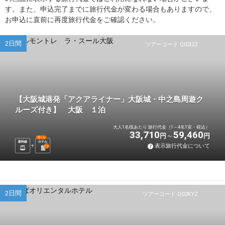
す。また、申込完了までに旅行代金が変わる場合もありますので、
お申込に直前に再度旅行代金をご確認ください。
2日間
ツアーコード Q02I2Z
【大阪城港発「アクアライナー」大阪城・中之島周遊ク
ルーズ付き】 大阪 １泊
大人1名様あたり 旅行代金（1～4名1室・税込）
33,710
59,460
円
円
選べる
新幹線
ホテル
表示旅行代金について
1
泊
2日間
ツアーコード Q02KYZ