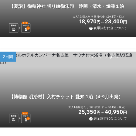
【夏詣】御穂神社 切り絵御朱印 静岡・清水・焼津１泊
大人1名様あたり 旅行代金（2名1室・税込）
18,970
23,400
円
円
選べる
新幹線
ホテル
表示旅行代金について
1
泊
2日間
ツアーコード Q02CIL
【博物館 明治村】入村チケット 愛知 1泊（4-9月出発）
大人1名様あたり 旅行代金（1～5名1室・税込）
25,350
40,950
円
円
選べる
新幹線
ホテル
表示旅行代金について
1
泊