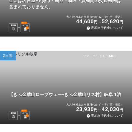
金には名古屋-伊勢市・鳥羽・鵜方・賢島間の交通機関は
含まれておりません。
大人1名様あたり 旅行代金（2～4名1室・税込）
44,600
52,620
円
円
選べる
新幹線
ホテル
表示旅行代金について
1
泊
2日間
ツアーコード Q02MD6
【ぎふ金華山ロープウェー+ぎふ金華山リス村】岐阜 1泊
大人1名様あたり 旅行代金（1～3名1室・税込）
23,930
42,030
円
円
選べる
新幹線
ホテル
表示旅行代金について
1
泊