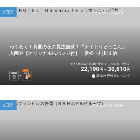
2日間
ツアーコード Q02LWQ
わくわく！真夏の夜の昆虫観察！「ナイトりゅうこん」
入園券【オリジナル缶バッジ付】 浜松・掛川１泊
大人1名様あたり 旅行代金（1～2名1室・税込）
22,190
30,610
円
円
選べる
新幹線
ホテル
表示旅行代金について
1
泊
2日間
ツアーコード Q02NAA