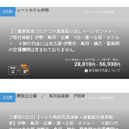
2日間
ツアーコード Q02MI9
【三重県真珠でのアコヤ真珠取り出し＋ペンダントトッ
プ取付体験】伊勢・鳥羽・志摩 1泊＜選べる宿・ホテル
＞ ※旅行代金には名古屋-伊勢市・鳥羽・鵜方・賢島間
の交通機関は含まれておりません。
大人1名様あたり 旅行代金（1～4名1室・税込）
28,810
56,930
円
円
選べる
新幹線
ホテル
表示旅行代金について
1
泊
2日間
ツアーコード Q02MYH
土曜発1泊2日【イルカ島飼育員体験＋遊覧船往復乗船
券】伊勢・鳥羽・志摩＜選べる宿・ホテル＞ ※旅行代