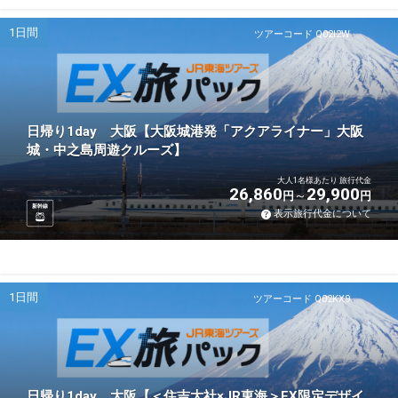
1日間
ツアーコード Q02I2W
日帰り1day 大阪【大阪城港発「アクアライナー」大阪
城・中之島周遊クルーズ】
大人1名様あたり 旅行代金
26,860
29,900
円
円
新幹線
表示旅行代金について
1日間
ツアーコード Q02KX9
日帰り1day 大阪【＜住吉大社×JR東海＞EX限定デザイ