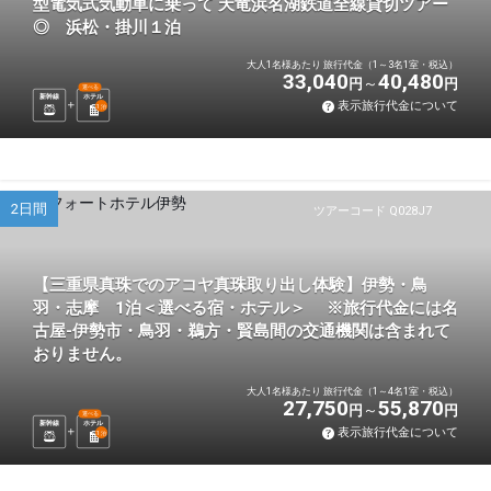
型電気式気動車に乗って 天竜浜名湖鉄道全線貸切ツアー
◎ 浜松・掛川１泊
大人1名様あたり 旅行代金（1～3名1室・税込）
33,040
40,480
円
円
選べる
新幹線
ホテル
表示旅行代金について
1
泊
2日間
ツアーコード Q028J7
【三重県真珠でのアコヤ真珠取り出し体験】伊勢・鳥
羽・志摩 1泊＜選べる宿・ホテル＞ ※旅行代金には名
古屋-伊勢市・鳥羽・鵜方・賢島間の交通機関は含まれて
おりません。
大人1名様あたり 旅行代金（1～4名1室・税込）
27,750
55,870
円
円
選べる
新幹線
ホテル
表示旅行代金について
1
泊