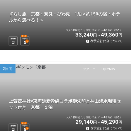
ずらし旅 京都・奈良・びわ湖 1泊＜約150の宿・ホテ
ルから選べる！＞
大人1名様あたり 旅行代金（1～4名1室・税込）
33,240
49,360
円
円
選べる
新幹線
ホテル
表示旅行代金について
1
泊
2日間
ツアーコード Q02ADV
上賀茂神社×東海道新幹線コラボ御朱印と神山湧水珈琲セ
ット付き 京都 １泊
大人1名様あたり 旅行代金（1～4名1室・税込）
29,140
45,290
円
円
選べる
新幹線
ホテル
表示旅行代金について
1
泊