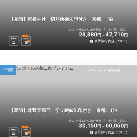
【夏詣】車折神社 切り絵御朱印付き 京都 1泊
大人1名様あたり 旅行代金（1～4名1室・税込）
28,880
47,710
円
円
選べる
新幹線
ホテル
表示旅行代金について
1
泊
2日間
ツアーコード Q02N8P
【夏詣】北野天満宮 切り絵御朱印付き 京都 1泊
大人1名様あたり 旅行代金（1～4名1室・税込）
30,150
60,050
円
円
選べる
新幹線
ホテル
表示旅行代金について
1
泊