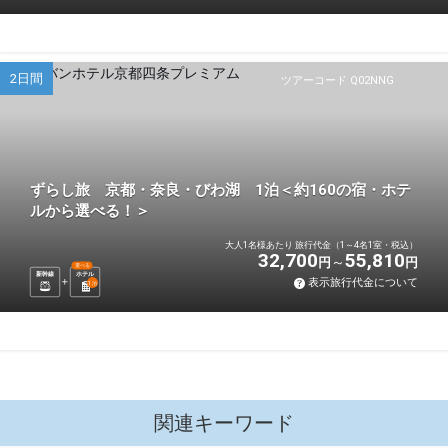
2日間
ツアーコード Q02NNG
ずらし旅 京都・奈良・びわ湖 1泊＜約160の宿・ホテ
ルから選べる！＞
大人1名様あたり 旅行代金（1～4名1室・税込）
32,700
55,810
円
円
選べる
新幹線
ホテル
表示旅行代金について
1
泊
関連キーワード