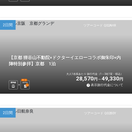
2日間
ツアーコード Q02AHR
【京都 狸谷山不動院×ドクターイエローコラボ御朱印+内
陣特別参拝】京都 1泊
大人1名様あたり 旅行代金（1～3名1室・税込）
28,570
49,330
円
円
選べる
新幹線
ホテル
表示旅行代金について
1
泊
2日間
ツアーコード Q02B0Y