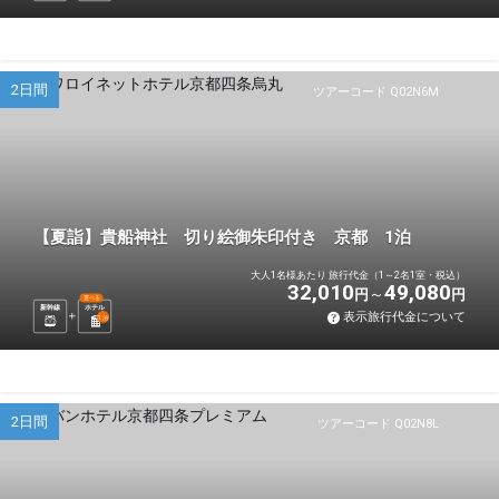
2日間
ツアーコード Q02N6M
【夏詣】貴船神社 切り絵御朱印付き 京都 1泊
大人1名様あたり 旅行代金（1～2名1室・税込）
32,010
49,080
円
円
選べる
新幹線
ホテル
表示旅行代金について
1
泊
2日間
ツアーコード Q02N8L