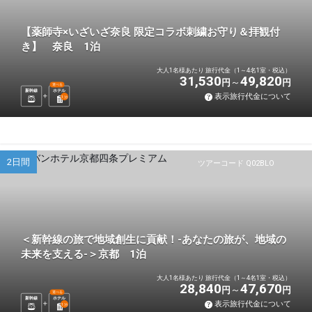
【薬師寺×いざいざ奈良 限定コラボ刺繍お守り＆拝観付
き】 奈良 1泊
大人1名様あたり 旅行代金（1～4名1室・税込）
31,530
49,820
円
円
選べる
新幹線
ホテル
表示旅行代金について
1
泊
2日間
ツアーコード Q02BLO
＜新幹線の旅で地域創生に貢献！-あなたの旅が、地域の
未来を支える-＞京都 1泊
大人1名様あたり 旅行代金（1～4名1室・税込）
28,840
47,670
円
円
選べる
新幹線
ホテル
表示旅行代金について
1
泊