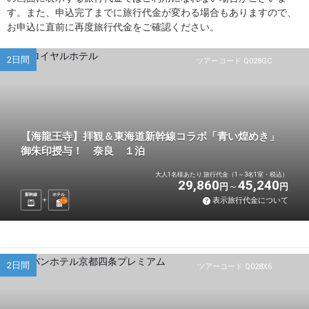
す。また、申込完了までに旅行代金が変わる場合もありますので、
お申込に直前に再度旅行代金をご確認ください。
2日間
ツアーコード Q028GC
【海龍王寺】拝観＆東海道新幹線コラボ「青い煌めき」
御朱印授与！ 奈良 １泊
大人1名様あたり 旅行代金（1～3名1室・税込）
29,860
45,240
円
円
新幹線
ホテル
表示旅行代金について
1
泊
2日間
ツアーコード Q028X6