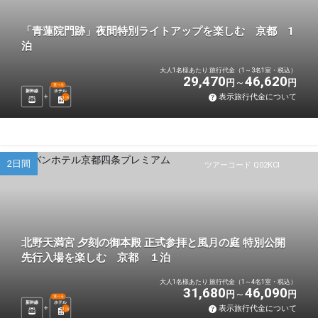
「青蓮院門跡」夜間特別ライトアップを楽しむ 京都 1
泊
大人1名様あたり 旅行代金（1～3名1室・税込）
29,470
46,620
円
円
選べる
新幹線
ホテル
表示旅行代金について
1
泊
2日間
ツアーコード Q02KCI
北野天満宮 夕刻の御本殿 正式参拝と風月の庭 特別公開
先行入場を楽しむ 京都 １泊
大人1名様あたり 旅行代金（1～4名1室・税込）
31,680
46,090
円
円
選べる
新幹線
ホテル
表示旅行代金について
1
泊