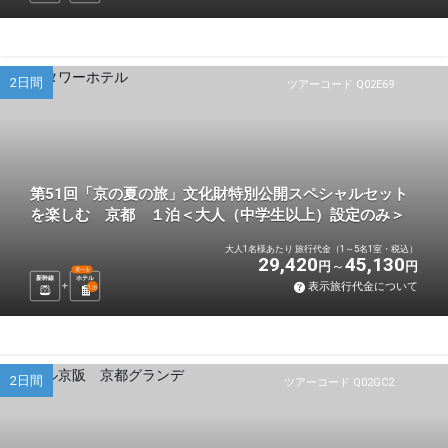
2日間
ツアーコード Q02E69
第51回「京の夏の旅」文化財特別公開スペシャルセット
を楽しむ 京都 １泊＜大人（中学生以上）設定のみ＞
大人1名様あたり 旅行代金（1～5名1室・税込）
29,420
45,130
円
円
選べる
新幹線
ホテル
表示旅行代金について
1
泊
2日間
ツアーコード Q02GC2