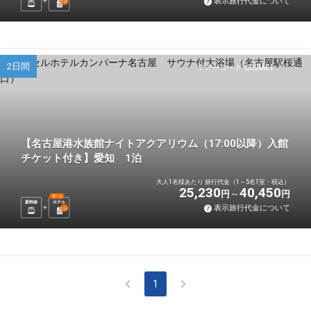
表示旅行代金について
1
泊
2日間
ツアーコード Q02ME1
【名古屋港水族館ナイトアクアリウム（17:00以降）入館
チケット付き】愛知 1泊
大人1名様あたり 旅行代金（1～5名1室・税込）
25,230
40,450
円
円
選べる
新幹線
ホテル
表示旅行代金について
1
泊
1