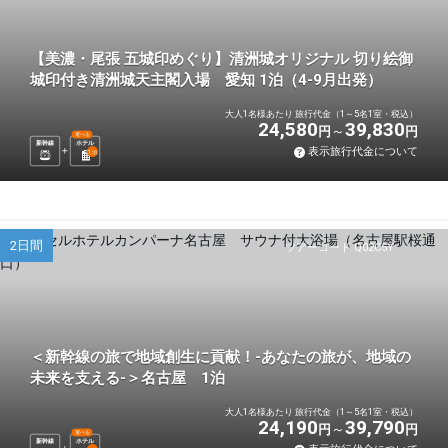
【美濃・尾張 五城印めぐり】清洲城オリジナル 切り絵御
城印付き清洲城天主閣入場 愛知 1泊（4-9月出発）
大人1名様あたり 旅行代金（1～5名1室・税込）
24,580
39,830
円
円
選べる
新幹線
ホテル
表示旅行代金について
1
泊
2日間
ツアーコード Q02C5Y
＜新幹線の旅で地域創生に貢献！-あなたの旅が、地域の
未来を支える-＞名古屋 1泊
大人1名様あたり 旅行代金（1～5名1室・税込）
24,190
39,790
円
円
選べる
新幹線
ホテル