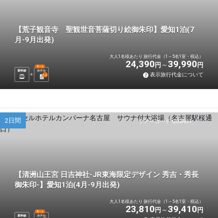
【荒子観音寺 聖観世音菩薩切り絵御朱印】愛知1泊(7
月-9月出発)
大人1名様あたり 旅行代金（1～5名1室・税込）
24,390
39,990
円
円
選べる
新幹線
ホテル
表示旅行代金について
1
泊
2日間
ツアーコード Q02AU1
【清洲山王宮 日吉神社-JR東海限定デザイン 秀吉・秀長
御朱印-】愛知1泊(4月-9月出発)
大人1名様あたり 旅行代金（1～5名1室・税込）
23,810
39,410
円
円
選べる
新幹線
ホテル