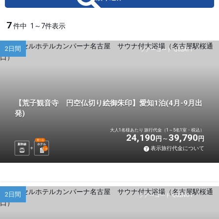
7
件中
1～7件表示
2日間
ツアーコード Q02AT1
【荒子観音寺 円空仏切り絵御朱印】愛知1泊(4月-9月出
発)
大人1名様あたり 旅行代金（1～5名1室・税込）
24,190
39,790
円
円
選べる
新幹線
ホテル
表示旅行代金について
1
泊
2日間
ツアーコード Q02NO1