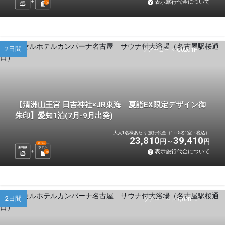
表示旅行代金について
1
泊
2日間
ツアーコード Q02O1H
【清洲山王宮 日吉神社×JR東海 夏詣EX限定デザイン御
朱印】愛知1泊(7月-9月出発)
大人1名様あたり 旅行代金（1～5名1室・税込）
23,810
39,410
円
円
選べる
新幹線
ホテル
表示旅行代金について
1
泊
2日間
ツアーコード Q02B1J