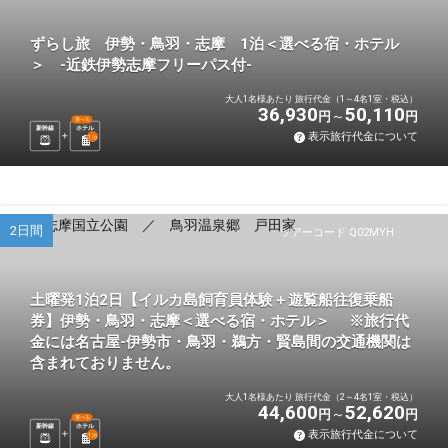
ずらし旅 伊勢・鳥羽・志摩 1泊＜選べる宿・ホテル
＞ -近鉄伊勢志摩フリーパス付-
大人1名様あたり 旅行代金（1～4名1室・税込）
36,930
50,110
円
円
選べる
新幹線
ホテル
表示旅行代金について
1
泊
2日間
ツアーコード Q02MYH
土曜発1泊2日【イルカ島飼育員体験＋遊覧船往復乗船
券】伊勢・鳥羽・志摩＜選べる宿・ホテル＞ ※旅行代
金には名古屋-伊勢市・鳥羽・鵜方・賢島間の交通機関は
含まれておりません。
大人1名様あたり 旅行代金（2～4名1室・税込）
44,600
52,620
円
円
選べる
新幹線
ホテル
表示旅行代金について
1
泊