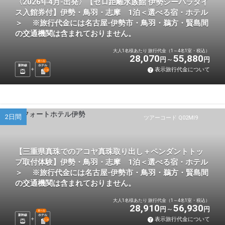
〈2026年4月-出発〉【ゼロ距離水族館 伊勢シーパラダイ
ス入館券付】伊勢・鳥羽・志摩 1泊＜選べる宿・ホテル
＞ ※旅行代金には名古屋-伊勢市・鳥羽・鵜方・賢島間
の交通機関は含まれておりません。
大人1名様あたり 旅行代金（1～4名1室・税込）
28,070
55,880
円
円
選べる
新幹線
ホテル
表示旅行代金について
1
泊
2日間
ツアーコード Q02MI9
【三重県真珠でのアコヤ真珠取り出し＋ペンダントトッ
プ取付体験】伊勢・鳥羽・志摩 1泊＜選べる宿・ホテル
＞ ※旅行代金には名古屋-伊勢市・鳥羽・鵜方・賢島間
の交通機関は含まれておりません。
大人1名様あたり 旅行代金（1～4名1室・税込）
28,910
56,930
円
円
選べる
新幹線
ホテル
表示旅行代金について
1
泊