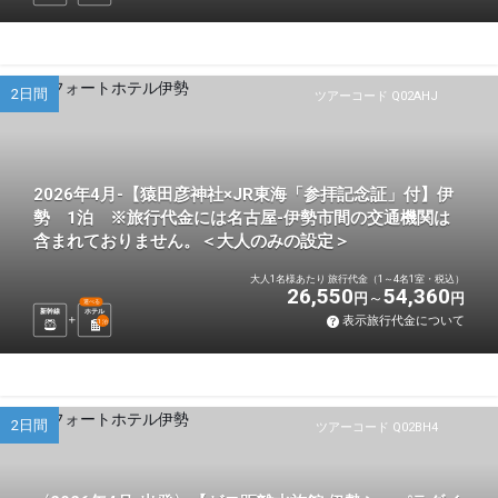
2日間
ツアーコード Q02AHJ
2026年4月-【猿田彦神社×JR東海「参拝記念証」付】伊
勢 1泊 ※旅行代金には名古屋-伊勢市間の交通機関は
含まれておりません。＜大人のみの設定＞
大人1名様あたり 旅行代金（1～4名1室・税込）
26,550
54,360
円
円
選べる
新幹線
ホテル
表示旅行代金について
1
泊
2日間
ツアーコード Q02BH4