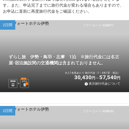
す。また、申込完了までに旅行代金が変わる場合もありますので、
お申込に直前に再度旅行代金をご確認ください。
2日間
ツアーコード N98477
ずらし旅 伊勢・鳥羽・志摩 1泊 ※旅行代金には名古
屋-宿泊施設間の交通機関は含まれておりません。
大人1名様あたり 旅行代金（1～4名1室・税込）
30,430
57,540
円
円
選べる
新幹線
ホテル
表示旅行代金について
1
泊
2日間
ツアーコード N98690