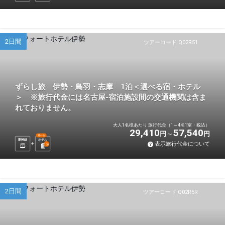
2日間
ツアーコード Q02R51
ずらし旅 伊勢・鳥羽・志摩 1泊＜選べる宿・ホテル
＞ ※旅行代金には名古屋-宿泊施設間の交通機関は含ま
れておりません。
大人1名様あたり 旅行代金（1～4名1室・税込）
29,410
57,540
円
円
選べる
新幹線
ホテル
表示旅行代金について
1
泊
2日間
ツアーコード Q02R5R