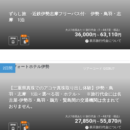
ずらし旅 -近鉄伊勢志摩フリーパス付- 伊勢・鳥羽・志
摩 1泊
大人1名様あたり 旅行代金（1～4名1室・税込）
36,000
63,110
円
円
選べる
新幹線
ホテル
表示旅行代金について
1
泊
2日間
ツアーコード Q028J7
【三重県真珠でのアコヤ真珠取り出し体験】伊勢・鳥
羽・志摩 1泊＜選べる宿・ホテル＞ ※旅行代金には名
古屋-伊勢市・鳥羽・鵜方・賢島間の交通機関は含まれて
おりません。
大人1名様あたり 旅行代金（1～4名1室・税込）
27,850
55,870
円
円
選べる
新幹線
ホテル
表示旅行代金について
1
泊