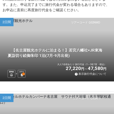
す。また、申込完了までに旅行代金が変わる場合もありますので、
お申込に直前に再度旅行代金をご確認ください。
2日間
ツアーコード Q02NMD
【名古屋観光ホテルに泊まる！】若宮八幡社×JR東海
夏詣切り絵御朱印 1泊(7月-9月出発)
大人1名様あたり 旅行代金（1～3名1室・税込）
27,220
47,580
円
円
新幹線
ホテル
表示旅行代金について
1
泊
2日間
ツアーコード Q02AT1