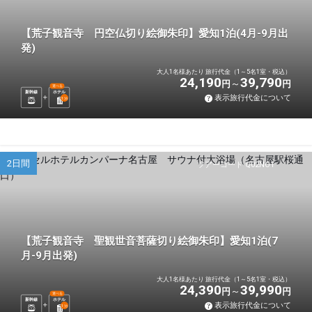
【荒子観音寺 円空仏切り絵御朱印】愛知1泊(4月-9月出
発)
大人1名様あたり 旅行代金（1～5名1室・税込）
24,190
39,790
円
円
選べる
新幹線
ホテル
表示旅行代金について
1
泊
2日間
ツアーコード Q02NO1
【荒子観音寺 聖観世音菩薩切り絵御朱印】愛知1泊(7
月-9月出発)
大人1名様あたり 旅行代金（1～5名1室・税込）
24,390
39,990
円
円
選べる
新幹線
ホテル
表示旅行代金について
1
泊