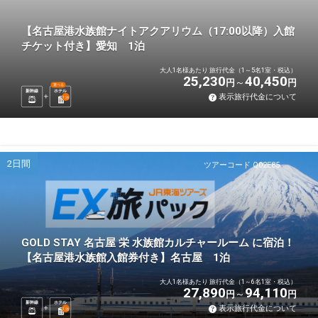
【名古屋港水族館ナイトアクアリウム（17:00以降）入館
チケット付き】愛知 1泊
大人1名様あたり 旅行代金（1～5名1室・税込）
25,230
40,450
円
円
選べる
新幹線
ホテル
表示旅行代金について
1
泊
2日間
ツアーコード Q02E85
GOLD STAY 名古屋 栄 水族館カルチャールーム に宿泊！
【名古屋港水族館入館券付き】名古屋 1泊
大人1名様あたり 旅行代金（1～6名1室・税込）
27,890
94,110
円
円
新幹線
ホテル
表示旅行代金について
1
泊