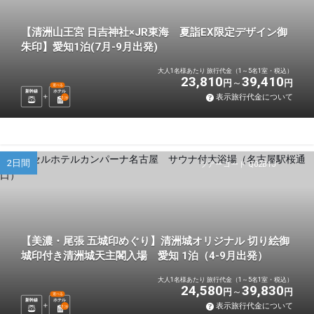
【清洲山王宮 日吉神社×JR東海 夏詣EX限定デザイン御
朱印】愛知1泊(7月-9月出発)
大人1名様あたり 旅行代金（1～5名1室・税込）
23,810
39,410
円
円
選べる
新幹線
ホテル
表示旅行代金について
1
泊
2日間
ツアーコード Q02B1J
【美濃・尾張 五城印めぐり】清洲城オリジナル 切り絵御
城印付き清洲城天主閣入場 愛知 1泊（4-9月出発）
大人1名様あたり 旅行代金（1～5名1室・税込）
24,580
39,830
円
円
選べる
新幹線
ホテル
表示旅行代金について
1
泊