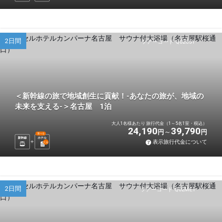
2日間
ツアーコード Q02C5Y
＜新幹線の旅で地域創生に貢献！-あなたの旅が、地域の
未来を支える-＞名古屋 1泊
大人1名様あたり 旅行代金（1～5名1室・税込）
24,190
39,790
円
円
選べる
新幹線
ホテル
表示旅行代金について
1
泊
2日間
ツアーコード Q02ME1