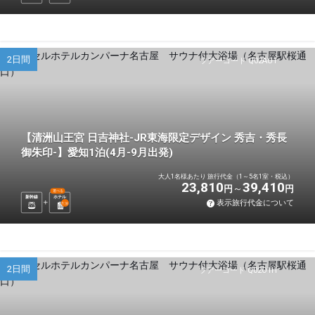
2日間
ツアーコード Q02AU1
【清洲山王宮 日吉神社-JR東海限定デザイン 秀吉・秀長
御朱印-】愛知1泊(4月-9月出発)
大人1名様あたり 旅行代金（1～5名1室・税込）
23,810
39,410
円
円
選べる
新幹線
ホテル
表示旅行代金について
1
泊
2日間
ツアーコード Q02O1H