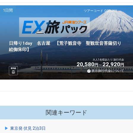
1日間
ツアーコード Q02NNY
日帰り1day 名古屋 【荒子観音寺 聖観世音菩薩切り
絵御朱印】
大人1名様あたり 旅行代金
20,580
22,920
円
円
新幹線
表示旅行代金について
関連キーワード
東京発 伏見 2泊3日