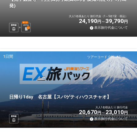
発)
大人1名様あたり 旅行代金（1～5名1室・税込）
24,190
39,790
円
円
選べる
新幹線
ホテル
表示旅行代金について
1
泊
1日間
ツアーコード Q02JAF
日帰り1day 名古屋【スパゲティハウスチャオ】
大人1名様あたり 旅行代金
20,670
23,010
円
円
新幹線
表示旅行代金について