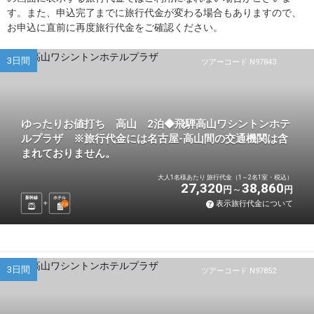
す。また、申込完了までに旅行代金が変わる場合もありますので、
お申込に直前に再度旅行代金をご確認ください。
3日間
ツアーコード N97843
ゆったりお値打ち 高山 2泊◆飛騨高山ワシントンホテ
ルプラザ ※旅行代金には名古屋-高山間の交通機関は含
まれておりません。
大人1名様あたり 旅行代金（1～2名1室・税込）
27,320
38,860
円
円
新幹線
ホテル
表示旅行代金について
2
泊
3日間
ツアーコード N97852