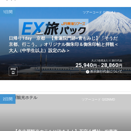
1日間
ツアーコード Q02GAJ
日帰り1day 京都 【青蓮院門跡×青もみじ】「そうだ
京都、行こう。」オリジナル御朱印＆御朱印帖と拝観＜
大人（中学生以上）設定のみ＞
大人1名様あたり 旅行代金
25,940
28,860
円
円
新幹線
表示旅行代金について
2日間
ツアーコード Q02NMD