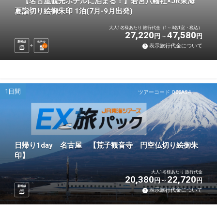
【名古屋観光ホテルに泊まる！】若宮八幡社×JR東海
夏詣切り絵御朱印 1泊(7月-9月出発)
大人1名様あたり 旅行代金（1～3名1室・税込）
27,220
47,580
円
円
新幹線
ホテル
表示旅行代金について
1
泊
1日間
ツアーコード Q02AS4
日帰り1day 名古屋 【荒子観音寺 円空仏切り絵御朱
印】
大人1名様あたり 旅行代金
20,380
22,720
円
円
新幹線
表示旅行代金について