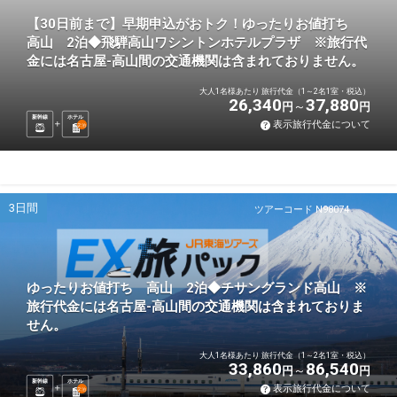
【30日前まで】早期申込がおトク！ゆったりお値打ち
高山 2泊◆飛騨高山ワシントンホテルプラザ ※旅行代
金には名古屋-高山間の交通機関は含まれておりません。
大人1名様あたり 旅行代金（1～2名1室・税込）
26,340
37,880
円
円
新幹線
ホテル
表示旅行代金について
2
泊
3日間
ツアーコード N98074
ゆったりお値打ち 高山 2泊◆チサングランド高山 ※
旅行代金には名古屋-高山間の交通機関は含まれておりま
せん。
大人1名様あたり 旅行代金（1～2名1室・税込）
33,860
86,540
円
円
新幹線
ホテル
表示旅行代金について
2
泊