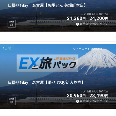
日帰り1day 名古屋【矢場とん 矢場町本店】
大人1名様あたり 旅行代金
21,360
24,200
円
円
新幹線
表示旅行代金について
1日間
ツアーコード Q02C5M
日帰り1day 名古屋【湯-とぴあ宝 入館券】
大人1名様あたり 旅行代金
20,960
23,490
円
円
新幹線
表示旅行代金について