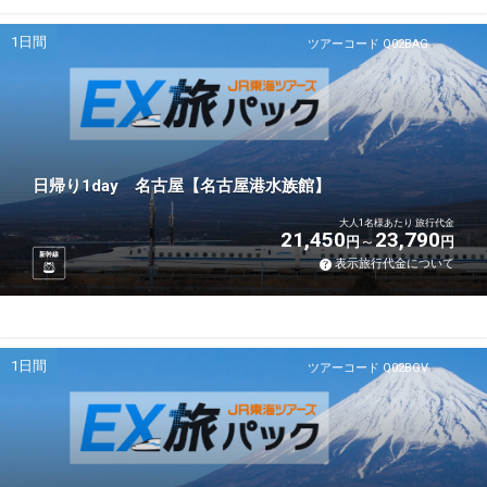
1日間
ツアーコード Q02BAG
日帰り1day 名古屋【名古屋港水族館】
大人1名様あたり 旅行代金
21,450
23,790
円
円
新幹線
表示旅行代金について
1日間
ツアーコード Q02BGV