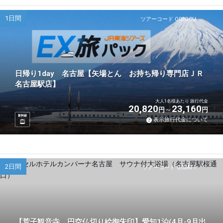
1日間
ツアーコード Q02QCU
日帰り1day 名古屋【矢場とん お持ち帰り専門店ＪＲ
名古屋駅店】
大人1名様あたり 旅行代金
20,820
23,160
円
円
新幹線
表示旅行代金について
2日間
ツアーコード Q02AT1
【荒子観音寺 円空仏切り絵御朱印】愛知1泊(4月-9月出