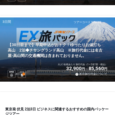
3日間
ツアーコード N98088
【30日前まで】早期申込がおトク！ゆったりお値打ち
高山 2泊◆チサングランド高山 ※旅行代金には名古
屋-高山間の交通機関は含まれておりません。
大人1名様あたり 旅行代金（1～2名1室・税込）
32,900
85,560
円
円
新幹線
ホテル
表示旅行代金について
2
泊
東京発 伏見 2泊3日 ビジネスに関連するおすすめの国内パッケー
ジツアー