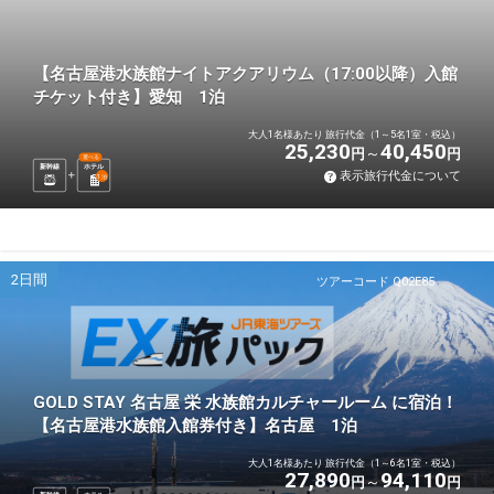
【名古屋港水族館ナイトアクアリウム（17:00以降）入館
チケット付き】愛知 1泊
大人1名様あたり 旅行代金（1～5名1室・税込）
25,230
40,450
円
円
選べる
新幹線
ホテル
表示旅行代金について
1
泊
2日間
ツアーコード Q02E85
GOLD STAY 名古屋 栄 水族館カルチャールーム に宿泊！
【名古屋港水族館入館券付き】名古屋 1泊
大人1名様あたり 旅行代金（1～6名1室・税込）
27,890
94,110
円
円