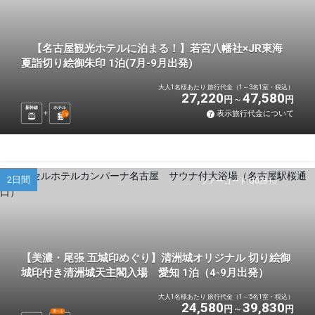
【名古屋観光ホテルに泊まる！】若宮八幡社×JR東海
夏詣切り絵御朱印 1泊(7月-9月出発)
大人1名様あたり 旅行代金（1～3名1室・税込）
27,220
47,580
円
円
新幹線
ホテル
表示旅行代金について
1
泊
2日間
ツアーコード Q02B1J
【美濃・尾張 五城印めぐり】清洲城オリジナル 切り絵御
城印付き清洲城天主閣入場 愛知 1泊（4-9月出発）
大人1名様あたり 旅行代金（1～5名1室・税込）
24,580
39,830
円
円
選べる