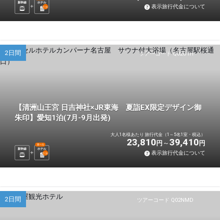
新幹線
ホテル
表示旅行代金について
1
泊
2日間
ツアーコード Q02O1H
【清洲山王宮 日吉神社×JR東海 夏詣EX限定デザイン御
朱印】愛知1泊(7月-9月出発)
大人1名様あたり 旅行代金（1～5名1室・税込）
23,810
39,410
円
円
選べる
新幹線
ホテル
表示旅行代金について
1
泊
2日間
ツアーコード Q02NMD