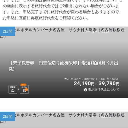
の画面に表示する旅行代金ではご利用になれない場合がございま
す。また、申込完了までに旅行代金が変わる場合もありますので、
お申込に直前に再度旅行代金をご確認ください。
2日間
ツアーコード Q02AT1
【荒子観音寺 円空仏切り絵御朱印】愛知1泊(4月-9月出
発)
大人1名様あたり 旅行代金（1～5名1室・税込）
24,190
39,790
円
円
選べる
新幹線
ホテル
表示旅行代金について
1
泊
2日間
ツアーコード Q02NO1