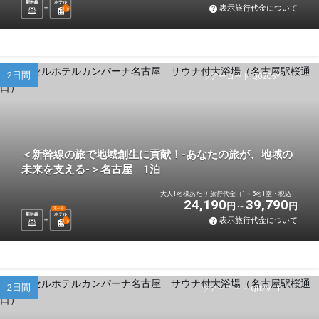
新幹線
ホテル
表示旅行代金について
1
泊
2日間
ツアーコード Q02C5Y
＜新幹線の旅で地域創生に貢献！-あなたの旅が、地域の
未来を支える-＞名古屋 1泊
大人1名様あたり 旅行代金（1～5名1室・税込）
24,190
39,790
円
円
選べる
新幹線
ホテル
表示旅行代金について
1
泊
2日間
ツアーコード Q02ME1