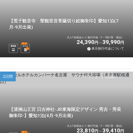
【荒子観音寺 聖観世音菩薩切り絵御朱印】愛知1泊(7
月-9月出発)
大人1名様あたり 旅行代金（1～5名1室・税込）
24,390
39,990
円
円
選べる
新幹線
ホテル
表示旅行代金について
1
泊
2日間
ツアーコード Q02AU1
【清洲山王宮 日吉神社-JR東海限定デザイン 秀吉・秀長
御朱印-】愛知1泊(4月-9月出発)
大人1名様あたり 旅行代金（1～5名1室・税込）
23,810
39,410
円
円
選べる