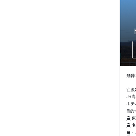
飛騨
往復
JR
ホテ
目的
1