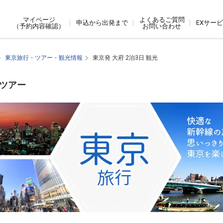
よくあるご質問
マイページ
申込から出発まで
EXサー
お問い合わせ
（予約内容確認）
東京旅行・ツアー・観光情報
東京発 大府 2泊3日 観光
ジツアー