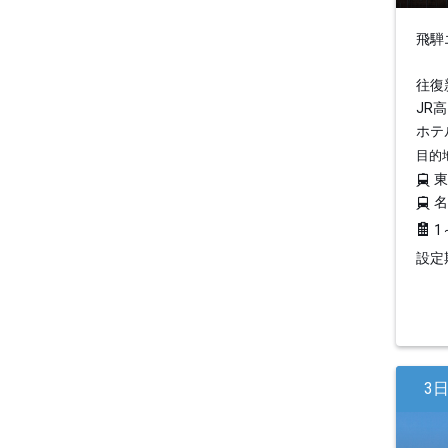
飛騨
往復
JR
ホテ
目的
1
設定期
3