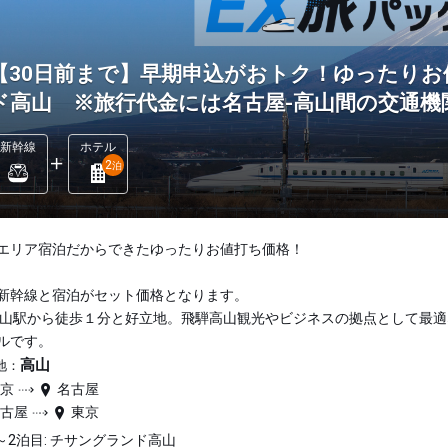
【30日前まで】早期申込がおトク！ゆったりお
ド高山 ※旅行代金には名古屋-高山間の交通
新幹線
ホテル
2
泊
エリア宿泊だからできたゆったりお値打ち価格！
新幹線と宿泊がセット価格となります。
高山駅から徒歩１分と好立地。飛騨高山観光やビジネスの拠点として最適
ルです。
高山
地：
東京
名古屋
名古屋
東京
～2泊目: チサングランド高山