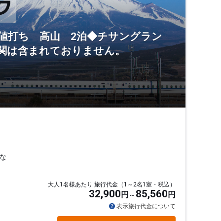
値打ち 高山 2泊◆チサングラン
機関は含まれておりません。
な
大人1名様あたり 旅行代金（1～2名1室・税込）
32,900
85,560
円
円
表示旅行代金について