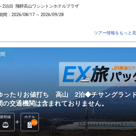
～2泊目: 飛騨高山ワシントンホテルプラザ
間：2026/08/17 ～ 2026/09/28
ツアー情報をもっと
日間
ゆったりお値打ち 高山 2泊◆チサングランド
間の交通機関は含まれておりません。
新幹線
ホテル
2
泊