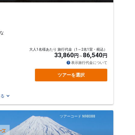
な
大人1名様あたり 旅行代金（1～2名1室・税込）
33,860
86,540
円
円
表示旅行代金について
ツアーを選択
見る
ツアーコード N98088