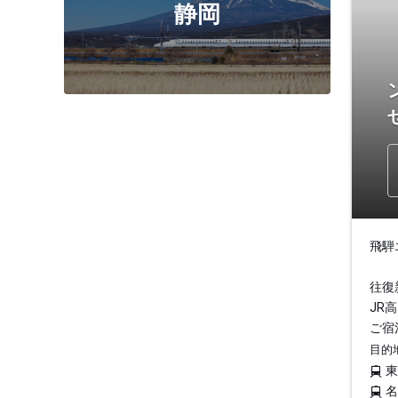
静岡
飛騨
往復
JR
ご宿
目的