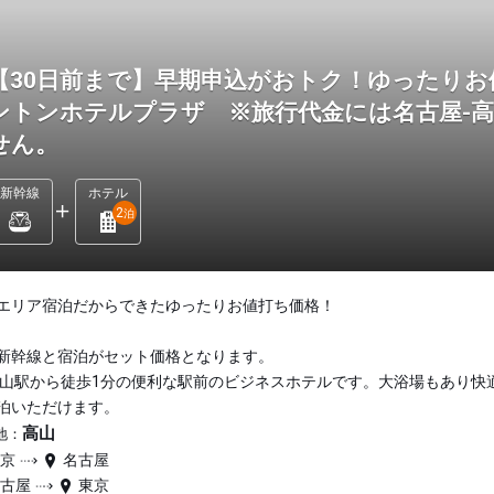
【30日前まで】早期申込がおトク！ゆったりお
ントンホテルプラザ ※旅行代金には名古屋-
せん。
新幹線
ホテル
2
泊
エリア宿泊だからできたゆったりお値打ち価格！
新幹線と宿泊がセット価格となります。
高山駅から徒歩1分の便利な駅前のビジネスホテルです。大浴場もあり快
泊いただけます。
高山
地：
東京
名古屋
名古屋
東京