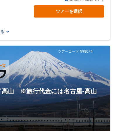
ツアーを選択
見る
ツアーコード N98074
高山 ※旅行代金には名古屋-高山