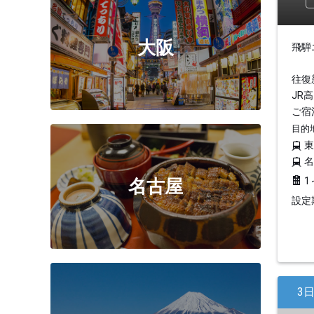
大阪
飛騨
往復
JR
ご宿
目的
1
名古屋
設定期
3