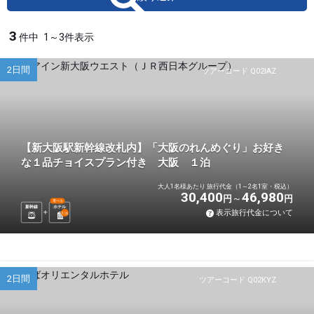
3
件中
1～3件表示
2日間
ツアーコード Q02IAZ
【新大阪駅新幹線改札内】「大阪のれんめぐり」お好き
な１品チョイスプラン付き 大阪 １泊
大人1名様あたり 旅行代金（1～2名1室・税込）
30,400
46,980
円
円
選べる
新幹線
ホテル
表示旅行代金について
1
泊
2日間
ツアーコード Q02KYZ