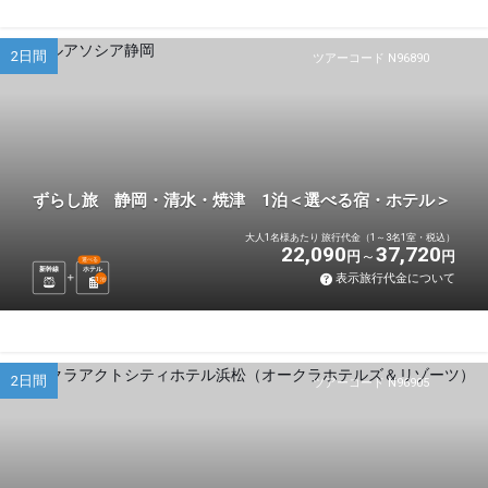
2日間
ツアーコード N96890
ずらし旅 静岡・清水・焼津 1泊＜選べる宿・ホテル＞
大人1名様あたり 旅行代金（1～3名1室・税込）
22,090
37,720
円
円
選べる
新幹線
ホテル
表示旅行代金について
1
泊
2日間
ツアーコード N96905