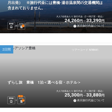
月出発） ※旅行代金には豊橋-湯谷温泉間の交通機関は
含まれておりません。
大人1名様あたり 旅行代金（2～4名1室・税込）
24,260
33,390
円
円
新幹線
ホテル
表示旅行代金について
1
泊
2日間
ツアーコード N98441
ずらし旅 豊橋 1泊＜選べる宿・ホテル＞
大人1名様あたり 旅行代金（1～3名1室・税込）
25,300
33,880
円
円
選べる
新幹線
ホテル
表示旅行代金について
1
泊