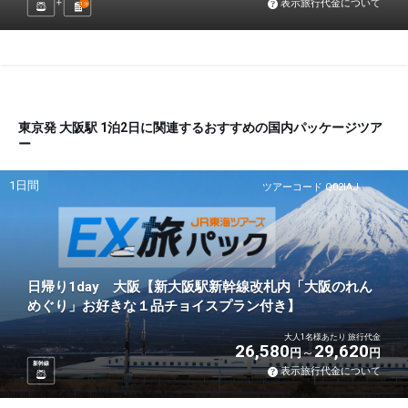
表示旅行代金について
1
泊
東京発 大阪駅 1泊2日に関連するおすすめの国内パッケージツア
ー
1日間
ツアーコード Q02IAJ
日帰り1day 大阪【新大阪駅新幹線改札内「大阪のれん
めぐり」お好きな１品チョイスプラン付き】
大人1名様あたり 旅行代金
26,580
29,620
円
円
新幹線
表示旅行代金について