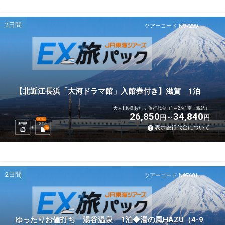
2日間
ツアーコード N97299
【北近江長浜「大河ドラマ館」入館券付き】滋賀 1泊
大人1名様あたり 旅行代金（1～2名1室・税込）
26,850
34,840
円
円
選べる
新幹線
ホテル
表示旅行代金について
1
泊
2日間
ツアーコード N97601
ゆったりお値打ち 湯谷温泉 1泊◆湯の風HAZU（4-9