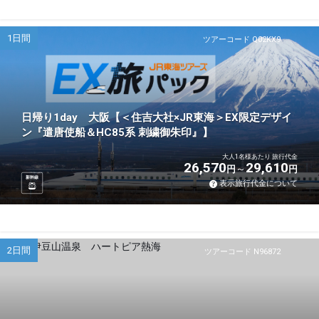
1日間
ツアーコード Q02KX9
日帰り1day 大阪【＜住吉大社×JR東海＞EX限定デザイ
ン『遣唐使船＆HC85系 刺繍御朱印』】
大人1名様あたり 旅行代金
26,570
29,610
円
円
新幹線
表示旅行代金について
2日間
ツアーコード N96872