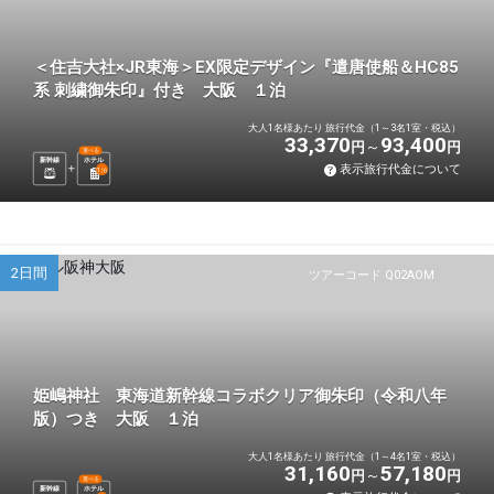
＜住吉大社×JR東海＞EX限定デザイン『遣唐使船＆HC85
系 刺繍御朱印』付き 大阪 １泊
大人1名様あたり 旅行代金（1～3名1室・税込）
33,370
93,400
円
円
選べる
新幹線
ホテル
表示旅行代金について
1
泊
2日間
ツアーコード Q02AOM
姫嶋神社 東海道新幹線コラボクリア御朱印（令和八年
版）つき 大阪 １泊
大人1名様あたり 旅行代金（1～4名1室・税込）
31,160
57,180
円
円
選べる
新幹線
ホテル