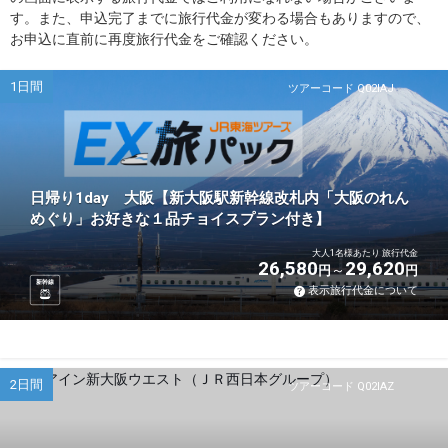
す。また、申込完了までに旅行代金が変わる場合もありますので、
お申込に直前に再度旅行代金をご確認ください。
1日間
ツアーコード Q02IAJ
日帰り1day 大阪【新大阪駅新幹線改札内「大阪のれん
めぐり」お好きな１品チョイスプラン付き】
大人1名様あたり 旅行代金
26,580
29,620
円
円
新幹線
表示旅行代金について
2日間
ツアーコード Q02IAZ