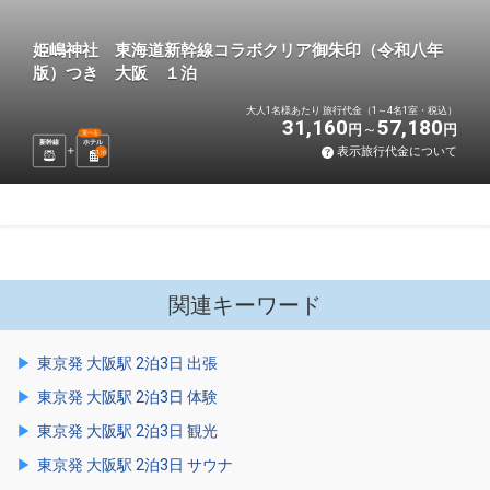
姫嶋神社 東海道新幹線コラボクリア御朱印（令和八年
版）つき 大阪 １泊
大人1名様あたり 旅行代金（1～4名1室・税込）
31,160
57,180
円
円
選べる
新幹線
ホテル
表示旅行代金について
1
泊
関連キーワード
東京発 大阪駅 2泊3日 出張
東京発 大阪駅 2泊3日 体験
東京発 大阪駅 2泊3日 観光
東京発 大阪駅 2泊3日 サウナ