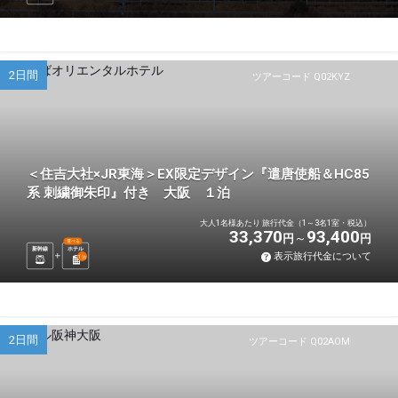
2日間
ツアーコード Q02KYZ
＜住吉大社×JR東海＞EX限定デザイン『遣唐使船＆HC85
系 刺繍御朱印』付き 大阪 １泊
大人1名様あたり 旅行代金（1～3名1室・税込）
33,370
93,400
円
円
選べる
新幹線
ホテル
表示旅行代金について
1
泊
2日間
ツアーコード Q02AOM