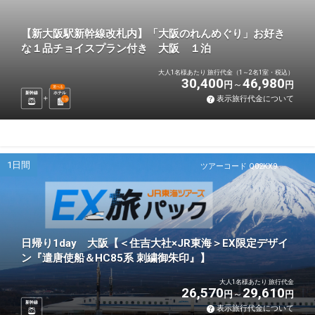
【新大阪駅新幹線改札内】「大阪のれんめぐり」お好き
な１品チョイスプラン付き 大阪 １泊
大人1名様あたり 旅行代金（1～2名1室・税込）
30,400
46,980
円
円
選べる
新幹線
ホテル
表示旅行代金について
1
泊
1日間
ツアーコード Q02KX9
日帰り1day 大阪【＜住吉大社×JR東海＞EX限定デザイ
ン『遣唐使船＆HC85系 刺繍御朱印』】
大人1名様あたり 旅行代金
26,570
29,610
円
円
新幹線
表示旅行代金について