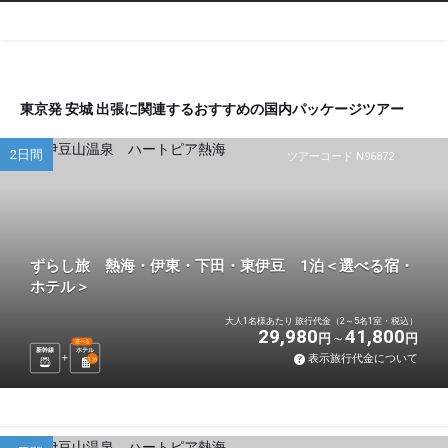
東京発 安城 出張に関連するおすすめの国内パッケージツアー
2日間
ツアーコード N96872
ずらし旅 熱海・伊東・下田・東伊豆 1泊＜選べる宿・
ホテル＞
大人1名様あたり 旅行代金（2～5名1室・税込）
29,980
41,800
円
円
選べる
新幹線
ホテル
表示旅行代金について
1
泊