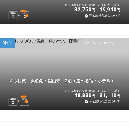
大人1名様あたり 旅行代金（2～6名1室・税込）
32,750
49,940
円
円
選べる
新幹線
ホテル
表示旅行代金について
1
泊
3日間
ツアーコード N96914
ずらし旅 浜名湖・舘山寺 2泊＜選べる宿・ホテル＞
大人1名様あたり 旅行代金（2～6名1室・税込）
48,880
81,110
円
円
選べる
新幹線
ホテル
表示旅行代金について
2
泊