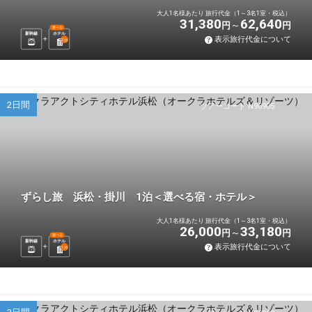
大人1名様あたり 旅行代金（1～3名1室・税込）
31,380
62,640
円
円
選べる
新幹線
ホテル
表示旅行代金について
2
泊
2日間
ツアーコード N96905
ずらし旅 浜松・掛川 1泊＜選べる宿・ホテル＞
大人1名様あたり 旅行代金（1～3名1室・税込）
26,000
33,180
円
円
選べる
新幹線
ホテル
表示旅行代金について
1
泊