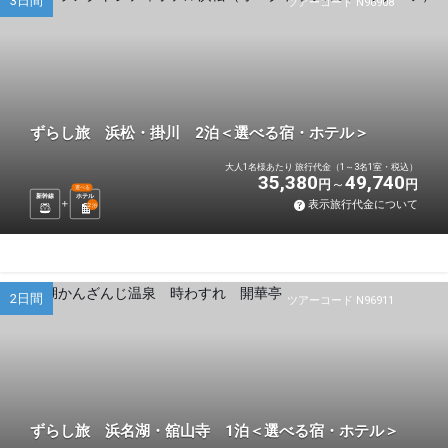
3日間
ツアーコード N96908
ずらし旅 浜松・掛川 2泊＜選べる宿・ホテル＞
大人1名様あたり 旅行代金（1～3名1室・税込）
35,380
49,740
円
円
選べる
新幹線
ホテル
表示旅行代金について
2
泊
2日間
ツアーコード N96911
ずらし旅 浜名湖・舘山寺 1泊＜選べる宿・ホテル＞