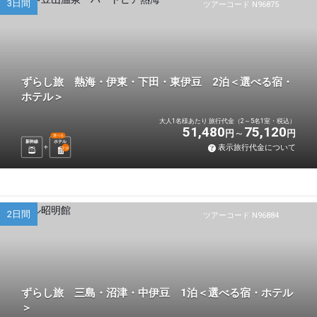
3日間
ツアーコード N96875
ずらし旅 熱海・伊東・下田・東伊豆 2泊＜選べる宿・
ホテル＞
大人1名様あたり 旅行代金（2～5名1室・税込）
51,480
75,120
円
円
選べる
新幹線
ホテル
表示旅行代金について
2
泊
2日間
ツアーコード N96884
ずらし旅 三島・沼津・中伊豆 1泊＜選べる宿・ホテル
＞