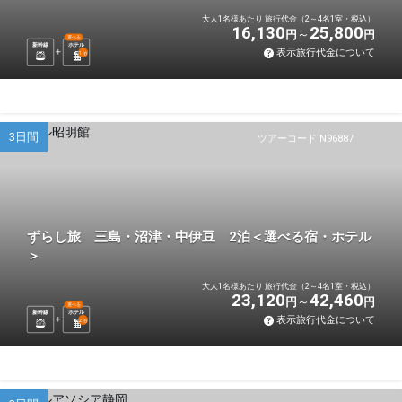
大人1名様あたり 旅行代金（2～4名1室・税込）
16,130
25,800
円
円
選べる
新幹線
ホテル
表示旅行代金について
1
泊
3日間
ツアーコード N96887
ずらし旅 三島・沼津・中伊豆 2泊＜選べる宿・ホテル
＞
大人1名様あたり 旅行代金（2～4名1室・税込）
23,120
42,460
円
円
選べる
新幹線
ホテル
表示旅行代金について
2
泊