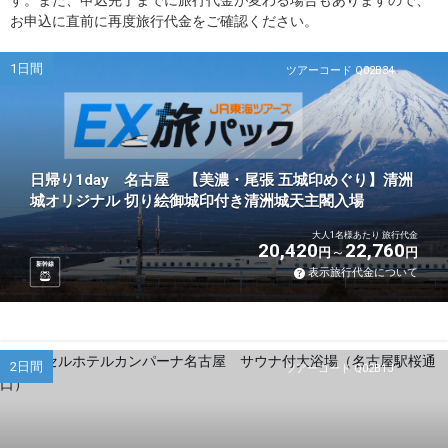
す。また、申込完了までに旅行代金が変わる場合もありますので、
お申込に直前に再度旅行代金をご確認ください。
1日間
ツアーコード Q02B34
日帰り1day 名古屋 【美濃・尾張 五城印めぐり】清洲
城オリジナル 切り絵御城印付き清洲城天主閣入場
大人1名様あたり 旅行代金
20,420
22,760
円
円
新幹線
表示旅行代金について
2日間
ツアーコード Q02B1J