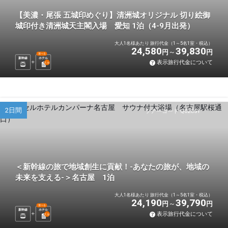
【美濃・尾張 五城印めぐり】清洲城オリジナル 切り絵御
城印付き清洲城天主閣入場 愛知 1泊（4-9月出発）
大人1名様あたり 旅行代金（1～5名1室・税込）
24,580
39,830
円
円
選べる
新幹線
ホテル
表示旅行代金について
1
泊
2日間
ツアーコード Q02C5Y
＜新幹線の旅で地域創生に貢献！-あなたの旅が、地域の
未来を支える-＞名古屋 1泊
大人1名様あたり 旅行代金（1～5名1室・税込）
24,190
39,790
円
円
選べる
新幹線
ホテル
表示旅行代金について
1
泊