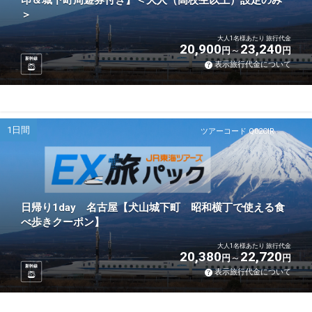
印＆城下町周遊券付き】＜大人（高校生以上）設定のみ
＞
大人1名様あたり 旅行代金
20,900
23,240
円
円
新幹線
表示旅行代金について
1日間
ツアーコード Q02CIR
日帰り1day 名古屋【犬山城下町 昭和横丁で使える食
べ歩きクーポン】
大人1名様あたり 旅行代金
20,380
22,720
円
円
新幹線
表示旅行代金について