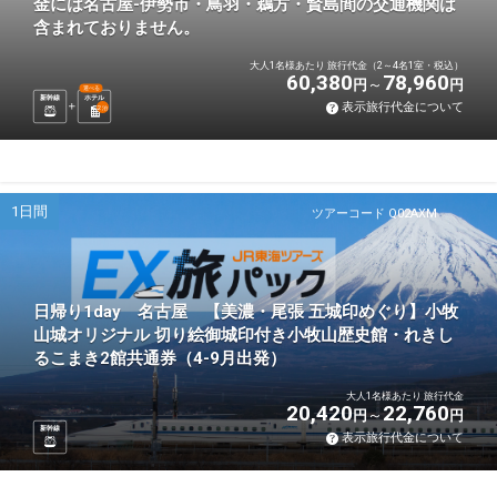
金には名古屋-伊勢市・鳥羽・鵜方・賢島間の交通機関は
含まれておりません。
大人1名様あたり 旅行代金（2～4名1室・税込）
60,380
78,960
円
円
選べる
新幹線
ホテル
表示旅行代金について
2
泊
1日間
ツアーコード Q02AXM
日帰り1day 名古屋 【美濃・尾張 五城印めぐり】小牧
山城オリジナル 切り絵御城印付き小牧山歴史館・れきし
るこまき2館共通券（4-9月出発）
大人1名様あたり 旅行代金
20,420
22,760
円
円
新幹線
表示旅行代金について