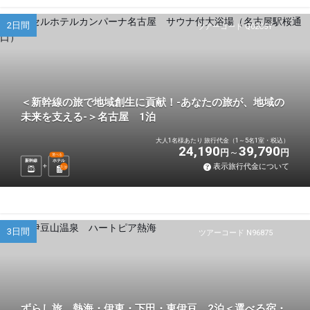
2日間
ツアーコード Q02C5Y
＜新幹線の旅で地域創生に貢献！-あなたの旅が、地域の
未来を支える-＞名古屋 1泊
大人1名様あたり 旅行代金（1～5名1室・税込）
24,190
39,790
円
円
選べる
新幹線
ホテル
表示旅行代金について
1
泊
3日間
ツアーコード N96875
ずらし旅 熱海・伊東・下田・東伊豆 2泊＜選べる宿・