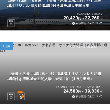
日帰り1day 名古屋 【美濃・尾張 五城印めぐり】清洲
城オリジナル 切り絵御城印付き清洲城天主閣入場
大人1名様あたり 旅行代金
20,420
22,760
円
円
新幹線
表示旅行代金について
2日間
ツアーコード Q02B1J
【美濃・尾張 五城印めぐり】清洲城オリジナル 切り絵御
城印付き清洲城天主閣入場 愛知 1泊（4-9月出発）
大人1名様あたり 旅行代金（1～5名1室・税込）
24,580
39,830
円
円
選べる
新幹線
ホテル
表示旅行代金について
1
泊