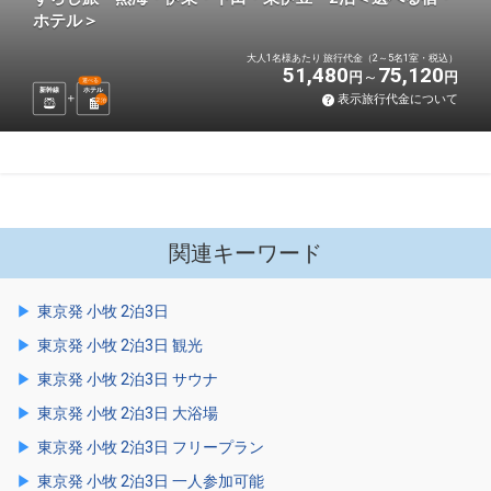
ホテル＞
大人1名様あたり 旅行代金（2～5名1室・税込）
51,480
75,120
円
円
選べる
新幹線
ホテル
表示旅行代金について
2
泊
関連キーワード
東京発 小牧 2泊3日
東京発 小牧 2泊3日 観光
東京発 小牧 2泊3日 サウナ
東京発 小牧 2泊3日 大浴場
東京発 小牧 2泊3日 フリープラン
東京発 小牧 2泊3日 一人参加可能