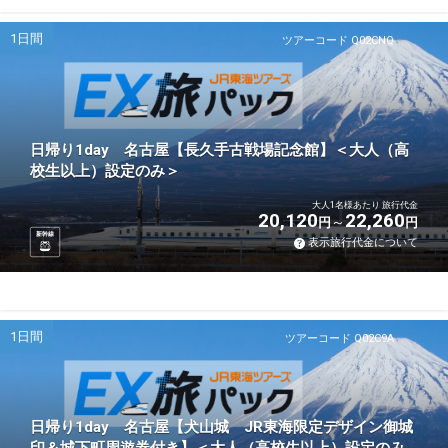
1日間
ツアーコード Q02CNQ
日帰り1day 名古屋【長久手古戦場記念館】＜大人（高
校生以上）設定のみ＞
大人1名様あたり 旅行代金
20,120
22,260
円
円
新幹線
表示旅行代金について
1日間
ツアーコード Q02C9A
日帰り1day 名古屋【犬山城 JR東海限定デザイン御城