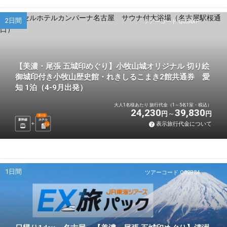
2日間
ツアーコード Q02AXP
【美濃・尾張 五城印めぐり】小牧山城オリジナル 切り絵
御城印付き小牧山歴史館・れきしるこまき2館共通券 愛
知 1泊（4-9月出発）
大人1名様あたり 旅行代金（1～5名1室・税込）
24,230
39,830
円
円
選べる
新幹線
ホテル
表示旅行代金について
1
泊
1日間
ツアーコード Q02B34