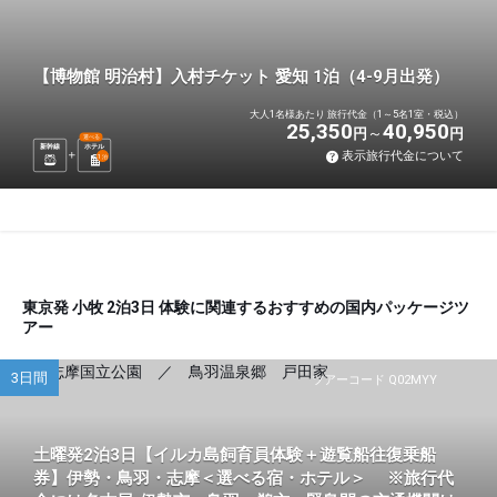
【博物館 明治村】入村チケット 愛知 1泊（4-9月出発）
大人1名様あたり 旅行代金（1～5名1室・税込）
25,350
40,950
円
円
選べる
新幹線
ホテル
表示旅行代金について
1
泊
東京発 小牧 2泊3日 体験に関連するおすすめの国内パッケージツ
アー
3日間
ツアーコード Q02MYY
土曜発2泊3日【イルカ島飼育員体験＋遊覧船往復乗船
券】伊勢・鳥羽・志摩＜選べる宿・ホテル＞ ※旅行代