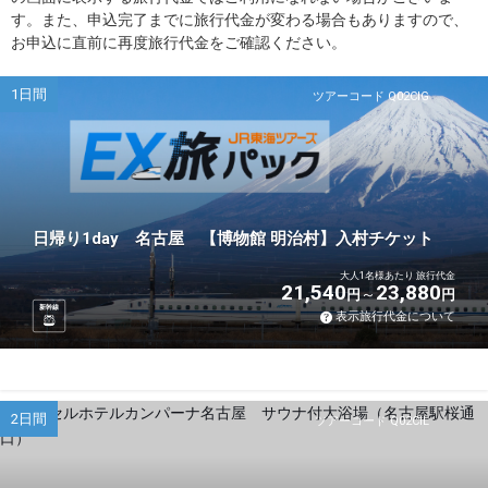
す。また、申込完了までに旅行代金が変わる場合もありますので、
お申込に直前に再度旅行代金をご確認ください。
1日間
ツアーコード Q02CIG
日帰り1day 名古屋 【博物館 明治村】入村チケット
大人1名様あたり 旅行代金
21,540
23,880
円
円
新幹線
表示旅行代金について
2日間
ツアーコード Q02CIL