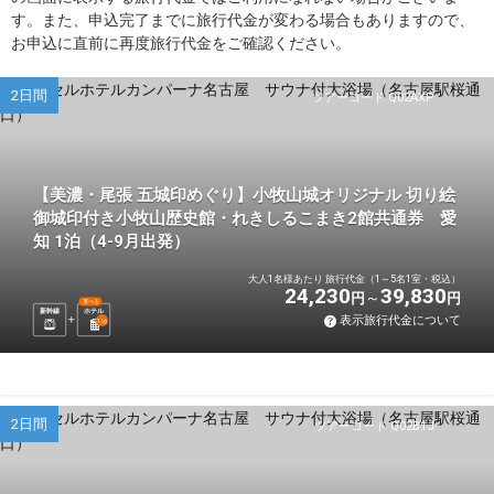
す。また、申込完了までに旅行代金が変わる場合もありますので、
お申込に直前に再度旅行代金をご確認ください。
2日間
ツアーコード Q02AXP
【美濃・尾張 五城印めぐり】小牧山城オリジナル 切り絵
御城印付き小牧山歴史館・れきしるこまき2館共通券 愛
知 1泊（4-9月出発）
大人1名様あたり 旅行代金（1～5名1室・税込）
24,230
39,830
円
円
選べる
新幹線
ホテル
表示旅行代金について
1
泊
2日間
ツアーコード Q02B1J