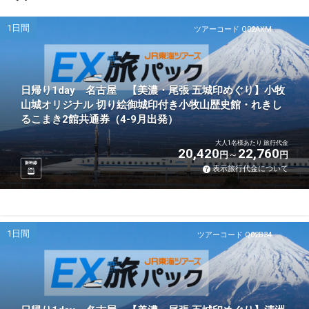
1日間
ツアーコード Q02AXM
日帰り1day 名古屋 【美濃・尾張 五城印めぐり】小牧
山城オリジナル 切り絵御城印付き小牧山歴史館・れきし
るこまき2館共通券（4-9月出発）
大人1名様あたり 旅行代金
20,420
22,760
円
円
新幹線
表示旅行代金について
1日間
ツアーコード Q02B34