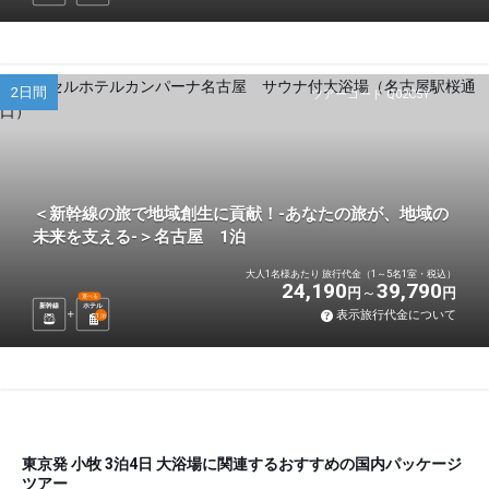
2日間
ツアーコード Q02C5Y
＜新幹線の旅で地域創生に貢献！-あなたの旅が、地域の
未来を支える-＞名古屋 1泊
大人1名様あたり 旅行代金（1～5名1室・税込）
24,190
39,790
円
円
選べる
新幹線
ホテル
表示旅行代金について
1
泊
東京発 小牧 3泊4日 大浴場に関連するおすすめの国内パッケージ
ツアー