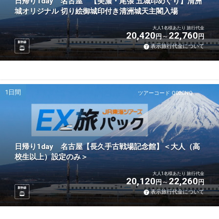
日帰り1day 名古屋 【美濃・尾張 五城印めぐり】清洲
城オリジナル 切り絵御城印付き清洲城天主閣入場
大人1名様あたり 旅行代金
20,420
22,760
円
円
新幹線
表示旅行代金について
1日間
ツアーコード Q02CNQ
日帰り1day 名古屋【長久手古戦場記念館】＜大人（高
校生以上）設定のみ＞
大人1名様あたり 旅行代金
20,120
22,260
円
円
新幹線
表示旅行代金について