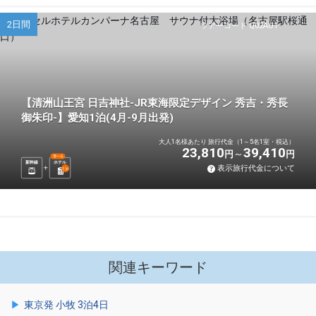
2日間
ツアーコード Q02AU1
【清洲山王宮 日吉神社-JR東海限定デザイン 秀吉・秀長
御朱印-】愛知1泊(4月-9月出発)
大人1名様あたり 旅行代金（1～5名1室・税込）
23,810
39,410
円
円
選べる
新幹線
ホテル
表示旅行代金について
1
泊
関連キーワード
東京発 小牧 3泊4日