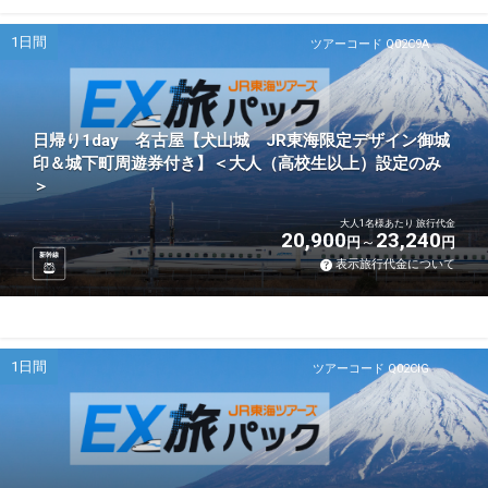
1日間
ツアーコード Q02C9A
日帰り1day 名古屋【犬山城 JR東海限定デザイン御城
印＆城下町周遊券付き】＜大人（高校生以上）設定のみ
＞
大人1名様あたり 旅行代金
20,900
23,240
円
円
新幹線
表示旅行代金について
1日間
ツアーコード Q02CIG