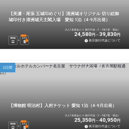
【美濃・尾張 五城印めぐり】清洲城オリジナル 切り絵御
城印付き清洲城天主閣入場 愛知 1泊（4-9月出発）
大人1名様あたり 旅行代金（1～5名1室・税込）
24,580
39,830
円
円
選べる
新幹線
ホテル
表示旅行代金について
1
泊
2日間
ツアーコード Q02CIL
【博物館 明治村】入村チケット 愛知 1泊（4-9月出発）
大人1名様あたり 旅行代金（1～5名1室・税込）
25,350
40,950
円
円
選べる
新幹線
ホテル
表示旅行代金について
1
泊