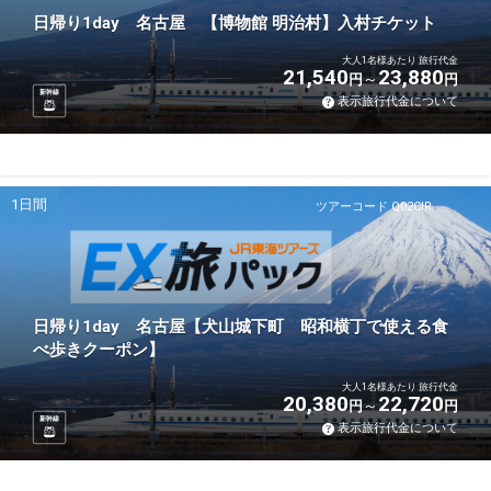
日帰り1day 名古屋 【博物館 明治村】入村チケット
大人1名様あたり 旅行代金
21,540
23,880
円
円
新幹線
表示旅行代金について
1日間
ツアーコード Q02CIR
日帰り1day 名古屋【犬山城下町 昭和横丁で使える食
べ歩きクーポン】
大人1名様あたり 旅行代金
20,380
22,720
円
円
新幹線
表示旅行代金について