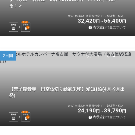
る！＞
大人1名様あたり 旅行代金（1～5名1室・税込）
32,420
56,400
円
円
選べる
新幹線
ホテル
表示旅行代金について
2
泊
2日間
ツアーコード Q02AT1
【荒子観音寺 円空仏切り絵御朱印】愛知1泊(4月-9月出
発)
大人1名様あたり 旅行代金（1～5名1室・税込）
24,190
39,790
円
円
選べる
新幹線
ホテル
表示旅行代金について
1
泊