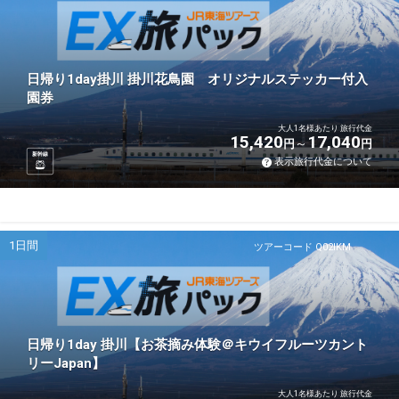
日帰り1day掛川 掛川花鳥園 オリジナルステッカー付入
園券
大人1名様あたり 旅行代金
15,420
17,040
円
円
新幹線
表示旅行代金について
1日間
ツアーコード Q02IKM
日帰り1day 掛川【お茶摘み体験＠キウイフルーツカント
リーJapan】
大人1名様あたり 旅行代金