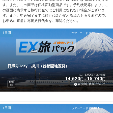
す。また、この商品は価格変動型商品です。予約状況等により、こ
の画面に表示する旅行代金ではご利用になれない場合がございま
す。また、申込完了までに旅行代金が変わる場合もありますので、
お申込に直前に再度旅行代金をご確認ください。
1日間
ツアーコード Q026EW
日帰り1day 掛川（首都圏地区発）
大人1名様あたり 旅行代金
14,620
15,740
円
円
新幹線
表示旅行代金について
1日間
ツアーコード Q02BAA