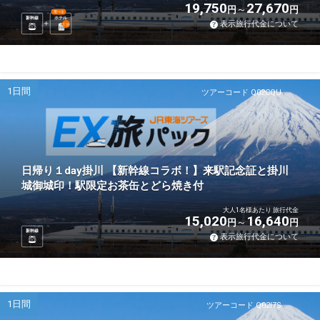
19,750
27,670
円
円
選べる
新幹線
ホテル
表示旅行代金について
1
泊
1日間
ツアーコード Q02CQU
日帰り１day掛川 【新幹線コラボ！】来駅記念証と掛川
城御城印！駅限定お茶缶とどら焼き付
大人1名様あたり 旅行代金
15,020
16,640
円
円
新幹線
表示旅行代金について
1日間
ツアーコード Q02I7S