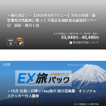
＜催行決定！＞【2026年4月デビュー】THG100形・新
型電気式気動車に乗って 天竜浜名湖鉄道全線貸切ツアー
◎ 浜松・掛川１泊
大人1名様あたり 旅行代金（1～3名1室・税込）
33,040
40,480
円
円
選べる
新幹線
ホテル
表示旅行代金について
1
泊
1日間
ツアーコード Q02ULO
＜10月-出発＞日帰り1day掛川 掛川花鳥園 オリジナル
ステッカー付入園券
大人1名様あたり 旅行代金