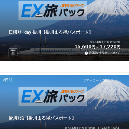
日帰り1day 掛川【掛川まる得パスポート】
大人1名様あたり 旅行代金
15,600
17,220
円
円
新幹線
表示旅行代金について
2日間
ツアーコード Q02BCI
掛川1泊【掛川まる得パスポート】
大人1名様あたり 旅行代金（1～2名1室・税込）