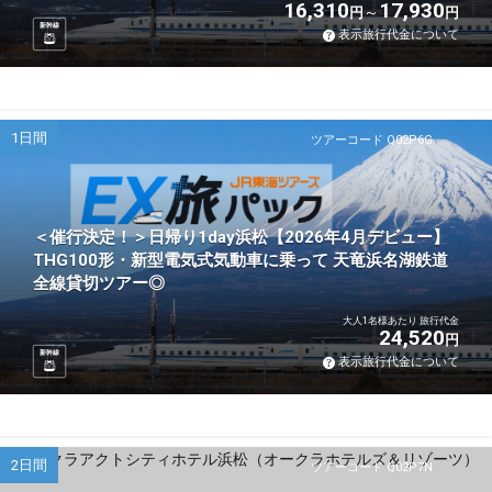
16,310
17,930
円
円
新幹線
表示旅行代金について
1日間
ツアーコード Q02P6G
＜催行決定！＞日帰り1day浜松【2026年4月デビュー】
THG100形・新型電気式気動車に乗って 天竜浜名湖鉄道
全線貸切ツアー◎
大人1名様あたり 旅行代金
24,520
円
新幹線
表示旅行代金について
2日間
ツアーコード Q02P7N