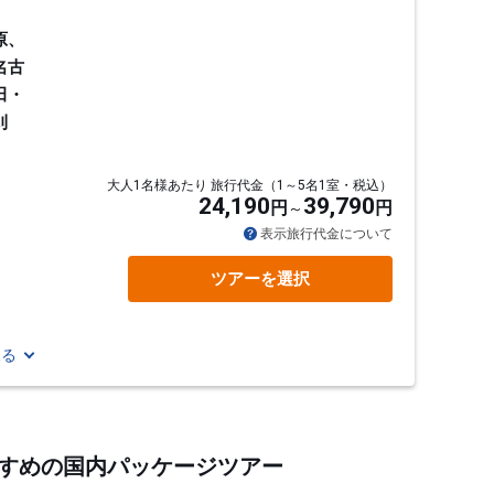
原、
名古
田・
刈
大人1名様あたり 旅行代金（1～5名1室・税込）
24,190
39,790
円
円
通
表示旅行代金について
ツアーを選択
見る
おすすめの国内パッケージツアー