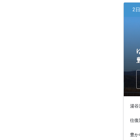
2
湯谷
往復
豊か