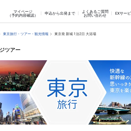
よくあるご質問
マイページ
申込から出発まで
EXサー
お問い合わせ
（予約内容確認）
東京旅行・ツアー・観光情報
東京発 新城 1泊2日 大浴場
ージツアー