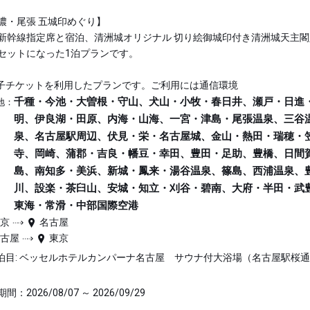
濃・尾張 五城印めぐり】
新幹線指定席と宿泊、清洲城オリジナル 切り絵御城印付き清洲城天主閣
セットになった1泊プランです。
子チケットを利用したプランです。ご利用には通信環境
千種・今池・大曽根・守山、犬山・小牧・春日井、瀬戸・日進
地：
明、伊良湖・田原、内海・山海、一宮・津島・尾張温泉、三谷
泉、名古屋駅周辺、伏見・栄・名古屋城、金山・熱田・瑞穂・
寺、岡崎、蒲郡・吉良・幡豆・幸田、豊田・足助、豊橋、日間
島、南知多・美浜、新城・鳳来・湯谷温泉、篠島、西浦温泉、
川、設楽・茶臼山、安城・知立・刈谷・碧南、大府・半田・武
東海・常滑・中部国際空港
東京
名古屋
名古屋
東京
泊目: ベッセルホテルカンパーナ名古屋 サウナ付大浴場（名古屋駅桜
間：2026/08/07 ～ 2026/09/29