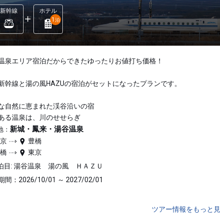
新幹線
ホテル
1
泊
温泉エリア宿泊だからできたゆったりお値打ち価格！
新幹線と湯の風HAZUの宿泊がセットになったプランです。
な自然に恵まれた渓谷沿いの宿
ある温泉は、川のせせらぎ
新城・鳳来・湯谷温泉
地：
東京
豊橋
豊橋
東京
泊目: 湯谷温泉 湯の風 ＨＡＺＵ
間：2026/10/01 ～ 2027/02/01
ツアー情報をもっと