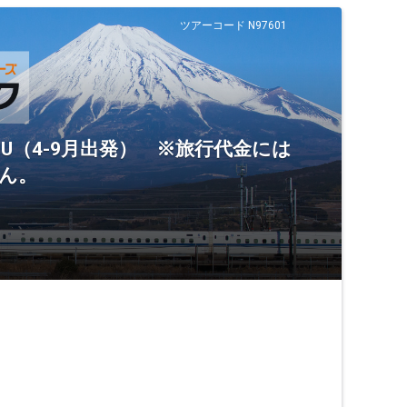
ツアーコード N97601
U（4-9月出発） ※旅行代金には
ん。