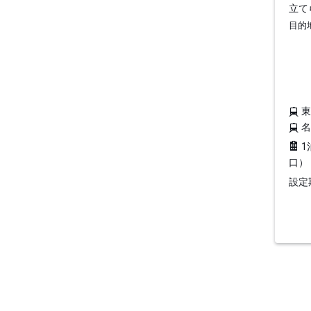
立て
目的
1
口）
設定期