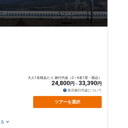
大人1名様あたり 旅行代金（2～6名1室・税込）
24,800
33,390
円
円
表示旅行代金について
ツアーを選択
見る