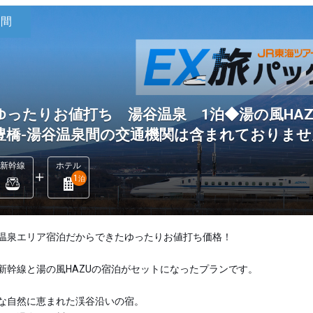
日間
ゆったりお値打ち 湯谷温泉 1泊◆湯の風HAZ
豊橋-湯谷温泉間の交通機関は含まれておりませ
新幹線
ホテル
1
泊
温泉エリア宿泊だからできたゆったりお値打ち価格！
新幹線と湯の風HAZUの宿泊がセットになったプランです。
な自然に恵まれた渓谷沿いの宿。