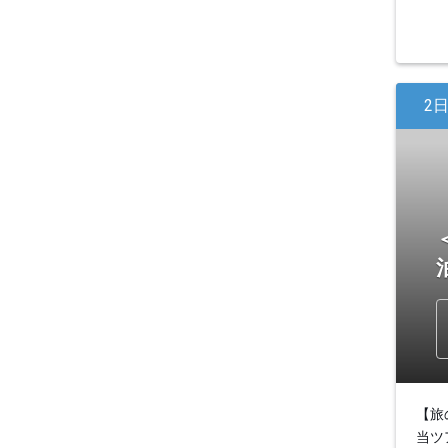
2
【旅
当ツ