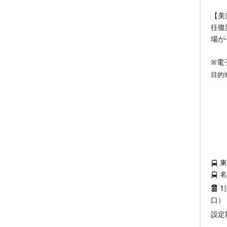
【美
往復
場が
※電
目的
1
口）
設定期