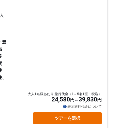
入
・豊
温
笠
賀
豊
豊、
大人1名様あたり 旅行代金（1～5名1室・税込）
24,580
39,830
円
円
通
表示旅行代金について
ツアーを選択