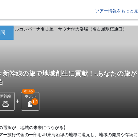
ツアー情報をもっと
日間
＜新幹線の旅で地域創生に貢献！-あなたの旅が
泊
選べる
新幹線
ホテル
1
泊
の選択が、地域の未来につながる】
アー旅行代金の一部をJR東海沿線の地域に還元し、地域の発展や存続に