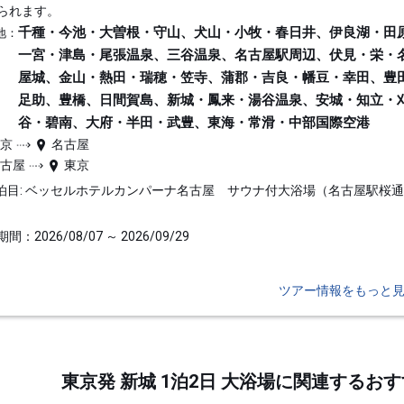
られます。
千種・今池・大曽根・守山、犬山・小牧・春日井、伊良湖・田
地：
一宮・津島・尾張温泉、三谷温泉、名古屋駅周辺、伏見・栄・
屋城、金山・熱田・瑞穂・笠寺、蒲郡・吉良・幡豆・幸田、豊
足助、豊橋、日間賀島、新城・鳳来・湯谷温泉、安城・知立・
谷・碧南、大府・半田・武豊、東海・常滑・中部国際空港
東京
名古屋
名古屋
東京
泊目: ベッセルホテルカンパーナ名古屋 サウナ付大浴場（名古屋駅桜
間：2026/08/07 ～ 2026/09/29
ツアー情報をもっと
東京発 新城 1泊2日 大浴場に関連する