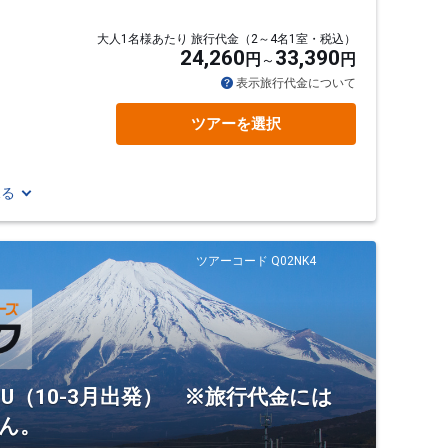
大人1名様あたり 旅行代金（2～4名1室・税込）
24,260
33,390
円
円
表示旅行代金について
ツアーを選択
見る
ツアーコード Q02NK4
U（10-3月出発） ※旅行代金には
ん。