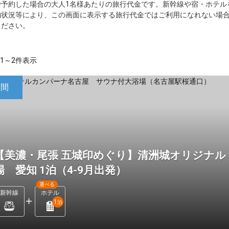
で予約した場合の大人1名様あたりの旅行代金です。新幹線や宿・ホテル
約状況等により、この画面に表示する旅行代金ではご利用になれない場
ください。
1～2件表示
日間
【美濃・尾張 五城印めぐり】清洲城オリジナル
場 愛知 1泊（4-9月出発）
選べる
新幹線
ホテル
1
泊