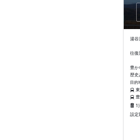
湯谷
往復
豊か
歴史
目的
1
設定期